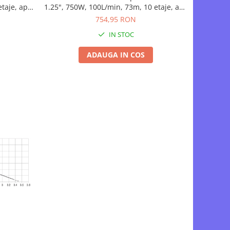
etaje, apa
1.25", 750W, 100L/min, 73m, 10 etaje, apa
curata
754,95 RON
IN STOC
ADAUGA IN COS