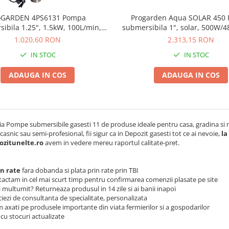
Progarden Aqua SOLAR 450
oGARDEN 4PS6131 Pompa
submersibila 1", solar, 500W/4
ibila 1.25", 1.5kW, 100L/min,
fara PFV, 50m, 3.5mch, multiet
1m, 18 etaje, apa curata
2.313,15 RON
1.020,60 RON
curata
IN STOC
IN STOC
ADAUGA IN COS
ADAUGA IN COS
ia Pompe submersibile gasesti 11 de produse ideale pentru casa, gradina si
casnic sau semi-profesional, fii sigur ca in Depozit gasesti tot ce ai nevoie,
la
ozitunelte.ro
avem in vedere mereu raportul calitate-pret.
in rate
fara dobanda si plata prin rate prin TBI
tactam in cel mai scurt timp pentru confirmarea comenzii plasate pe site
 multumit? Returneaza produsul in 14 zile si ai banii inapoi
iezi de consultanta de specialitate, personalizata
 axati pe produsele importante din viata fermierilor si a gospodarilor
cu stocuri actualizate