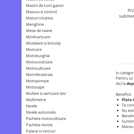
Masini de tuns gazon
Tocatoare de furaje
Pr
Masura si control
submers
Maturi rotative
13
Menghine
Mese de taiere
Minitractoare
Modelare si bricolaj
Motoare
Motoburghie
Motocositoare
Motocultoare
In categor
Motoferastraie
Pentru uz 
Motopompe
Aici la
dep
Motosape
Mufare si sertizare tevi
Beneficii:
Multimetre
Plata 
Te con
Nivele
Nu esti
Nivele automate
Benefic
Pachete motocultoare
Suntem
Pachete revizie
Mereu 
Palane si vinciuri