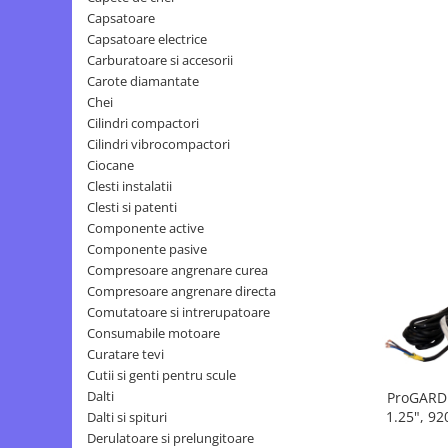
Echipamente electrice
Semanatori
Capsatoare
Aeroterme industriale
Sere
Capsatoare electrice
Aparate de aer conditionat
Carburatoare si accesorii
Aparat spalat cu presiune
Carote diamantate
Bormasini cu coloana
Batoze porumb
Chei
Masini de cusut saci
Cilindri compactori
Bricolaj
Masini de frezat
Cilindri vibrocompactori
Casa si Gradina
Suflanta pentru frunze
Ciocane
Curatare pavaj
Clesti instalatii
Scule de mana
Clesti si patenti
Echipamente pentru atelier
Capsatoare electrice
Componente active
Grill-uri si gratare
Diverse scule de mana
Componente pasive
Lopeti pentru zapada
Compresoare angrenare curea
Scripeti si macarale
Unelte pentru gradina
Compresoare angrenare directa
Scule multifuncționale
Comutatoare si intrerupatoare
Drujbe
Telemetre Digitale
Consumabile motoare
Accesorii drujbe
Topoare
Curatare tevi
Drujbe cu acumulator
Aparate de sudura
Cutii si genti pentru scule
Dalti
ProGARD
Drujbe electrice
Accesorii aparate sudura
1.25", 92
Dalti si spituri
Drujbe pe benzina
Aparate de sudura cu plasma
Derulatoare si prelungitoare