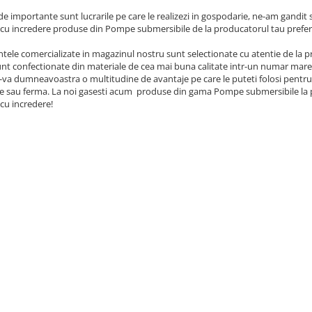
 de importante sunt lucrarile pe care le realizezi in gospodarie, ne-am gandi
u incredere produse din Pompe submersibile de la producatorul tau prefer
ele comercializate in magazinul nostru sunt selectionate cu atentie de la pro
nt confectionate din materiale de cea mai buna calitate intr-un numar mare d
a dumneavoastra o multitudine de avantaje pe care le puteti folosi pentru a 
e sau ferma. La noi gasesti acum produse din gama Pompe submersibile la p
u incredere!