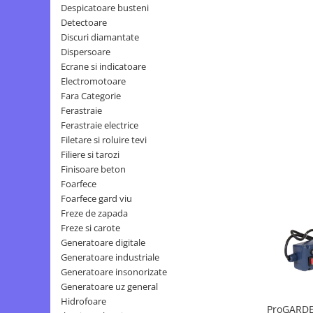
Echipamente ferma
Invertoare sudura - IGBT / MMA
Despicatoare busteni
Detectoare
Freze pentru zapada
Aspiratoare
Discuri diamantate
Instalatii sanitare
Accesorii auto
Dispersoare
Ecrane si indicatoare
Chiuvete
Compresoare aer
Electromotoare
Intretinere
Echipamente industriale de
Fara Categorie
brichetare / peletizare
Masini de maturat si accesorii
Ferastraie
Ferastraie electrice
Echipamente pentru protectia
Masini de tuns iarba
muncii
Filetare si roluire tevi
Motocoase
Filiere si tarozi
Generatoare
Accesorii motocositoare
Finisoare beton
Pistoale de lipit
Foarfece
Accesorii pentru masini de tuns
Foarfece gard viu
gazon
Freze de zapada
Masini de tuns iarba/gazon
Freze si carote
Tractorase pentru gazon
Generatoare digitale
Mobilier pentru gradina
Generatoare industriale
Generatoare insonorizate
Mori de macinat cereale
Generatoare uz general
Pompe de apa
Hidrofoare
ProGARDE