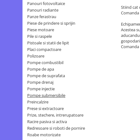
Panouri fotovoltaice
Stiind cat
Panouri radiante
Comanda c
Panze ferastrau
Piese de prindere si sprijin
Echipament
Piese motoare
Acestea su
aducandu-v
Pile si raspele
gospodari
Pistoale si statii de lipit
Comanda c
Placi compactoare
Polizoare
Pompe combustibil
Pompe de apa
Pompe de suprafata
Pompe drenaj
Pompe injectie
Pompe submersibile
Preincalzire
Prese si extractoare
Prize, stechere, intrerupatoare
Racire pasiva si activa
Redresoare si roboti de pornire
Roabe motorizate