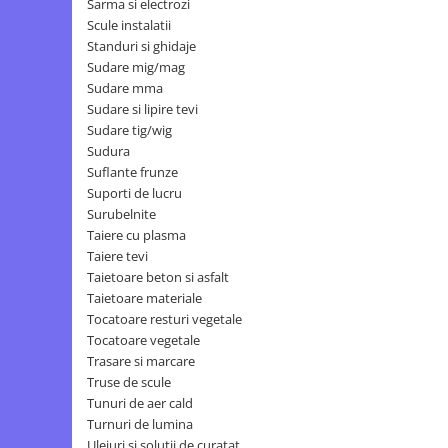
Sarma si electrozi
Scule instalatii
Standuri si ghidaje
Sudare mig/mag
Sudare mma
Sudare si lipire tevi
Sudare tig/wig
Sudura
Suflante frunze
Suporti de lucru
Surubelnite
Taiere cu plasma
Taiere tevi
Taietoare beton si asfalt
Taietoare materiale
Tocatoare resturi vegetale
Tocatoare vegetale
Trasare si marcare
Truse de scule
Tunuri de aer cald
Turnuri de lumina
Uleiuri si solutii de curatat