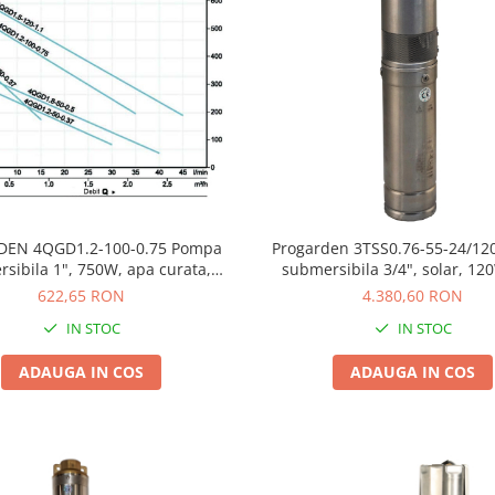
DEN 4QGD1.2-100-0.75 Pompa
Progarden 3TSS0.76-55-24/1
sibila 1", 750W, apa curata,
submersibila 3/4", solar, 12
30L/min
MPPT, PFV 2x80W, 55m, 0.76m
622,65 RON
4.380,60 RON
curata
IN STOC
IN STOC
ADAUGA IN COS
ADAUGA IN COS