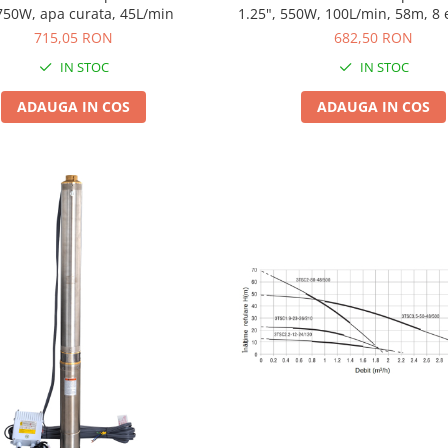
 750W, apa curata, 45L/min
1.25", 550W, 100L/min, 58m, 8 
curata
715,05 RON
682,50 RON
IN STOC
IN STOC
ADAUGA IN COS
ADAUGA IN COS