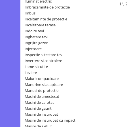
Iluminat electric
Motopompe
1",
Imbracaminte de protectie
Accesorii pentru irigatii
Imbusi
Furtunuri
Incaltaminte de protectie
Hidrofoare
Incalzitoare terase
Indoire tevi
Pompe de apa de suprafata
Inghetare tevi
Pompe recirculare
Ingrijire gazon
Pompe submersibile
Injectoare
Sisteme de irigat si stropit
Inspectie si testare tevi
Invertere si controlere
Timp liber
Lame si cutite
Accesorii pentru ATV
Leviere
Maiuri compactoare
Alte vehicule electrice
Mandrine si adaptoare
ATV-uri
Manusi de protectie
Biciclete
Masini de amestecat
Scuter
Masini de carotat
Masini de gaurit
Tocatoare resturi vegetale
Masini de insurubat
Despicatoare de lemne
Masini de insurubat cu impact
Granulatoare de furaje
Masini de slefuit