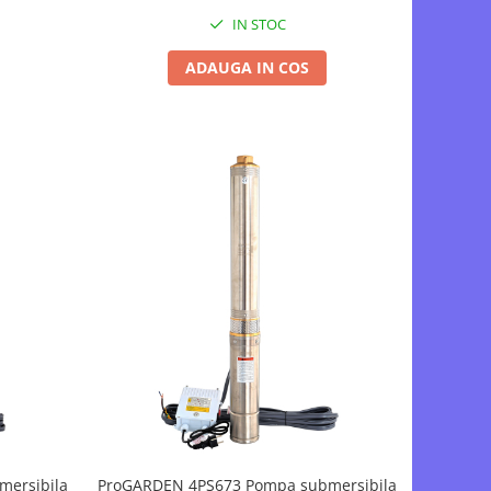
a
multietajata apa curata + 14 x SP460M-
IN STOC
72H Panou fotovoltaic
ADAUGA IN COS
mersibila
ProGARDEN 4PS673 Pompa submersibila