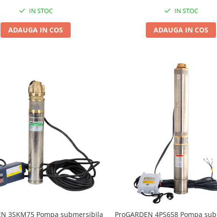
multietajata apa curat
IN STOC
IN STOC
ADAUGA IN COS
ADAUGA IN COS
N 3SKM75 Pompa submersibila
ProGARDEN 4PS658 Pompa sub