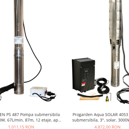
EN PS 487 Pompa submersibila
Progarden Aqua SOLAR 405
0W, 67L/min, 87m, 12 etaje, apa
submersibila, 3", solar, 300
curata
MPPT, fara PV, 660L/min, 
1.011,15 RON
4.872,00 RON