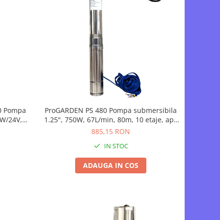
20 Pompa
ProGARDEN PS 480 Pompa submersibila
0W/24V,
1.25", 750W, 67L/min, 80m, 10 etaje, apa
ch, apa
curata
885,15 RON
IN STOC
ADAUGA IN COS