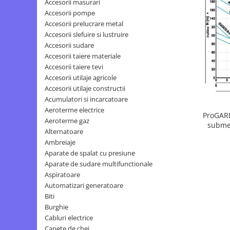
Accesorii masurari
Polizoare unghiulare (flex-uri)
Masini de tuns animale
Accesorii pompe
Ciocane Rotopercutoare
Alte produse si accesorii
Accesorii prelucrare metal
Pistoale de vopsit
Accesorii slefuire si lustruire
Organizare si depozitare
Fierastraie electrice
Accesorii sudare
Piese de schimb
Accesorii taiere materiale
Motoburghie
Scari, transport si ridicat
Accesorii taiere tevi
Acumulatori
Motoare electrice
Accesorii utilaje agricole
Detector metale
Accesorii utilaje constructii
Motoare benzina
Fierastraie circulare
Acumulatori si incarcatoare
Motoare diesel
Aeroterme electrice
Incarcatoare pentru acumulatori
ProGAR
Aeroterme gaz
Atomizoare
Masini de slefuit
submer
Alternatoare
Multifunctionale
Pompe de stropit electrice
Ambreiaje
Pistoale cu aer cald
Pompe de stropit manuale
Aparate de spalat cu presiune
Pistoale de lipit
Aparate de sudare multifunctionale
Accesorii pompe de stropit
Aspiratoare
Polizoare electrice
Sere si solarii
Automatizari generatoare
Rindele electrice
Plase umbrire
Biti
Role si prelungitoare
Burghie
Plantator rasaduri
Trimmer electric
Cabluri electrice
Distribuitoare sare sau seminte
Capete de chei