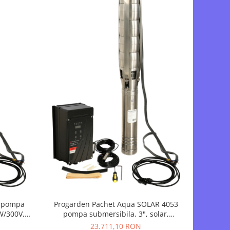
3 pompa
Progarden Pachet Aqua SOLAR 4053
0W/300V,
pompa submersibila, 3", solar,
45m,
3000W/300V, MPPT, 660L/min, 45m,
23.711,10 RON