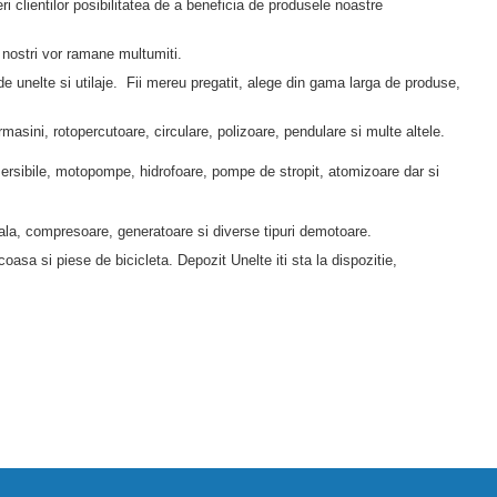
lientilor posibilitatea de a beneficia de produsele noastre
 nostri vor ramane multumiti.
unelte si utilaje. Fii mereu pregatit, alege din gama larga de produse,
ini, rotopercutoare, circulare, polizoare, pendulare si multe altele.
sibile, motopompe, hidrofoare, pompe de stropit, atomizoare dar si
a, compresoare, generatoare si diverse tipuri demotoare.
i piese de bicicleta. Depozit Unelte iti sta la dispozitie,