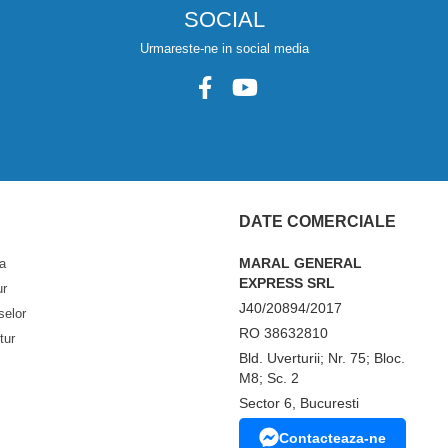
SOCIAL
Urmareste-ne in social media
DATE COMERCIALE
MARAL GENERAL
a
EXPRESS SRL
ur
J40/20894/2017
selor
RO 38632810
tur
Bld. Uverturii; Nr. 75; Bloc.
M8; Sc. 2
Sector 6, Bucuresti
Contacteaza-ne