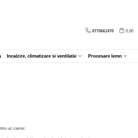
0770661470
0,00
a
Incalzire, climatizare si ventilatie
Procesare lemn
entru uz casnic.