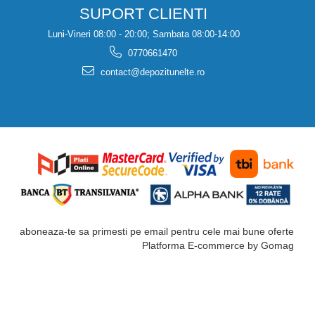
SUPORT CLIENTI
Luni-Vineri 08:00 - 20:00; Sambata 08:00-14:00
0770661470
contact@depozitunelte.ro
aboneaza-te sa primesti pe email pentru cele mai bune oferte
Platforma E-commerce by Gomag