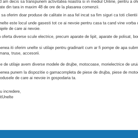
decis sa transpunem activitatea noastra si in mediul Online, pentru a oferi c
itate din tara in maxim 48 de ore de la plasarea comenzii.
erim doar produse de calitate in asa fel incat sa fim siguri ca toti clientii
 este locul unde gasesti tot ce ai nevoie pentru casa ta cand vine vorba de 
lajele de care ai nevoie.
 diverse scule electrice, precum aparate de lipit, aparate de polisat, bormas
ti oferim unelte si utilaje pentru gradinarit cum ar fi pompe de apa submer
mana, truse, accesorii.
 utilaje avem diverse modele de drujbe, motocoase, morielectrice de uruial
unem la dispozitie o gamacompleta de piese de drujba, piese de motocoasa s
odusele de care ai nevoie in gospodaria ta.
cu incredere,
tUnelte