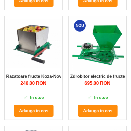
Adauga in cos
Adauga in cos
Pompe de apa
Motopompe
Accesorii pentru irigatii
NOU
Furtunuri
Hidrofoare
Pompe de apa de suprafata
Pompe recirculare
Pompe submersibile
Sisteme de irigat si stropit
Razatoare fructe Koza-Nova MINI Total Inox cu tambur, manu
Zdrobitor electric de fructe 
Timp liber
246,00 RON
695,00 RON
Accesorii pentru ATV
Alte vehicule electrice
In stoc
In stoc
ATV-uri
Adauga in cos
Adauga in cos
Biciclete
Scuter
Tocatoare resturi vegetale