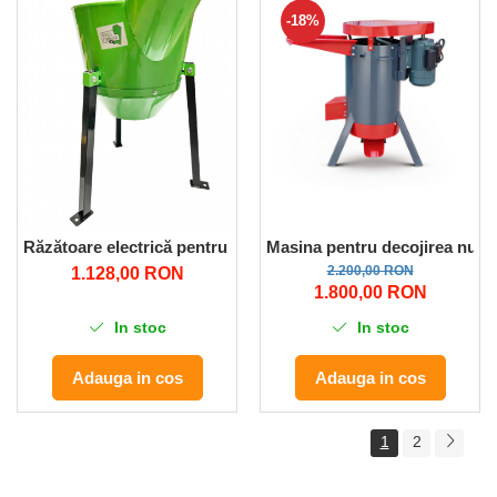
-18%
Masina pentru decojirea nucilo
Răzătoare electrică pentru legume și fructe fără sâmburi Mi
2.200,00 RON
1.128,00 RON
1.800,00 RON
In stoc
In stoc
Adauga in cos
Adauga in cos
1
2