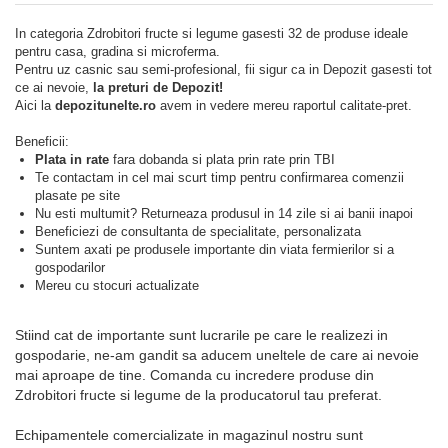
In categoria Zdrobitori fructe si legume gasesti 32 de produse ideale
pentru casa, gradina si microferma.
Pentru uz casnic sau semi-profesional, fii sigur ca in Depozit gasesti tot
ce ai nevoie,
la preturi de Depozit!
Aici la
depozitunelte.ro
avem in vedere mereu raportul calitate-pret.
Beneficii:
Plata in rate
fara dobanda si plata prin rate prin TBI
Te contactam in cel mai scurt timp pentru confirmarea comenzii
plasate pe site
Nu esti multumit? Returneaza produsul in 14 zile si ai banii inapoi
Beneficiezi de consultanta de specialitate, personalizata
Suntem axati pe produsele importante din viata fermierilor si a
gospodarilor
Mereu cu stocuri actualizate
Stiind cat de importante sunt lucrarile pe care le realizezi in
gospodarie, ne-am gandit sa aducem uneltele de care ai nevoie
mai aproape de tine. Comanda cu incredere produse din
Zdrobitori fructe si legume de la producatorul tau preferat.
Echipamentele comercializate in magazinul nostru sunt