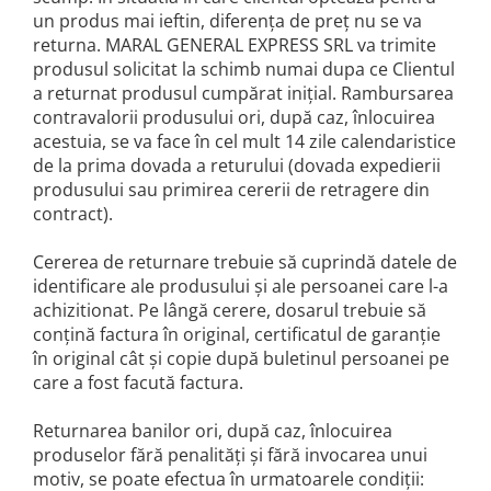
un produs mai ieftin, diferenţa de preţ nu se va
returna. MARAL GENERAL EXPRESS SRL va trimite
produsul solicitat la schimb numai dupa ce Clientul
a returnat produsul cumpărat iniţial. Rambursarea
contravalorii produsului ori, după caz, înlocuirea
acestuia, se va face în cel mult 14 zile calendaristice
de la prima dovada a returului (dovada expedierii
produsului sau primirea cererii de retragere din
contract).
Cererea de returnare trebuie să cuprindă datele de
identificare ale produsului şi ale persoanei care l-a
achizitionat. Pe lângă cerere, dosarul trebuie să
conţină factura în original, certificatul de garanţie
în original cât şi copie după buletinul persoanei pe
care a fost facută factura.
Returnarea banilor ori, după caz, înlocuirea
produselor fără penalităţi şi fără invocarea unui
motiv, se poate efectua în urmatoarele condiţii: