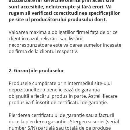
actualizate iar serviciile oferite prin acest site
Echipamente electrice
Semanatori
sunt accesibile, neîntrerupte şi fără erori. Vă
Aeroterme industriale
Sere
rugam să verificati corectitudinea specificaţiilor
Aparate de aer conditionat
Aparat spalat cu presiune
pe site-ul producătorului produsului dorit.
Bormasini cu coloana
Batoze porumb
Valoarea maximă a obligaţiilor firmei faţă de orice
Masini de cusut saci
Bricolaj
client în cazul nelivrării sau livrării
Masini de frezat
necorespunzatoare este valoarea sumelor încasate
Casa si Gradina
Suflanta pentru frunze
de firma de la clientul respectiv.
Curatare pavaj
Scule de mana
Echipamente pentru atelier
Capsatoare electrice
Grill-uri si gratare
2. Garanţiile produselor
Diverse scule de mana
Lopeti pentru zapada
Scripeti si macarale
Produsele cumpărate prin intermediul site-ului
Unelte pentru gradina
Scule multifuncționale
depozitunelte.ro beneficiează de garanţia
Drujbe
Telemetre Digitale
obişnuită a fiecărui produs în parte. Astfel, fiecare
Accesorii drujbe
Topoare
produs va fi însoţit de certificatul de garanţie.
Drujbe cu acumulator
Aparate de sudura
Pierderea certificatului de garanţie sau a facturii
Drujbe electrice
Accesorii aparate sudura
duce la pierderea garanţiei. Ştergerea seriei (serial
Drujbe pe benzina
Aparate de sudura cu plasma
number S/N) parţială sau totală de pe produse