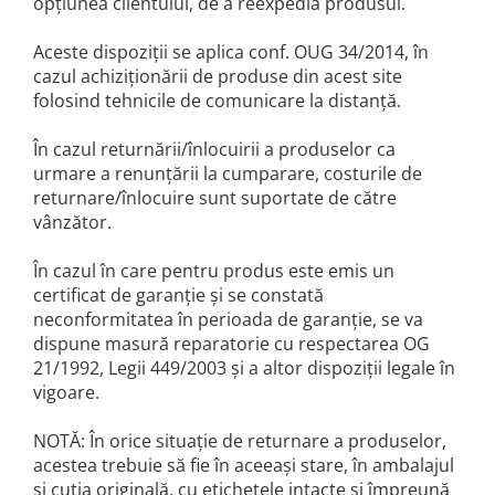
opţiunea clientului, de a reexpedia produsul.
Aceste dispoziţii se aplica conf. OUG 34/2014, în
cazul achiziţionării de produse din acest site
folosind tehnicile de comunicare la distanţă.
În cazul returnării/înlocuirii a produselor ca
urmare a renunţării la cumparare, costurile de
returnare/înlocuire sunt suportate de către
vânzător.
În cazul în care pentru produs este emis un
certificat de garanţie şi se constată
neconformitatea în perioada de garanţie, se va
dispune masură reparatorie cu respectarea OG
21/1992, Legii 449/2003 şi a altor dispoziţii legale în
vigoare.
NOTĂ: În orice situaţie de returnare a produselor,
acestea trebuie să fie în aceeaşi stare, în ambalajul
şi cutia originală, cu etichetele intacte şi împreună