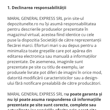
Polizoare unghiulare (flex-uri)
Masini de tuns animale
1. Declinarea responsabilităţii
Ciocane Rotopercutoare
Alte produse si accesorii
Pistoale de vopsit
Organizare si depozitare
MARAL GENERAL EXPRESS SRL prin site-ul
Fierastraie electrice
Piese de schimb
depozitunelte.ro nu îşi asumă responsabilitatea
Motoburghie
pentru descrierile produselor prezentate în
Scari, transport si ridicat
Acumulatori
magazinul virtual, acestea fiind identice cu cele
Motoare electrice
puse la dispozitia Societăţii de către reprezentanţii
Detector metale
Motoare benzina
fiecărei marci. Eforturi mari s-au depus pentru a
Fierastraie circulare
minimaliza toate greşelile care pot apărea din
Motoare diesel
Incarcatoare pentru acumulatori
editarea electronica sau manuală a informaţiilor
Atomizoare
Masini de slefuit
prezentate. De asemenea, imaginile sunt
Multifunctionale
Pompe de stropit electrice
prezentate pe site cu titlu de exemplu, iar
Pistoale cu aer cald
produsele livrate pot diferi de imagini în orice mod,
Pompe de stropit manuale
datorită modificării caracteristicilor sau a design-
Pistoale de lipit
Accesorii pompe de stropit
ului fără notificare prealabilă de către producători.
Polizoare electrice
Sere si solarii
Rindele electrice
Plase umbrire
MARAL GENERAL EXPRESS SRL n
u poate garanta şi
Role si prelungitoare
nu işi poate asuma raspunderea că informaţiile
Plantator rasaduri
Trimmer electric
prezentate pe site sunt corecte, complete sau
Distribuitoare sare sau seminte