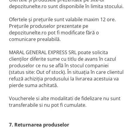
Tocatoare de furaje
depozitunelte.ro sunt disponibile în limita stocului.
Ofertele şi preţurile sunt valabile maxim 12 ore.
Preţurile produselor prezentate pe
depozitunelte.ro pot fi modificate fără o
comunicare prealabilă.
MARAL GENERAL EXPRESS SRL poate solicita
clienţilor diferite sume cu titlu de avans în cazul
produselor ce nu se află în stocul companiei
(status site: Out of stock). În situaţia în care clientul
refuză achiziţia produsului la livrarea acestuia va
pierde suma achitată.
Voucherele si alte modalitati de fidelizare nu sunt
transferabile si nu pot fi cumulate.
7. Returnarea produselor