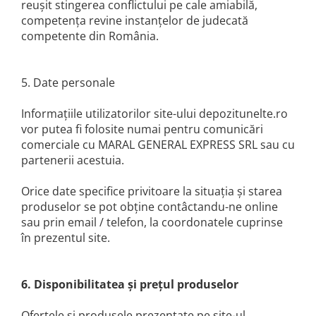
reuşit stingerea conflictului pe cale amiabilă,
Motopompe
competenţa revine instanţelor de judecată
Accesorii pentru irigatii
competente din România.
Furtunuri
Hidrofoare
Pompe de apa de suprafata
5. Date personale
Pompe recirculare
Informaţiile utilizatorilor site-ului depozitunelte.ro
Pompe submersibile
vor putea fi folosite numai pentru comunicări
Sisteme de irigat si stropit
comerciale cu MARAL GENERAL EXPRESS SRL sau cu
Timp liber
partenerii acestuia.
Accesorii pentru ATV
Orice date specifice privitoare la situaţia şi starea
Alte vehicule electrice
produselor se pot obţine contâctandu-ne online
ATV-uri
sau prin email / telefon, la coordonatele cuprinse
Biciclete
în prezentul site.
Scuter
Tocatoare resturi vegetale
6. Disponibilitatea şi preţul produselor
Despicatoare de lemne
Granulatoare de furaje
Ofertele şi produsele prezentate pe site-ul