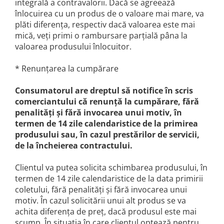
integrală a contravalorii. Dacă se agreează
înlocuirea cu un produs de o valoare mai mare, va
plăti diferenţa, respectiv dacă valoarea este mai
mică, veţi primi o rambursare parţială pâna la
valoarea produsului înlocuitor.
* Renunţarea la cumpărare
Consumatorul are dreptul să notifice în scris
comerciantului că renunţă la cumpărare, fără
penalităţi şi fără invocarea unui motiv, în
termen de 14 zile calendaristice de la primirea
produsului sau, în cazul prestărilor de servicii,
de la încheierea contractului.
Clientul va putea solicita schimbarea produsului, în
termen de 14 zile calendaristice de la data primirii
coletului, fără penalităţi şi fără invocarea unui
motiv. În cazul solicitării unui alt produs se va
achita diferenţa de preţ, dacă produsul este mai
scump. În situatia în care clientul optează pentru