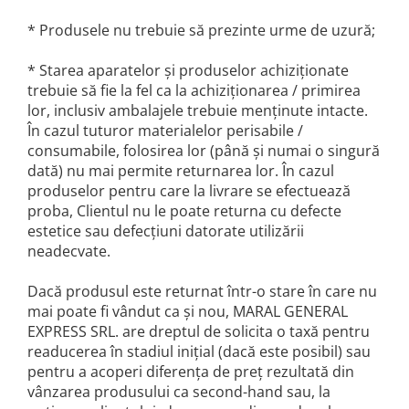
* Produsele nu trebuie să prezinte urme de uzură;
* Starea aparatelor şi produselor achiziţionate
trebuie să fie la fel ca la achiziţionarea / primirea
lor, inclusiv ambalajele trebuie menţinute intacte.
În cazul tuturor materialelor perisabile /
consumabile, folosirea lor (până şi numai o singură
dată) nu mai permite returnarea lor. În cazul
produselor pentru care la livrare se efectuează
proba, Clientul nu le poate returna cu defecte
estetice sau defecţiuni datorate utilizării
neadecvate.
Dacă produsul este returnat într-o stare în care nu
mai poate fi vândut ca şi nou, MARAL GENERAL
EXPRESS SRL. are dreptul de solicita o taxă pentru
readucerea în stadiul iniţial (dacă este posibil) sau
pentru a acoperi diferenţa de preţ rezultată din
vânzarea produsului ca second-hand sau, la