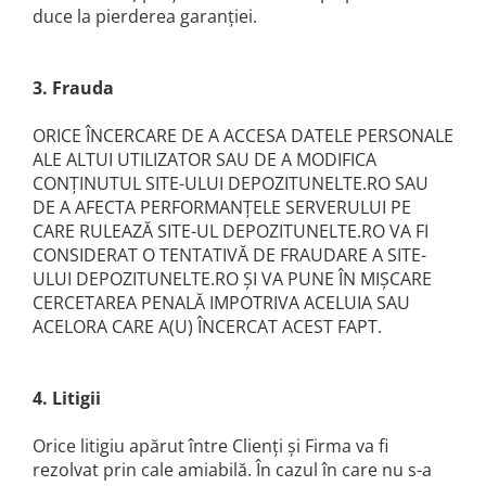
Echipamente ferma
Invertoare sudura - IGBT / MMA
duce la pierderea garanţiei.
Freze pentru zapada
Aspiratoare
Instalatii sanitare
Accesorii auto
3. Frauda
Chiuvete
Compresoare aer
Intretinere
ORICE ÎNCERCARE DE A ACCESA DATELE PERSONALE
Echipamente industriale de
ALE ALTUI UTILIZATOR SAU DE A MODIFICA
brichetare / peletizare
Masini de maturat si accesorii
CONŢINUTUL SITE-ULUI DEPOZITUNELTE.RO SAU
Echipamente pentru protectia
Masini de tuns iarba
DE A AFECTA PERFORMANŢELE SERVERULUI PE
muncii
CARE RULEAZĂ SITE-UL DEPOZITUNELTE.RO VA FI
Motocoase
Generatoare
CONSIDERAT O TENTATIVĂ DE FRAUDARE A SITE-
Accesorii motocositoare
ULUI DEPOZITUNELTE.RO ŞI VA PUNE ÎN MIŞCARE
Pistoale de lipit
Accesorii pentru masini de tuns
CERCETAREA PENALĂ IMPOTRIVA ACELUIA SAU
gazon
ACELORA CARE A(U) ÎNCERCAT ACEST FAPT.
Masini de tuns iarba/gazon
Tractorase pentru gazon
Mobilier pentru gradina
4. Litigii
Mori de macinat cereale
Orice litigiu apărut între Clienţi şi Firma va fi
Pompe de apa
rezolvat prin cale amiabilă. În cazul în care nu s-a