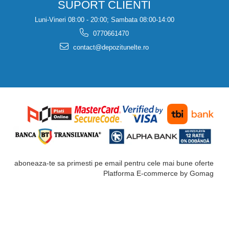
SUPORT CLIENTI
Luni-Vineri 08:00 - 20:00; Sambata 08:00-14:00
0770661470
contact@depozitunelte.ro
aboneaza-te sa primesti pe email pentru cele mai bune oferte
Platforma E-commerce by Gomag