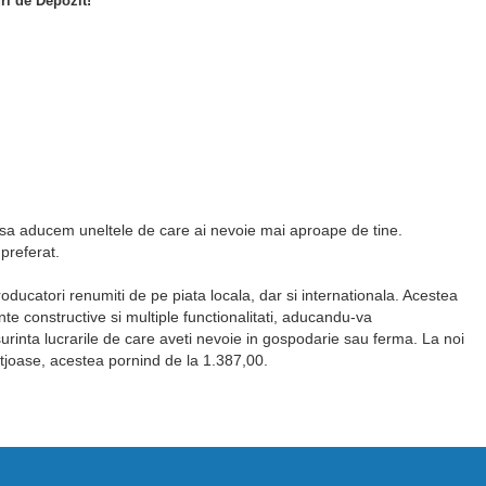
uri de Depozit!
it sa aducem uneltele de care ai nevoie mai aproape de tine.
preferat.
ducatori renumiti de pe piata locala, dar si internationala. Acestea
e constructive si multiple functionalitati, aducandu-va
urinta lucrarile de care aveti nevoie in gospodarie sau ferma. La noi
tjoase, acestea pornind de la 1.387,00.