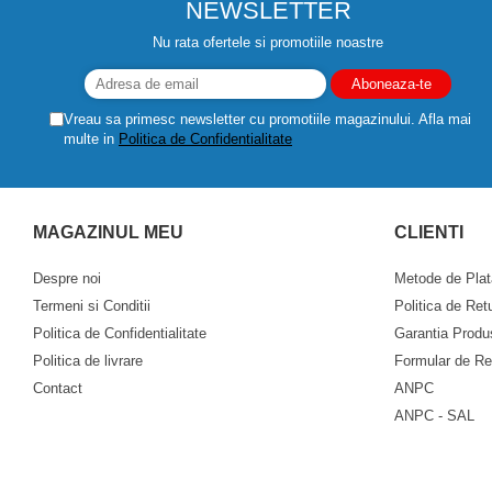
NEWSLETTER
Drujbe pe benzina
Invertoare sudura - IGBT / MMA
Echipamente ferma
Nu rata ofertele si promotiile noastre
Aspiratoare
Freze pentru zapada
Accesorii auto
Instalatii sanitare
Vreau sa primesc newsletter cu promotiile magazinului. Afla mai
Compresoare aer
multe in
Politica de Confidentialitate
Chiuvete
Echipamente industriale de
Intretinere
brichetare / peletizare
Masini de maturat si accesorii
Echipamente pentru protectia
MAGAZINUL MEU
CLIENTI
Masini de tuns iarba
muncii
Despre noi
Metode de Plat
Motocoase
Generatoare
Termeni si Conditii
Politica de Ret
Accesorii motocositoare
Pistoale de lipit
Politica de Confidentialitate
Garantia Produ
Accesorii pentru masini de tuns
gazon
Politica de livrare
Formular de Re
Masini de tuns iarba/gazon
Contact
ANPC
ANPC - SAL
Tractorase pentru gazon
Mobilier pentru gradina
Mori de macinat cereale