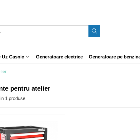
e Uz Casnic
Generatoare electrice
Generatoare pe benzin
lier
te pentru atelier
in
1
produse