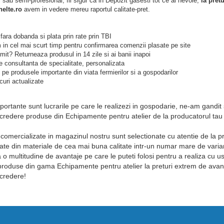
sau semi-profesional, fii sigur ca in Depozit gasesti tot ce ai nevoie,
la pret
elte.ro
avem in vedere mereu raportul calitate-pret.
fara dobanda si plata prin rate prin TBI
in cel mai scurt timp pentru confirmarea comenzii plasate pe site
mit? Returneaza produsul in 14 zile si ai banii inapoi
e consultanta de specialitate, personalizata
pe produsele importante din viata fermierilor si a gospodarilor
uri actualizate
mportante sunt lucrarile pe care le realizezi in gospodarie, ne-am gand
redere produse din Echipamente pentru atelier de la producatorul tau 
omercializate in magazinul nostru sunt selectionate cu atentie de la pro
ate din materiale de cea mai buna calitate intr-un numar mare de variant
 multitudine de avantaje pe care le puteti folosi pentru a realiza cu us
roduse din gama Echipamente pentru atelier la preturi extrem de avan
credere!