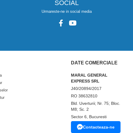
SOCIAL
Urmareste-ne in social media
DATE COMERCIALE
MARAL GENERAL
a
EXPRESS SRL
ur
J40/20894/2017
selor
RO 38632810
tur
Bld. Uverturii; Nr. 75; Bloc.
M8; Sc. 2
Sector 6, Bucuresti
Contacteaza-ne