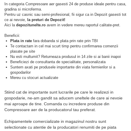
In categoria Compresoare aer gasesti 24 de produse ideale pentru casa,
gradina si microferma.
Pentru uz casnic sau semi-profesional, fii sigur ca in Depozit gasesti tot
ce ai nevoie,
la preturi de Depozit!
Aici la
depozitunelte.ro
avem in vedere mereu raportul calitate-pret.
Beneficii:
Plata in rate
fara dobanda si plata prin rate prin TBI
Te contactam in cel mai scurt timp pentru confirmarea comenzii
plasate pe site
Nu esti multumit? Returneaza produsul in 14 zile si ai banii inapoi
Beneficiezi de consultanta de specialitate, personalizata
Suntem axati pe produsele importante din viata fermierilor si a
gospodarilor
Mereu cu stocuri actualizate
Stiind cat de importante sunt lucrarile pe care le realizezi in
gospodarie, ne-am gandit sa aducem uneltele de care ai nevoie
mai aproape de tine. Comanda cu incredere produse din
Compresoare aer de la producatorul tau preferat.
Echipamentele comercializate in magazinul nostru sunt
selectionate cu atentie de la producatori renumiti de pe piata