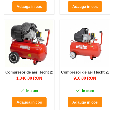
Pompe de apa
Adauga in cos
Adauga in cos
Motopompe
Accesorii pentru irigatii
Furtunuri
Hidrofoare
Pompe de apa de suprafata
Pompe recirculare
Pompe submersibile
Sisteme de irigat si stropit
Timp liber
Compresor de aer Hecht 2353 pe ulei doua pistoane putere 22
Compresor de aer Hecht 2052 pe
Accesorii pentru ATV
1.340,00 RON
916,00 RON
Alte vehicule electrice
In stoc
In stoc
ATV-uri
Biciclete
Adauga in cos
Adauga in cos
Scuter
Tocatoare resturi vegetale