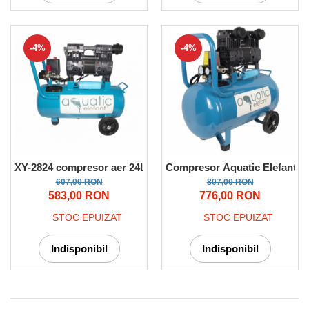
-4%
-4%
XY-2824 compresor aer 24L
Compresor Aquatic Elefant XY58
607,00 RON
807,00 RON
583,00 RON
776,00 RON
STOC EPUIZAT
STOC EPUIZAT
Indisponibil
Indisponibil