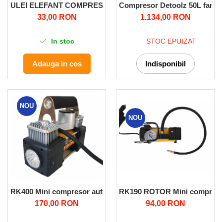
ULEI ELEFANT COMPRESOR 1L
Compresor Detoolz 50L fara ule
33,00 RON
1.134,00 RON
In stoc
STOC EPUIZAT
Adauga in cos
Indisponibil
NOU
NOU
RK400 Mini compresor auto ROTOR
RK190 ROTOR Mini compreso
170,00 RON
94,00 RON