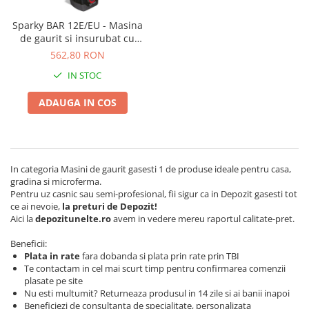
Polizoare unghiulare (flex-uri)
Masini de tuns animale
Ciocane Rotopercutoare
Sparky BAR 12E/EU - Masina
Alte produse si accesorii
de gaurit si insurubat cu
Pistoale de vopsit
Organizare si depozitare
acumulator
562,80 RON
Fierastraie electrice
Piese de schimb
IN STOC
Motoburghie
Scari, transport si ridicat
Acumulatori
Motoare electrice
ADAUGA IN COS
Detector metale
Motoare benzina
Fierastraie circulare
Motoare diesel
Incarcatoare pentru acumulatori
Atomizoare
Masini de slefuit
In categoria Masini de gaurit gasesti 1 de produse ideale pentru casa,
gradina si microferma.
Multifunctionale
Pompe de stropit electrice
Pentru uz casnic sau semi-profesional, fii sigur ca in Depozit gasesti tot
Pistoale cu aer cald
Pompe de stropit manuale
ce ai nevoie,
la preturi de Depozit!
Aici la
depozitunelte.ro
avem in vedere mereu raportul calitate-pret.
Pistoale de lipit
Accesorii pompe de stropit
Polizoare electrice
Sere si solarii
Beneficii:
Plata in rate
fara dobanda si plata prin rate prin TBI
Rindele electrice
Plase umbrire
Te contactam in cel mai scurt timp pentru confirmarea comenzii
Role si prelungitoare
Plantator rasaduri
plasate pe site
Trimmer electric
Nu esti multumit? Returneaza produsul in 14 zile si ai banii inapoi
Distribuitoare sare sau seminte
Beneficiezi de consultanta de specialitate, personalizata