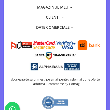
Motopompe
MAGAZINUL MEU
Accesorii pentru irigatii
Furtunuri
CLIENTI
Hidrofoare
DATE COMERCIALE
Pompe de apa de suprafata
Pompe recirculare
Pompe submersibile
Sisteme de irigat si stropit
Timp liber
Accesorii pentru ATV
Alte vehicule electrice
ATV-uri
aboneaza-te sa primesti pe email pentru cele mai bune oferte
Biciclete
Platforma E-commerce by Gomag
Scuter
Tocatoare resturi vegetale
Despicatoare de lemne
Granulatoare de furaje