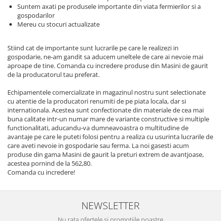
Echipamente electrice
Semanatori
Suntem axati pe produsele importante din viata fermierilor si a
gospodarilor
Aeroterme industriale
Sere
Mereu cu stocuri actualizate
Aparate de aer conditionat
Aparat spalat cu presiune
Bormasini cu coloana
Batoze porumb
Stiind cat de importante sunt lucrarile pe care le realizezi in
Masini de cusut saci
gospodarie, ne-am gandit sa aducem uneltele de care ai nevoie mai
Bricolaj
aproape de tine. Comanda cu incredere produse din Masini de gaurit
Masini de frezat
de la producatorul tau preferat.
Casa si Gradina
Suflanta pentru frunze
Curatare pavaj
Echipamentele comercializate in magazinul nostru sunt selectionate
Scule de mana
cu atentie de la producatori renumiti de pe piata locala, dar si
Echipamente pentru atelier
Capsatoare electrice
internationala. Acestea sunt confectionate din materiale de cea mai
Grill-uri si gratare
buna calitate intr-un numar mare de variante constructive si multiple
Diverse scule de mana
functionalitati, aducandu-va dumneavoastra o multitudine de
Lopeti pentru zapada
Scripeti si macarale
avantaje pe care le puteti folosi pentru a realiza cu usurinta lucrarile de
Unelte pentru gradina
care aveti nevoie in gospodarie sau ferma. La noi gasesti acum
Scule multifuncționale
produse din gama Masini de gaurit la preturi extrem de avantjoase,
Drujbe
Telemetre Digitale
acestea pornind de la 562,80.
Accesorii drujbe
Comanda cu incredere!
Topoare
Drujbe cu acumulator
Aparate de sudura
Drujbe electrice
Accesorii aparate sudura
NEWSLETTER
Drujbe pe benzina
Aparate de sudura cu plasma
Nu rata ofertele si promotiile noastre