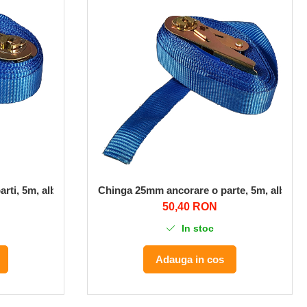
rti, 5m, albastru, cu carlige, 400/800 daN, STF 200 daN
Chinga 25mm ancorare o parte, 5m, albastru
50,40 RON
In stoc
Adauga in cos