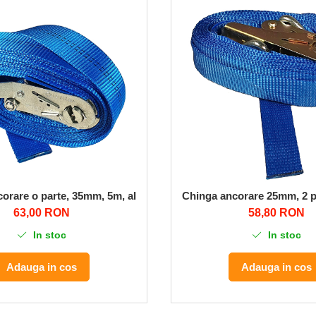
orare o parte, 35mm, 5m, albastru, 1000/2000 daN, STF 200 daN
Chinga ancorare 25mm, 2 pa
63,00 RON
58,80 RON
In stoc
In stoc
Adauga in cos
Adauga in cos