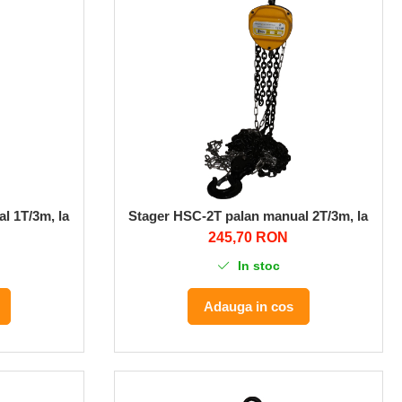
l 1T/3m, lant 6mm
Stager HSC-2T palan manual 2T/3m, lant 6
245,70 RON
In stoc
Adauga in cos