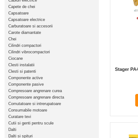
Cabluri electrice
Distribuitoare sare sau seminte
Echipamente electrice
Capete de chei
Semanatori
Aeroterme industriale
Capsatoare
Sere
Capsatoare electrice
Aparate de aer conditionat
Aparat spalat cu presiune
Carburatoare si accesorii
Bormasini cu coloana
Carote diamantate
Batoze porumb
Masini de cusut saci
Chei
Masini de frezat
Bricolaj
Cilindri compactori
Suflanta pentru frunze
Cilindri vibrocompactori
Casa si Gradina
Ciocane
Scule de mana
Clesti instalatii
Curatare pavaj
Stager PA4
Capsatoare electrice
Clesti si patenti
Echipamente pentru atelier
Componente active
Diverse scule de mana
Grill-uri si gratare
Componente pasive
Scripeti si macarale
Lopeti pentru zapada
Compresoare angrenare curea
Scule multifuncționale
Compresoare angrenare directa
Unelte pentru gradina
Telemetre Digitale
Comutatoare si intrerupatoare
Drujbe
Topoare
Consumabile motoare
Accesorii drujbe
Curatare tevi
Aparate de sudura
Cutii si genti pentru scule
Drujbe cu acumulator
Accesorii aparate sudura
Dalti
Drujbe electrice
Dalti si spituri
Aparate de sudura cu plasma