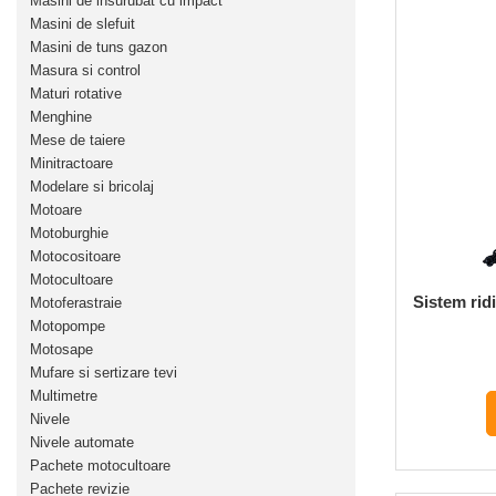
Masini de insurubat cu impact
Despicatoare de lemne
Masini de slefuit
Masini de tuns gazon
Granulatoare de furaje
Masura si control
Tocatoare de furaje
Maturi rotative
Menghine
Mese de taiere
Minitractoare
Modelare si bricolaj
Motoare
Motoburghie
Motocositoare
Motocultoare
Sistem rid
Motoferastraie
Motopompe
Motosape
Mufare si sertizare tevi
Multimetre
Nivele
Nivele automate
Pachete motocultoare
Pachete revizie