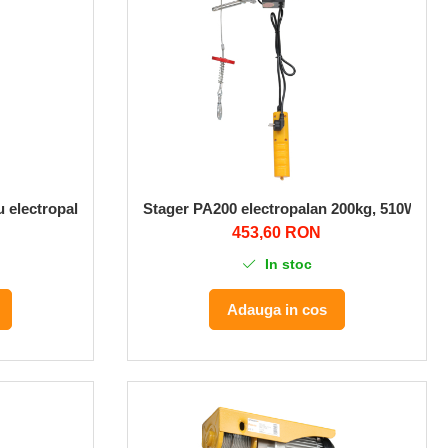
u electropalan PA1000
Stager PA200 electropalan 200kg, 510W, mo
453,60 RON
In stoc
Adauga in cos