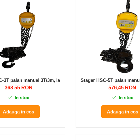
C-3T palan manual 3T/3m, lant 8mm
Stager HSC-5T palan manu
368,55 RON
576,45 RON
In stoc
In stoc
Adauga in cos
Adauga in cos