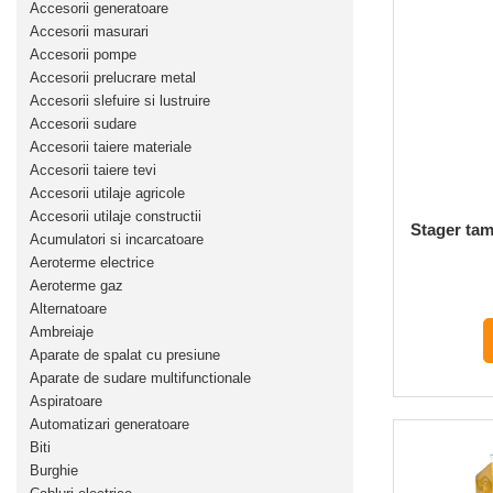
Accesorii generatoare
Polizoare unghiulare (flex-uri)
Masini de tuns animale
Accesorii masurari
Ciocane Rotopercutoare
Alte produse si accesorii
Accesorii pompe
Pistoale de vopsit
Accesorii prelucrare metal
Organizare si depozitare
Fierastraie electrice
Accesorii slefuire si lustruire
Piese de schimb
Accesorii sudare
Motoburghie
Scari, transport si ridicat
Accesorii taiere materiale
Acumulatori
Accesorii taiere tevi
Motoare electrice
Detector metale
Accesorii utilaje agricole
Motoare benzina
Fierastraie circulare
Accesorii utilaje constructii
Stager tam
Acumulatori si incarcatoare
Incarcatoare pentru acumulatori
Motoare diesel
Aeroterme electrice
Masini de slefuit
Atomizoare
Aeroterme gaz
Multifunctionale
Alternatoare
Pompe de stropit electrice
Pistoale cu aer cald
Ambreiaje
Pompe de stropit manuale
Aparate de spalat cu presiune
Pistoale de lipit
Accesorii pompe de stropit
Aparate de sudare multifunctionale
Polizoare electrice
Aspiratoare
Sere si solarii
Rindele electrice
Automatizari generatoare
Plase umbrire
Role si prelungitoare
Biti
Plantator rasaduri
Trimmer electric
Burghie