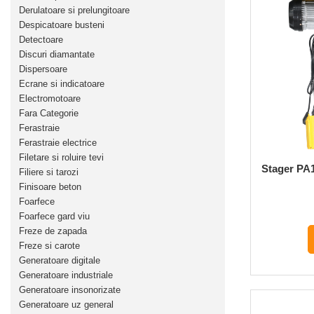
Drujbe pe benzina
Derulatoare si prelungitoare
Invertoare sudura - IGBT / MMA
Echipamente ferma
Despicatoare busteni
Aspiratoare
Detectoare
Freze pentru zapada
Discuri diamantate
Accesorii auto
Instalatii sanitare
Dispersoare
Compresoare aer
Ecrane si indicatoare
Chiuvete
Electromotoare
Echipamente industriale de
Intretinere
Fara Categorie
brichetare / peletizare
Ferastraie
Masini de maturat si accesorii
Echipamente pentru protectia
Ferastraie electrice
Masini de tuns iarba
muncii
Filetare si roluire tevi
Stager PA1
Filiere si tarozi
Motocoase
Generatoare
Finisoare beton
Accesorii motocositoare
Foarfece
Pistoale de lipit
Accesorii pentru masini de tuns
Foarfece gard viu
gazon
Freze de zapada
Freze si carote
Masini de tuns iarba/gazon
Generatoare digitale
Tractorase pentru gazon
Generatoare industriale
Mobilier pentru gradina
Generatoare insonorizate
Generatoare uz general
Mori de macinat cereale