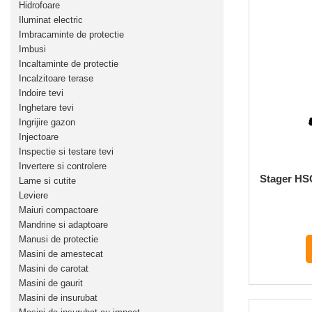
Hidrofoare
Pompe de apa
Iluminat electric
Imbracaminte de protectie
Motopompe
Imbusi
Accesorii pentru irigatii
Incaltaminte de protectie
Furtunuri
Incalzitoare terase
Indoire tevi
Hidrofoare
Inghetare tevi
Pompe de apa de suprafata
Ingrijire gazon
Pompe recirculare
Injectoare
Pompe submersibile
Inspectie si testare tevi
Sisteme de irigat si stropit
Invertere si controlere
Stager HS
Lame si cutite
Timp liber
Leviere
Maiuri compactoare
Accesorii pentru ATV
Mandrine si adaptoare
Alte vehicule electrice
Manusi de protectie
ATV-uri
Masini de amestecat
Biciclete
Masini de carotat
Masini de gaurit
Scuter
Masini de insurubat
Tocatoare resturi vegetale