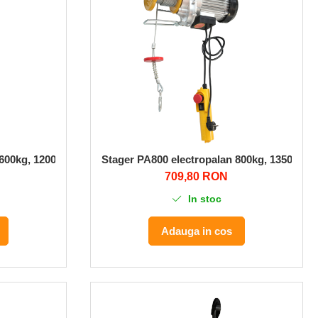
 600kg, 1200W, monofazat
Stager PA800 electropalan 800kg, 1350W, m
709,80 RON
In stoc
Adauga in cos