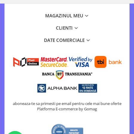
Motopompe
Accesorii pentru irigatii
MAGAZINUL MEU
Furtunuri
Hidrofoare
CLIENTI
Pompe de apa de suprafata
DATE COMERCIALE
Pompe recirculare
Pompe submersibile
Sisteme de irigat si stropit
Timp liber
Accesorii pentru ATV
Alte vehicule electrice
ATV-uri
Biciclete
aboneaza-te sa primesti pe email pentru cele mai bune oferte
Scuter
Platforma E-commerce by Gomag
Tocatoare resturi vegetale
Despicatoare de lemne
Granulatoare de furaje