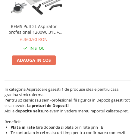
Polizoare unghiulare (flex-uri)
Masini de tuns animale
Ciocane Rotopercutoare
Alte produse si accesorii
Pistoale de vopsit
Organizare si depozitare
Fierastraie electrice
REMS Pull 2L Aspirator
Piese de schimb
profesional 1200W, 31L +
Motoburghie
Scari, transport si ridicat
accesorii 185603
6.360,90 RON
Acumulatori
Motoare electrice
IN STOC
Detector metale
Motoare benzina
Fierastraie circulare
ADAUGA IN COS
Motoare diesel
Incarcatoare pentru acumulatori
Atomizoare
Masini de slefuit
Multifunctionale
Pompe de stropit electrice
Pistoale cu aer cald
In categoria Aspiratoare gasesti 1 de produse ideale pentru casa,
Pompe de stropit manuale
gradina si microferma.
Pistoale de lipit
Accesorii pompe de stropit
Pentru uz casnic sau semi-profesional, fii sigur ca in Depozit gasesti tot
Polizoare electrice
Sere si solarii
ce ai nevoie,
la preturi de Depozit!
Aici la
depozitunelte.ro
avem in vedere mereu raportul calitate-pret.
Rindele electrice
Plase umbrire
Role si prelungitoare
Beneficii:
Plantator rasaduri
Plata in rate
fara dobanda si plata prin rate prin TBI
Trimmer electric
Distribuitoare sare sau seminte
Te contactam in cel mai scurt timp pentru confirmarea comenzii