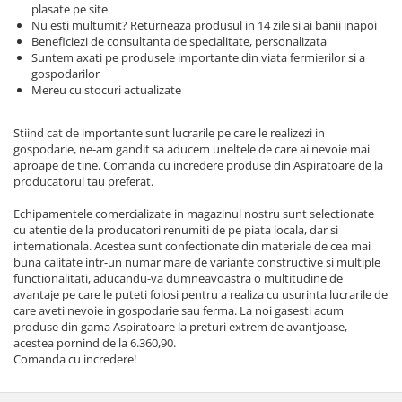
Echipamente electrice
Semanatori
plasate pe site
Nu esti multumit? Returneaza produsul in 14 zile si ai banii inapoi
Aeroterme industriale
Sere
Beneficiezi de consultanta de specialitate, personalizata
Aparate de aer conditionat
Aparat spalat cu presiune
Suntem axati pe produsele importante din viata fermierilor si a
gospodarilor
Bormasini cu coloana
Batoze porumb
Mereu cu stocuri actualizate
Masini de cusut saci
Bricolaj
Masini de frezat
Stiind cat de importante sunt lucrarile pe care le realizezi in
Casa si Gradina
Suflanta pentru frunze
gospodarie, ne-am gandit sa aducem uneltele de care ai nevoie mai
aproape de tine. Comanda cu incredere produse din Aspiratoare de la
Curatare pavaj
Scule de mana
producatorul tau preferat.
Echipamente pentru atelier
Capsatoare electrice
Grill-uri si gratare
Echipamentele comercializate in magazinul nostru sunt selectionate
Diverse scule de mana
cu atentie de la producatori renumiti de pe piata locala, dar si
Lopeti pentru zapada
Scripeti si macarale
internationala. Acestea sunt confectionate din materiale de cea mai
Unelte pentru gradina
buna calitate intr-un numar mare de variante constructive si multiple
Scule multifuncționale
functionalitati, aducandu-va dumneavoastra o multitudine de
Drujbe
Telemetre Digitale
avantaje pe care le puteti folosi pentru a realiza cu usurinta lucrarile de
care aveti nevoie in gospodarie sau ferma. La noi gasesti acum
Accesorii drujbe
Topoare
produse din gama Aspiratoare la preturi extrem de avantjoase,
Drujbe cu acumulator
Aparate de sudura
acestea pornind de la 6.360,90.
Drujbe electrice
Comanda cu incredere!
Accesorii aparate sudura
Drujbe pe benzina
Aparate de sudura cu plasma