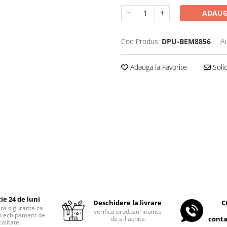
ADAUG
Cod Produs:
DPU-BEM8856
Ai
Adauga la Favorite
Soli
ie 24 de luni
C
Deschidere la livrare
era siguranta ca
verifica produsul inainte
 un echipament de
conta
de a-l achita
calitate