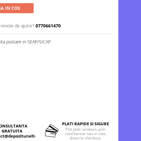
A IN COS
 nevoie de ajutor?
0770661470
cita postare in SEAP/SICAP
PLATI RAPIDE SI SIGURE
ONSULTANTA
Poti plati ramburs, prin
GRATUITA
card bancar sau in rate,
ct@depozitunelte.ro
direct la checkout.