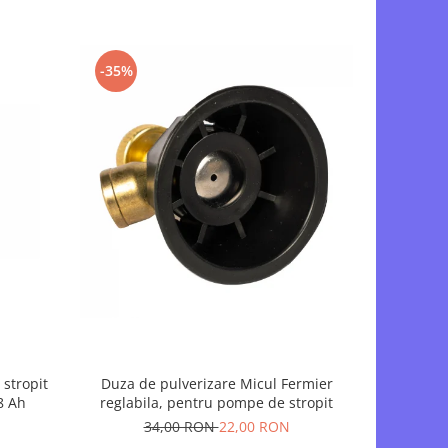
-35%
-19%
stropit
Duza de pulverizare Micul Fermier
Set Lance /
8 Ah
reglabila, pentru pompe de stropit
pentru st
Pandora 
34,00 RON
22,00 RON
5