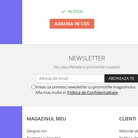
Motopompe
Accesorii pentru irigatii
IN STOC
Furtunuri
ADAUGA IN COS
Hidrofoare
Pompe de apa de suprafata
Pompe recirculare
Pompe submersibile
NEWSLETTER
Sisteme de irigat si stropit
Nu rata ofertele si promotiile noastre
Timp liber
Accesorii pentru ATV
Alte vehicule electrice
Vreau sa primesc newsletter cu promotiile magazinului.
Afla mai multe in
Politica de Confidentialitate
ATV-uri
Biciclete
Scuter
MAGAZINUL MEU
CLIENTI
Tocatoare resturi vegetale
Despicatoare de lemne
Despre noi
Metode de
Granulatoare de furaje
Termeni si Conditii
Politica d