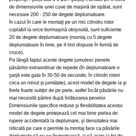
de dimensiunile unei cuve de maşină de spălat, sunt
Pompe de apa
necesare 200 - 250 de degete deplumatoare.
Motopompe
În cazul în care le montaţi pe un mic cilindru rotor
Accesorii pentru irigatii
cuplabil la orice bormaşină obişnuită, sunt suficiente
Furtunuri
20 de degete deplumatoare (montaj cu 5 degete
Hidrofoare
deplumatoare în linie, pe 4 linii dispuse în formă de
Pompe de apa de suprafata
cruce).
Pompe recirculare
Pe lângă faptul aceste degete jumulesc penele
Pompe submersibile
păsărilor extraordinar de repede (în deplumatoare o
Sisteme de irigat si stropit
şarjă este gata în 30-50 de secunde, în cilindri rotori
Timp liber
circa un minut şi jumătate), acest model de degete ia şi
firele foarte subţiri de pe piele, astfel încât păsările nu
Accesorii pentru ATV
mai necesită pârlire după înlăturarea penelor.
Alte vehicule electrice
Dimensiunile specifice reduse şi flexibilitatea acestui
ATV-uri
model de degete protejează cel mai bine pielea de
Biciclete
rupere accidentală la deplumare, şi densitatea mai
Scuter
ridicată pe care o permite la montaj face ca păsările
Tocatoare resturi vegetale
deplumate să nu se învineţească, ci să arate la fel de