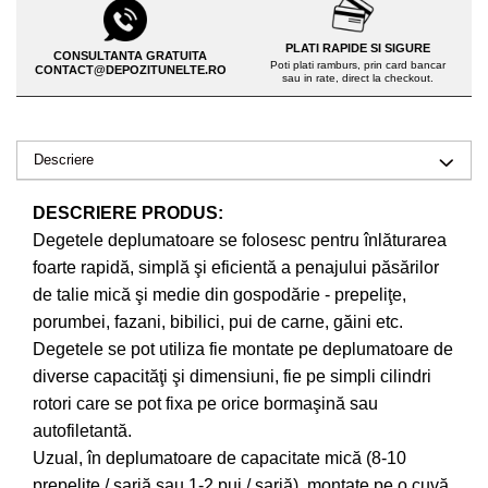
Drujbe pe benzina
Invertoare sudura - IGBT / MMA
Echipamente ferma
PLATI RAPIDE SI SIGURE
Aspiratoare
CONSULTANTA GRATUITA
Poti plati ramburs, prin card bancar
Freze pentru zapada
CONTACT@DEPOZITUNELTE.RO
sau in rate, direct la checkout.
Accesorii auto
Instalatii sanitare
Compresoare aer
Chiuvete
Echipamente industriale de
Descriere
Intretinere
brichetare / peletizare
Masini de maturat si accesorii
DESCRIERE PRODUS:
Echipamente pentru protectia
Degetele deplumatoare se folosesc pentru înlăturarea
Masini de tuns iarba
muncii
foarte rapidă, simplă şi eficientă a penajului păsărilor
Motocoase
Generatoare
de talie mică şi medie din gospodărie - prepeliţe,
Accesorii motocositoare
Pistoale de lipit
porumbei, fazani, bibilici, pui de carne, găini etc.
Accesorii pentru masini de tuns
Degetele se pot utiliza fie montate pe deplumatoare de
gazon
diverse capacităţi şi dimensiuni, fie pe simpli cilindri
Masini de tuns iarba/gazon
rotori care se pot fixa pe orice bormaşină sau
Tractorase pentru gazon
autofiletantă.
Mobilier pentru gradina
Uzual, în deplumatoare de capacitate mică (8-10
Mori de macinat cereale
prepeliţe / şarjă sau 1-2 pui / şarjă), montate pe o cuvă