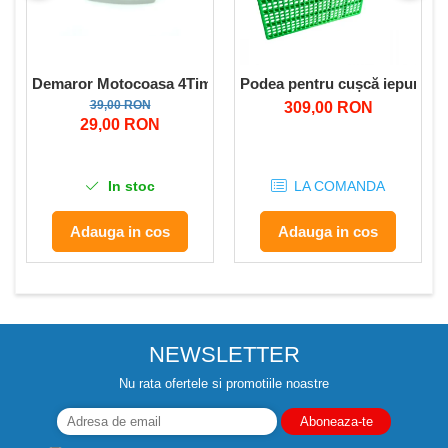
Demaror Motocoasa 4Timpi benzina Tip Procraft T5600
Podea pentru cușcă iepuri 59
39,00 RON
309,00 RON
29,00 RON
In stoc
LA COMANDA
Adauga in cos
Adauga in cos
NEWSLETTER
Nu rata ofertele si promotiile noastre