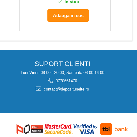
In stoc
Adauga in cos
SUPORT CLIENTI
Luni-Vineri 08:00 - 20:00; Sambata 08:00-14:00
0770661470
contact@depozitunelte.ro