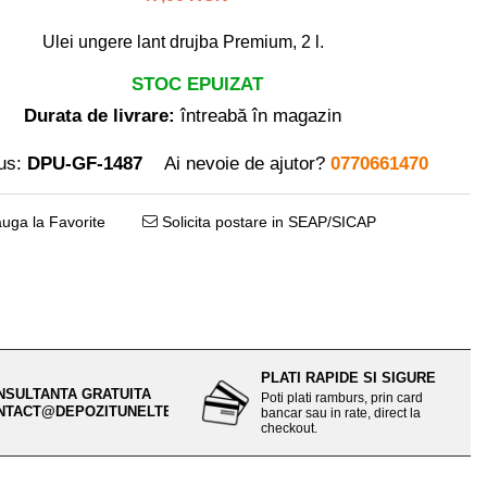
Ulei ungere lant drujba Premium, 2 l.
STOC EPUIZAT
Durata de livrare:
întreabă în magazin
us:
DPU-GF-1487
Ai nevoie de ajutor?
0770661470
uga la Favorite
Solicita postare in SEAP/SICAP
PLATI RAPIDE SI SIGURE
NSULTANTA GRATUITA
Poti plati ramburs, prin card
NTACT@DEPOZITUNELTE.RO
bancar sau in rate, direct la
checkout.