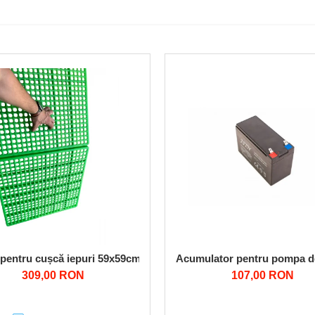
 T5600
pentru cușcă iepuri 59x59cm (set 10 buc)
Acumulator pentru pompa d
309,00 RON
107,00 RON