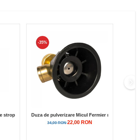
-35%
-19
e stropit MICUL FERMIER, GF-0656, 8 Ah
Duza de pulverizare Micul Fermier reglabila, pent
Set Lan
22,00 RON
34,00 RON