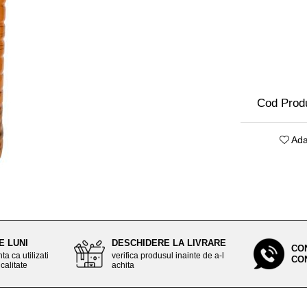
Cod Prod
Ada
E LUNI
DESCHIDERE LA LIVRARE
CO
ta ca utilizati
verifica produsul inainte de a-l
CO
calitate
achita