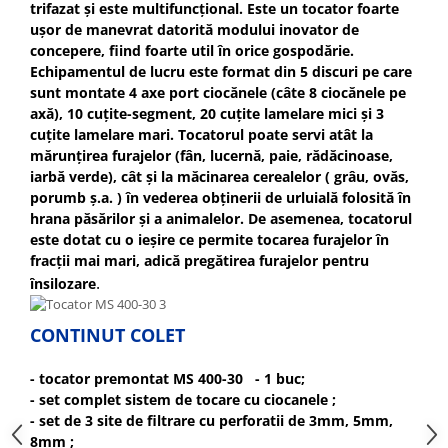
Echipamente ferma
trifazat și este multifuncțional. Este un tocator foarte
Invertoare sudura - IGBT / MMA
ușor de manevrat datorită modului inovator de
Freze pentru zapada
Aspiratoare
concepere, fiind foarte util în orice gospodărie.
Instalatii sanitare
Accesorii auto
Echipamentul de lucru este format din 5 discuri pe care
sunt montate 4 axe port ciocănele (câte 8 ciocănele pe
Chiuvete
Compresoare aer
axă), 10 cuțite-segment, 20 cuțite lamelare mici și 3
Intretinere
Echipamente industriale de
cuțite lamelare mari. Tocatorul poate servi atât la
brichetare / peletizare
Masini de maturat si accesorii
mărunțirea furajelor (fân, lucernă, paie, rădăcinoase,
iarbă verde), cât și la măcinarea cerealelor ( grâu, ovăs,
Echipamente pentru protectia
Masini de tuns iarba
porumb ș.a. ) în vederea obținerii de urluială folosită în
muncii
Motocoase
hrana păsărilor și a animalelor. De asemenea, tocatorul
Generatoare
este dotat cu o ieșire ce permite tocarea furajelor în
Accesorii motocositoare
fracții mai mari, adică pregătirea furajelor pentru
Pistoale de lipit
Accesorii pentru masini de tuns
.
însilozare
gazon
Masini de tuns iarba/gazon
CONTINUT COLET
Tractorase pentru gazon
Mobilier pentru gradina
- tocator premontat MS 400-30 - 1 buc;
Mori de macinat cereale
- set complet sistem de tocare cu ciocanele ;
- set de 3 site de filtrare cu perforatii de 3mm, 5mm,
Pompe de apa
8mm ;