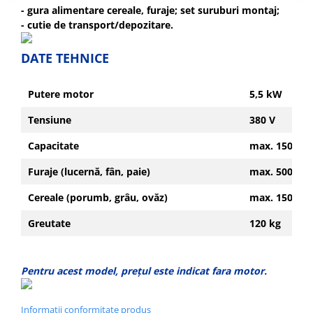
Motopompe
- gura alimentare cereale, furaje; set suruburi montaj;
- cutie de transport/depozitare.
Accesorii pentru irigatii
Furtunuri
DATE TEHNICE
Hidrofoare
Pompe de apa de suprafata
Putere motor
5,5 kW
Pompe recirculare
Pompe submersibile
Tensiune
380 V
Sisteme de irigat si stropit
Capacitate
max. 1500 kg
Timp liber
Furaje (lucernă, fân, paie)
max. 500 kg/
Accesorii pentru ATV
Alte vehicule electrice
Cereale (porumb, grâu, ovăz)
max. 1500 kg
ATV-uri
Greutate
120 kg
Biciclete
Scuter
Tocatoare resturi vegetale
Pentru acest model, prețul este indicat fara motor.
Despicatoare de lemne
Granulatoare de furaje
Informatii conformitate produs