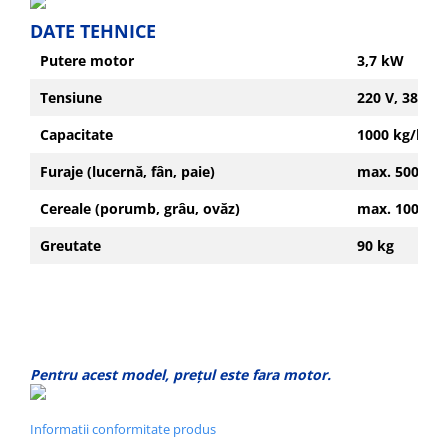
Tocatoare de furaje
DATE TEHNICE
Putere motor
3,7 kW
Tensiune
220 V, 380 V
Capacitate
1000 kg/h
Furaje (lucernă, fân, paie)
max. 500 kg/
Cereale (porumb, grâu, ovăz)
max. 1000 kg
Greutate
90 kg
Pentru acest model, prețul este fara motor.
Informatii conformitate produs