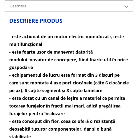
Echipamente ferma
Invertoare sudura - IGBT / MMA
Descriere
Freze pentru zapada
Aspiratoare
DESCRIERE PRODUS
Instalatii sanitare
Accesorii auto
Chiuvete
Compresoare aer
- este acționat de un motor electric monofozat și este
Intretinere
Echipamente industriale de
multifuncțional
brichetare / peletizare
Masini de maturat si accesorii
- este foarte ușor de manevrat datorită
Echipamente pentru protectia
Masini de tuns iarba
modului inovator de concepere, fiind foarte util în orice
muncii
Motocoase
gospodărie
Generatoare
Accesorii motocositoare
- echipamentul de lucru este format din
3 discuri
pe
Pistoale de lipit
Accesorii pentru masini de tuns
care sunt montate 4 axe port ciocănele (câte 6 ciocănele
gazon
pe ax), 6 cuțite-segment și 3 cuțite lamelare
Masini de tuns iarba/gazon
- este dotat cu un canal de ieșire a materiei ce permite
Tractorase pentru gazon
tocarea furajelor în fracții mai mari, adică pregătirea
Mobilier pentru gradina
furajelor pentru însilozare
- este conceput din fier, ceea ce oferă o rezistență
Mori de macinat cereale
deosebită tuturor componentelor, dar și o bună
Pompe de apa
stabilitate