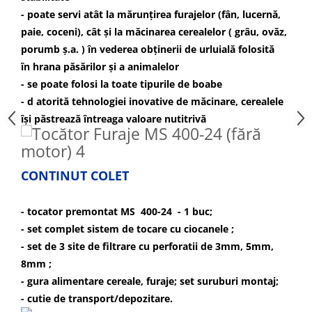
Motopompe
- poate servi atât la mărunțirea furajelor (fân, lucernă,
Accesorii pentru irigatii
paie, coceni), cât și la măcinarea cerealelor ( grâu, ovăz,
Furtunuri
porumb ș.a. ) în vederea obținerii de urluială folosită
Hidrofoare
în hrana păsărilor și a animalelor
Pompe de apa de suprafata
- se poate folosi la toate tipurile de boabe
Pompe recirculare
- d atorită tehnologiei inovative de măcinare, cerealele
Pompe submersibile
își păstrează întreaga valoare nutitrivă
Sisteme de irigat si stropit
Timp liber
CONTINUT COLET
Accesorii pentru ATV
Alte vehicule electrice
- tocator premontat MS 400-24 - 1 buc;
ATV-uri
- set complet sistem de tocare cu ciocanele ;
Biciclete
- set de 3 site de filtrare cu perforatii de 3mm, 5mm,
Scuter
8mm ;
Tocatoare resturi vegetale
- gura alimentare cereale, furaje; set suruburi montaj;
Despicatoare de lemne
- cutie de transport/depozitare.
Granulatoare de furaje