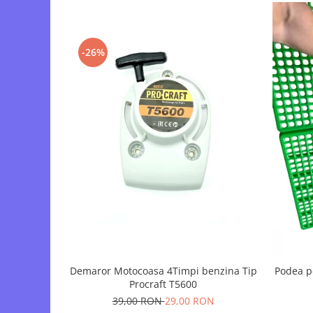
Tocatoare de furaje
-26%
Demaror Motocoasa 4Timpi benzina Tip
Podea p
Procraft T5600
39,00 RON
29,00 RON