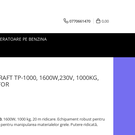
0770661470
0,00
ERATOARE PE BENZINA
CRAFT TP-1000, 1600W,230V, 1000KG,
TOR
0
, 1600W, 1000 kg, 20 m ridicare. Echipament robust pentru
eal pentru manipularea materialelor grele. Putere ridicată,