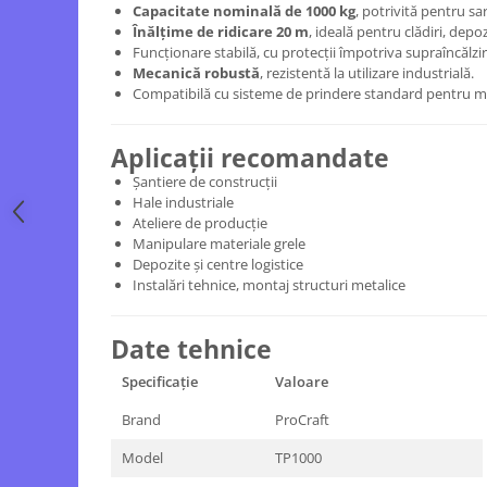
Echipamente ferma
Invertoare sudura - IGBT / MMA
Capacitate nominală de 1000 kg
, potrivită pentru sar
Înălțime de ridicare 20 m
, ideală pentru clădiri, depozi
Freze pentru zapada
Aspiratoare
Funcționare stabilă, cu protecții împotriva supraîncălzirii
Instalatii sanitare
Accesorii auto
Mecanică robustă
, rezistentă la utilizare industrială.
Compatibilă cu sisteme de prindere standard pentru m
Chiuvete
Compresoare aer
Intretinere
Echipamente industriale de
Aplicații recomandate
brichetare / peletizare
Masini de maturat si accesorii
Șantiere de construcții
Echipamente pentru protectia
Masini de tuns iarba
Hale industriale
muncii
Ateliere de producție
Motocoase
Manipulare materiale grele
Generatoare
Accesorii motocositoare
Depozite și centre logistice
Pistoale de lipit
Instalări tehnice, montaj structuri metalice
Accesorii pentru masini de tuns
gazon
Masini de tuns iarba/gazon
Date tehnice
Tractorase pentru gazon
Specificație
Valoare
Mobilier pentru gradina
Brand
ProCraft
Mori de macinat cereale
Model
TP1000
Pompe de apa