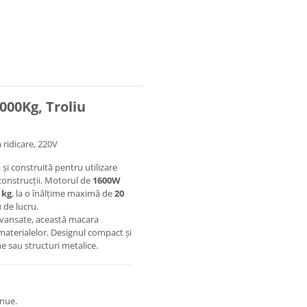
000Kg, Troliu
ridicare, 220V
 și construită pentru utilizare
e construcții. Motorul de
1600W
 kg
, la o înălțime maximă de
20
 de lucru.
 avansate, această macara
 materialelor. Designul compact și
e sau structuri metalice.
inue.