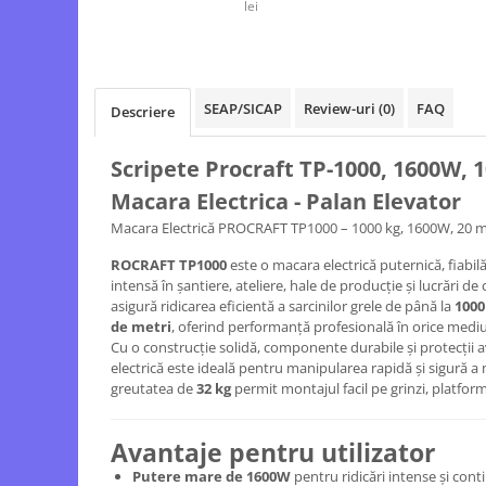
Echipamente electrice
lei
Semanatori
Aeroterme industriale
Sere
Aparate de aer conditionat
Aparat spalat cu presiune
Bormasini cu coloana
Batoze porumb
SEAP/SICAP
Review-uri
(0)
FAQ
Descriere
Masini de cusut saci
Bricolaj
Masini de frezat
Scripete Procraft TP-1000, 1600W, 1
Casa si Gradina
Suflanta pentru frunze
Macara Electrica - Palan Elevator
Curatare pavaj
Scule de mana
Macara Electrică PROCRAFT TP1000 – 1000 kg, 1600W, 20 m 
Echipamente pentru atelier
Capsatoare electrice
Grill-uri si gratare
ROCRAFT TP1000
este o macara electrică puternică, fiabilă
Diverse scule de mana
intensă în șantiere, ateliere, hale de producție și lucrări d
Lopeti pentru zapada
Scripeti si macarale
asigură ridicarea eficientă a sarcinilor grele de până la
1000
Unelte pentru gradina
Scule multifuncționale
de metri
, oferind performanță profesională în orice mediu
Drujbe
Cu o construcție solidă, componente durabile și protecții
Telemetre Digitale
electrică este ideală pentru manipularea rapidă și sigură a
Accesorii drujbe
Topoare
greutatea de
32 kg
permit montajul facil pe grinzi, platform
Drujbe cu acumulator
Aparate de sudura
Drujbe electrice
Accesorii aparate sudura
Avantaje pentru utilizator
Drujbe pe benzina
Aparate de sudura cu plasma
Putere mare de 1600W
pentru ridicări intense și cont