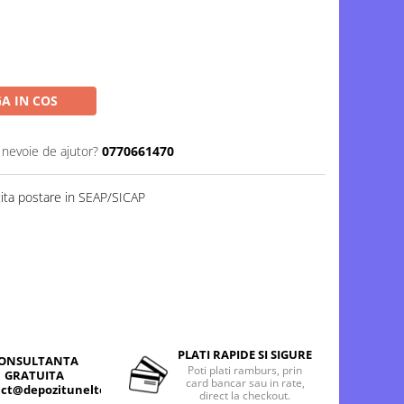
A IN COS
 nevoie de ajutor?
0770661470
cita postare in SEAP/SICAP
PLATI RAPIDE SI SIGURE
ONSULTANTA
Poti plati ramburs, prin
GRATUITA
card bancar sau in rate,
ct@depozitunelte.ro
direct la checkout.