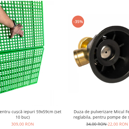
-35%
entru cușcă iepuri 59x59cm (set
Duza de pulverizare Micul F
10 buc)
reglabila, pentru pompe de s
309,00 RON
34,00 RON
22,00 RON