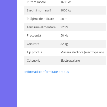
Putere motor
1600 W
Motopompe
Accesorii pentru irigatii
Sarcină nominală
1000 kg
Furtunuri
Înălțime de ridicare
20 m
Hidrofoare
Tensiune alimentare
220 V
Pompe de apa de suprafata
Pompe recirculare
Frecvență
50 Hz
Pompe submersibile
Greutate
32 kg
Sisteme de irigat si stropit
Tip produs
Macara electrică (electropalan)
Timp liber
Categorie
Electropalane
Accesorii pentru ATV
Alte vehicule electrice
Informatii conformitate produs
ATV-uri
Biciclete
Scuter
Tocatoare resturi vegetale
Despicatoare de lemne
Granulatoare de furaje