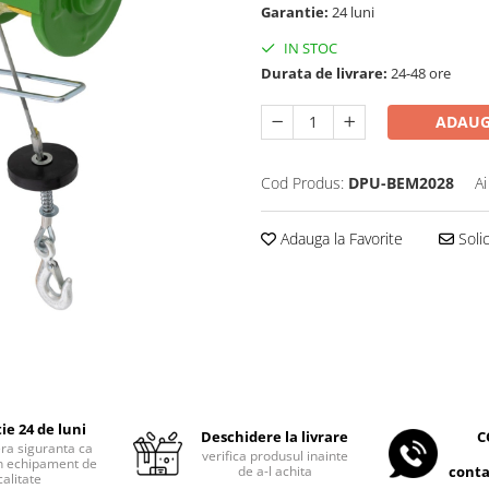
Garantie:
24 luni
IN STOC
Durata de livrare:
24-48 ore
ADAUG
Cod Produs:
DPU-BEM2028
Ai
Adauga la Favorite
Soli
ie 24 de luni
C
Deschidere la livrare
era siguranta ca
verifica produsul inainte
 un echipament de
conta
de a-l achita
calitate