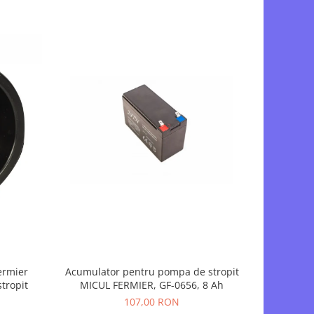
ermier
Acumulator pentru pompa de stropit
Pachet C
tropit
MICUL FERMIER, GF-0656, 8 Ah
acumulato
litri) + A
107,00 RON
stro