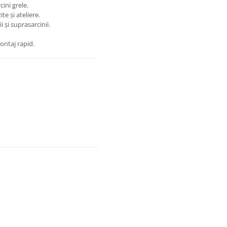
cini grele.
te și ateliere.
 și suprasarcinii.
ontaj rapid.