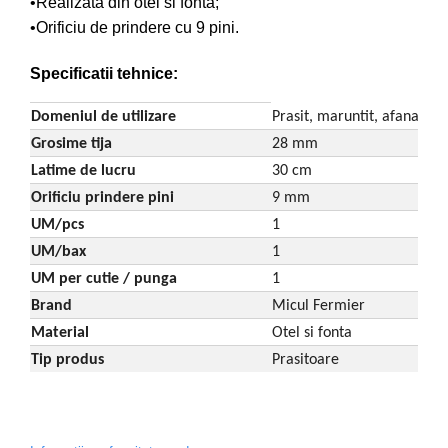
•Realizata din otel si fonta;
Despicatoare de lemne
•Orificiu de prindere cu 9 pini.
Granulatoare de furaje
Tocatoare de furaje
Specificatii tehnice:
Domeniul de utilizare
Prasit, maruntit, afanat, ni
Grosime tija
28 mm
Latime de lucru
30 cm
Orificiu prindere pini
9 mm
UM/pcs
1
UM/bax
1
UM per cutie / punga
1
Brand
Micul Fermier
Material
Otel si fonta
Tip produs
Prasitoare