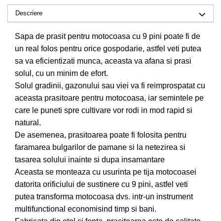
Drujbe pe benzina
Invertoare sudura - IGBT / MMA
Descriere
Echipamente ferma
Aspiratoare
Freze pentru zapada
Sapa de prasit pentru motocoasa cu 9 pini poate fi de
Accesorii auto
un real folos pentru orice gospodarie, astfel veti putea
Instalatii sanitare
Compresoare aer
sa va eficientizati munca, aceasta va afana si prasi
Chiuvete
Echipamente industriale de
solul, cu un minim de efort.
Intretinere
brichetare / peletizare
Solul gradinii, gazonului sau viei va fi reimprospatat cu
Masini de maturat si accesorii
aceasta prasitoare pentru motocoasa, iar semintele pe
Echipamente pentru protectia
care le puneti spre cultivare vor rodi in mod rapid si
Masini de tuns iarba
muncii
natural.
Motocoase
Generatoare
De asemenea, prasitoarea poate fi folosita pentru
Accesorii motocositoare
Pistoale de lipit
faramarea bulgarilor de pamane si la netezirea si
Accesorii pentru masini de tuns
tasarea solului inainte si dupa insamantare
gazon
Aceasta se monteaza cu usurinta pe tija motocoasei
Masini de tuns iarba/gazon
datorita orificiului de sustinere cu 9 pini, astfel veti
Tractorase pentru gazon
putea transforma motocoasa dvs. intr-un instrument
Mobilier pentru gradina
multifunctional economisind timp si bani.
Mori de macinat cereale