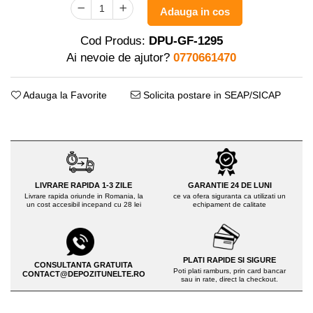
Distribuitoare sare sau seminte
Echipamente electrice
Adauga in cos
Semanatori
Aeroterme industriale
Sere
Cod Produs:
DPU-GF-1295
Aparate de aer conditionat
Ai nevoie de ajutor?
0770661470
Aparat spalat cu presiune
Bormasini cu coloana
Batoze porumb
Masini de cusut saci
Adauga la Favorite
Solicita postare in SEAP/SICAP
Masini de frezat
Bricolaj
Suflanta pentru frunze
Casa si Gradina
Scule de mana
Curatare pavaj
Capsatoare electrice
Echipamente pentru atelier
Diverse scule de mana
Grill-uri si gratare
LIVRARE RAPIDA 1-3 ZILE
GARANTIE 24 DE LUNI
Scripeti si macarale
Livrare rapida oriunde in Romania, la
ce va ofera siguranta ca utilizati un
Lopeti pentru zapada
un cost accesibil incepand cu 28 lei
echipament de calitate
Scule multifuncționale
Unelte pentru gradina
Telemetre Digitale
Drujbe
Topoare
PLATI RAPIDE SI SIGURE
Accesorii drujbe
CONSULTANTA GRATUITA
Aparate de sudura
Poti plati ramburs, prin card bancar
CONTACT@DEPOZITUNELTE.RO
sau in rate, direct la checkout.
Drujbe cu acumulator
Accesorii aparate sudura
Drujbe electrice
Aparate de sudura cu plasma