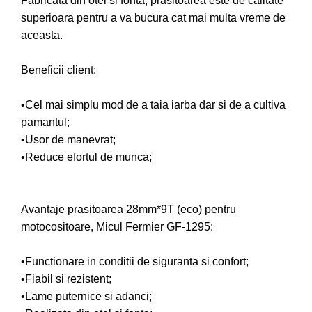
Fabricata din otel si fonta, prasitoarea este de calitate
Pompe de apa
superioara pentru a va bucura cat mai multa vreme de
aceasta.
Motopompe
Accesorii pentru irigatii
Beneficii client:
Furtunuri
Hidrofoare
•Cel mai simplu mod de a taia iarba dar si de a cultiva
Pompe de apa de suprafata
pamantul;
Pompe recirculare
•Usor de manevrat;
Pompe submersibile
•Reduce efortul de munca;
Sisteme de irigat si stropit
Timp liber
Avantaje prasitoarea 28mm*9T (eco) pentru
Accesorii pentru ATV
motocositoare, Micul Fermier GF-1295:
Alte vehicule electrice
ATV-uri
•Functionare in conditii de siguranta si confort;
Biciclete
•Fiabil si rezistent;
Scuter
•Lame puternice si adanci;
Tocatoare resturi vegetale