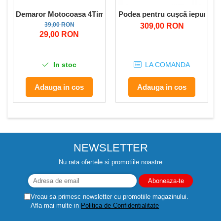
Demaror Motocoasa 4Timpi benzina Tip Procraft T5600
Podea pentru cușcă iepuri 59
39,00 RON
309,00 RON
29,00 RON
In stoc
LA COMANDA
Adauga in cos
Adauga in cos
NEWSLETTER
Nu rata ofertele si promotiile noastre
Vreau sa primesc newsletter cu promotiile magazinului.
Afla mai multe in
Politica de Confidentialitate