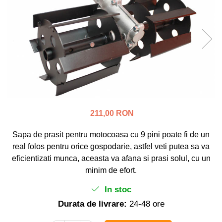
Polizoare unghiulare (flex-uri)
Masini de tuns animale
Ciocane Rotopercutoare
Alte produse si accesorii
Pistoale de vopsit
Organizare si depozitare
Fierastraie electrice
Piese de schimb
Motoburghie
Scari, transport si ridicat
Acumulatori
Motoare electrice
Detector metale
Motoare benzina
Fierastraie circulare
Incarcatoare pentru acumulatori
Motoare diesel
211,00 RON
Masini de slefuit
Atomizoare
Sapa de prasit pentru motocoasa cu 9 pini poate fi de un
Multifunctionale
Pompe de stropit electrice
real folos pentru orice gospodarie, astfel veti putea sa va
Pistoale cu aer cald
Pompe de stropit manuale
eficientizati munca, aceasta va afana si prasi solul, cu un
Pistoale de lipit
Accesorii pompe de stropit
minim de efort.
Polizoare electrice
Sere si solarii
Rindele electrice
In stoc
Plase umbrire
Role si prelungitoare
Durata de livrare:
24-48 ore
Plantator rasaduri
Trimmer electric