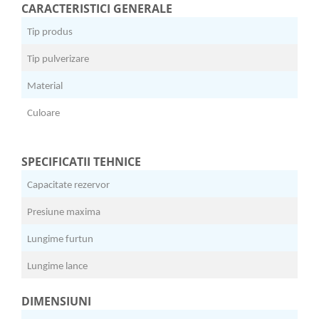
CARACTERISTICI GENERALE
Tocatoare de furaje
Tip produs
P
Tip pulverizare
J
Material
P
Culoare
R
SPECIFICATII TEHNICE
Capacitate rezervor
1
Presiune maxima
3
Lungime furtun
1
Lungime lance
8
DIMENSIUNI