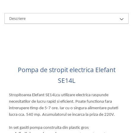
Echipamente ferma
Invertoare sudura - IGBT / MMA
Freze pentru zapada
Aspiratoare
Descriere
Instalatii sanitare
Accesorii auto
Chiuvete
Compresoare aer
Intretinere
Echipamente industriale de
brichetare / peletizare
Masini de maturat si accesorii
Echipamente pentru protectia
Masini de tuns iarba
muncii
Motocoase
Pompa de stropit electrica Elefant
Generatoare
Accesorii motocositoare
Pistoale de lipit
SE14L
Accesorii pentru masini de tuns
gazon
Masini de tuns iarba/gazon
Stropitoarea Elefant SE14Lcu utilizare electrica raspunde
Tractorase pentru gazon
necesitatilor de lucru rapid si eficient. Poate functiona fara
Mobilier pentru gradina
intrerupere timp de 5-7 ore. Iar cu o singura alimentare puteti
lucra cca. 540 mp. Acumulatorul se incarca la priza de 220V.
Mori de macinat cereale
Pompe de apa
In set gasiti pompa construita din plastic gros