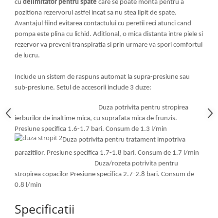
cu
delimitator pentru spate
care se poate monta pentru a
Motopompe
pozitiona rezervorul astfel incat sa nu stea lipit de spate.
Accesorii pentru irigatii
Avantajul fiind evitarea contactului cu peretii reci atunci cand
Furtunuri
pompa este plina cu lichid. Aditional, o mica distanta intre piele si
Hidrofoare
rezervor va preveni transpiratia si prin urmare va spori comfortul
Pompe de apa de suprafata
de lucru.
Pompe recirculare
Include un sistem de raspuns automat la supra-presiune sau
Pompe submersibile
sub-presiune. Setul de accesorii include 3 duze:
Sisteme de irigat si stropit
Timp liber
Duza potrivita pentru stropirea
ierburilor de inaltime mica, cu suprafata mica de frunzis.
Accesorii pentru ATV
Presiune specifica 1.6-1.7 bari. Consum de 1.3 l/min
Alte vehicule electrice
Duza potrivita pentru tratament impotriva
ATV-uri
parazitilor. Presiune specifica 1.7-1.8 bari. Consum de 1.7 l/min
Biciclete
Duza/rozeta potrivita pentru
Scuter
stropirea copacilor Presiune specifica 2.7-2.8 bari. Consum de
0.8 l/min
Tocatoare resturi vegetale
Despicatoare de lemne
Specificatii
Granulatoare de furaje