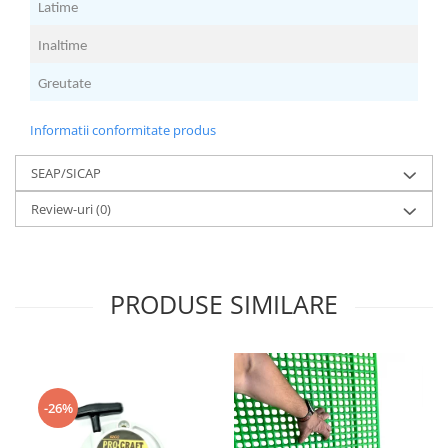
Latime
4
Inaltime
6
Greutate
3
Informatii conformitate produs
SEAP/SICAP
Review-uri
(0)
PRODUSE SIMILARE
-26%