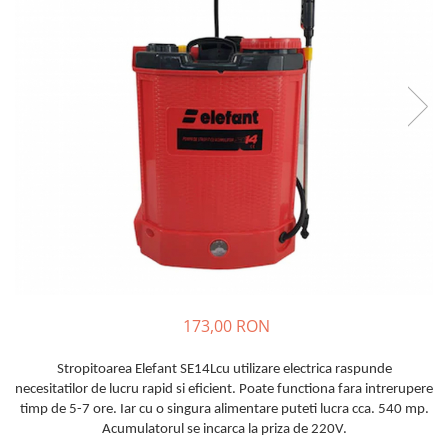
Polizoare unghiulare (flex-uri)
Masini de tuns animale
Ciocane Rotopercutoare
Alte produse si accesorii
Pistoale de vopsit
Organizare si depozitare
Fierastraie electrice
Piese de schimb
Motoburghie
Scari, transport si ridicat
Acumulatori
Motoare electrice
Detector metale
Motoare benzina
Fierastraie circulare
Motoare diesel
Incarcatoare pentru acumulatori
Atomizoare
Masini de slefuit
Multifunctionale
Pompe de stropit electrice
Pistoale cu aer cald
Pompe de stropit manuale
Pistoale de lipit
Accesorii pompe de stropit
173,00 RON
Polizoare electrice
Sere si solarii
Rindele electrice
Stropitoarea Elefant SE14Lcu utilizare electrica raspunde
Plase umbrire
necesitatilor de lucru rapid si eficient. Poate functiona fara intrerupere
Role si prelungitoare
Plantator rasaduri
timp de 5-7 ore. Iar cu o singura alimentare puteti lucra cca. 540 mp.
Trimmer electric
Acumulatorul se incarca la priza de 220V.
Distribuitoare sare sau seminte