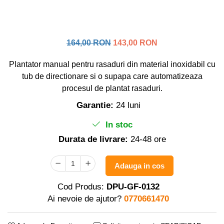
Distribuitoare sare sau seminte
Echipamente electrice
Semanatori
Aeroterme industriale
Sere
Aparate de aer conditionat
Aparat spalat cu presiune
164,00 RON
143,00 RON
Bormasini cu coloana
Batoze porumb
Masini de cusut saci
Plantator manual pentru rasaduri din material inoxidabil cu
Masini de frezat
Bricolaj
tub de directionare si o supapa care automatizeaza
Suflanta pentru frunze
procesul de plantat rasaduri.
Casa si Gradina
Scule de mana
Garantie:
24 luni
Curatare pavaj
Capsatoare electrice
Echipamente pentru atelier
In stoc
Diverse scule de mana
Grill-uri si gratare
Durata de livrare:
24-48 ore
Scripeti si macarale
Lopeti pentru zapada
Scule multifuncționale
Unelte pentru gradina
Adauga in cos
Telemetre Digitale
Drujbe
Topoare
Cod Produs:
DPU-GF-0132
Accesorii drujbe
Aparate de sudura
Ai nevoie de ajutor?
0770661470
Drujbe cu acumulator
Accesorii aparate sudura
Drujbe electrice
Aparate de sudura cu plasma