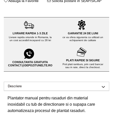
Adauga la Favorite
Solicita postare in SEAP/SICAP
Drujbe pe benzina
Invertoare sudura - IGBT / MMA
Echipamente ferma
Aspiratoare
Freze pentru zapada
Accesorii auto
Instalatii sanitare
Compresoare aer
Chiuvete
LIVRARE RAPIDA 1-3 ZILE
GARANTIE 24 DE LUNI
Echipamente industriale de
Livrare rapida oriunde in Romania, la
ce va ofera siguranta ca utilizati un
Intretinere
un cost accesibil incepand cu 28 lei
echipament de calitate
brichetare / peletizare
Masini de maturat si accesorii
Echipamente pentru protectia
Masini de tuns iarba
muncii
PLATI RAPIDE SI SIGURE
CONSULTANTA GRATUITA
Motocoase
Generatoare
Poti plati ramburs, prin card bancar
CONTACT@DEPOZITUNELTE.RO
sau in rate, direct la checkout.
Accesorii motocositoare
Pistoale de lipit
Accesorii pentru masini de tuns
gazon
Descriere
Masini de tuns iarba/gazon
Tractorase pentru gazon
Plantator manual pentru rasaduri din material
Mobilier pentru gradina
inoxidabil cu tub de directionare si o supapa care
automatizeaza procesul de plantat rasaduri.
Mori de macinat cereale