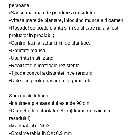
persoana;
Despicatoare de lemne
•Sanse mai mari de prindere a rasadului;
Granulatoare de furaje
•Viteza mare de plantare, inlocuind munca a 4 oameni;
Tocatoare de furaje
•Rasadul se poate planta si in solul care nu a a fost
prelucrat in prealabil;
•Control facil al adancimii de plantare;
•Greutate redusa;
•Usurinta in utilizare;
•Realizat din materiale rezistente;
•Tija de control a distantei intre randuri;
•Utilizabil pentru: rasaduri, legume, etc.
Specificatii tehnice:
•Inaltimea plantatorului este de 90 cm
•Diametru tub plantator: 8 cm(diametru maxim al
rasadului)
•Material tub: INOX
•Grosime tabla INOX: 0.9 mm