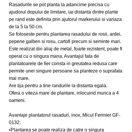
Rasadurile se pot planta la adancime precisa cu
Pompe de apa
ajudorul dopului de limitare, iar distanta dintre plante
Motopompe
pe rand este definita prin ajutorul markerului si variaza
Accesorii pentru irigatii
de la 5 la 50 cm.
Furtunuri
Se foloseste pentru plantarea rasadului de rosii, ardei,
Hidrofoare
pepene galben si rosu, cartofi precum si seminte mari.
Pompe de apa de suprafata
Este realizat din aliaj de metal, foarte rezistent, poate fi
Pompe recirculare
operat cu o singura mana. Avantajul fata de
Pompe submersibile
plantatoarele de fier consta in greutatea redusa care
Sisteme de irigat si stropit
permite unei singure persoane sa planteze o suprafata
mai mare.
Timp liber
Are tija pentru a tine randurile la distanta egala.
Accesorii pentru ATV
Ofera o viteza mare de plantare, inlocuind munca a 4
Alte vehicule electrice
oameni.
ATV-uri
Biciclete
Avantaje plantatorul rasaduri, inox, Micul Fermier GF-
Scuter
0132:
Tocatoare resturi vegetale
•Plantarea se poate realiza de catre o singura