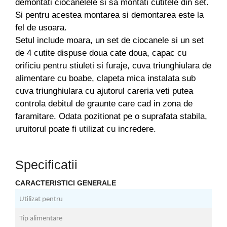
demontati ciocanelele si sa montati cutitele din set.
Despicatoare de lemne
Si pentru acestea montarea si demontarea este la
Granulatoare de furaje
fel de usoara.
Tocatoare de furaje
Setul include moara, un set de ciocanele si un set
de 4 cutite dispuse doua cate doua, capac cu
orificiu pentru stiuleti si furaje, cuva triunghiulara de
alimentare cu boabe, clapeta mica instalata sub
cuva triunghiulara cu ajutorul careria veti putea
controla debitul de graunte care cad in zona de
faramitare. Odata pozitionat pe o suprafata stabila,
uruitorul poate fi utilizat cu incredere.
Specificatii
CARACTERISTICI GENERALE
Utilizat pentru
C
Tip alimentare
E