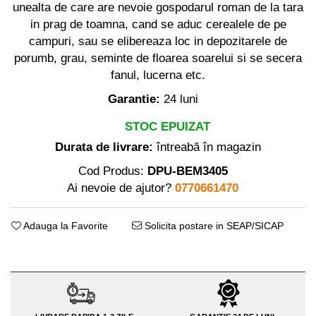
Distribuitoare sare sau seminte
Echipamente electrice
unealta de care are nevoie gospodarul roman de la tara
Semanatori
in prag de toamna, cand se aduc cerealele de pe
Aeroterme industriale
Sere
campuri, sau se elibereaza loc in depozitarele de
Aparate de aer conditionat
Aparat spalat cu presiune
porumb, grau, seminte de floarea soarelui si se secera
Bormasini cu coloana
fanul, lucerna etc.
Batoze porumb
Masini de cusut saci
Garantie:
24 luni
Masini de frezat
Bricolaj
Suflanta pentru frunze
STOC EPUIZAT
Casa si Gradina
Scule de mana
Durata de livrare:
întreabă în magazin
Curatare pavaj
Capsatoare electrice
Echipamente pentru atelier
Cod Produs:
DPU-BEM3405
Diverse scule de mana
Grill-uri si gratare
Ai nevoie de ajutor?
0770661470
Scripeti si macarale
Lopeti pentru zapada
Scule multifuncționale
Unelte pentru gradina
Adauga la Favorite
Solicita postare in SEAP/SICAP
Telemetre Digitale
Drujbe
Topoare
Accesorii drujbe
Aparate de sudura
Drujbe cu acumulator
Accesorii aparate sudura
Drujbe electrice
Aparate de sudura cu plasma