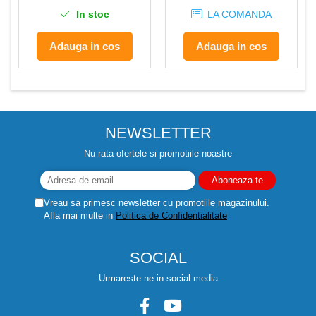
In stoc
LA COMANDA
Adauga in cos
Adauga in cos
NEWSLETTER
Nu rata ofertele si promotiile noastre
Vreau sa primesc newsletter cu promotiile magazinului.
Afla mai multe in
Politica de Confidentialitate
SOCIAL
Urmareste-ne in social media