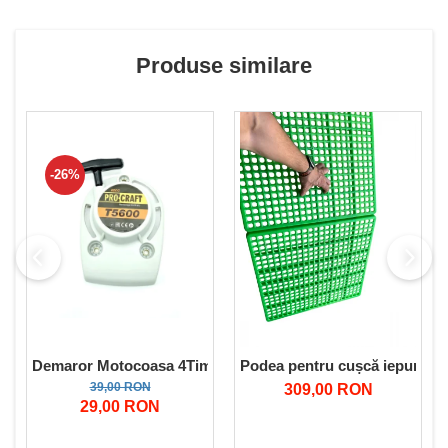
Produse similare
-26%
Demaror Motocoasa 4Timpi benzina Tip Procraft T5600
Podea pentru cușcă iepuri 59
39,00 RON
309,00 RON
29,00 RON