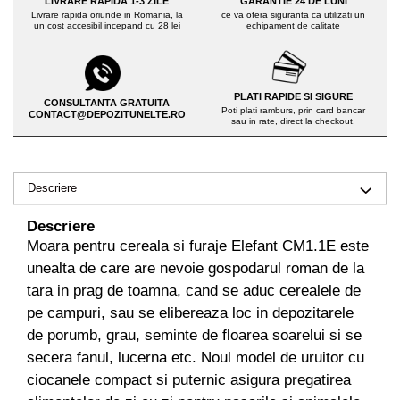
LIVRARE RAPIDA 1-3 ZILE
GARANTIE 24 DE LUNI
Drujbe pe benzina
Livrare rapida oriunde in Romania, la
ce va ofera siguranta ca utilizati un
Invertoare sudura - IGBT / MMA
un cost accesibil incepand cu 28 lei
echipament de calitate
Echipamente ferma
Aspiratoare
Freze pentru zapada
Accesorii auto
Instalatii sanitare
PLATI RAPIDE SI SIGURE
Compresoare aer
CONSULTANTA GRATUITA
Poti plati ramburs, prin card bancar
CONTACT@DEPOZITUNELTE.RO
Chiuvete
sau in rate, direct la checkout.
Echipamente industriale de
Intretinere
brichetare / peletizare
Masini de maturat si accesorii
Echipamente pentru protectia
Descriere
Masini de tuns iarba
muncii
Descriere
Motocoase
Generatoare
Moara pentru cereala si furaje Elefant CM1.1E este
Accesorii motocositoare
Pistoale de lipit
unealta de care are nevoie gospodarul roman de la
Accesorii pentru masini de tuns
tara in prag de toamna, cand se aduc cerealele de
gazon
pe campuri, sau se elibereaza loc in depozitarele
Masini de tuns iarba/gazon
de porumb, grau, seminte de floarea soarelui si se
Tractorase pentru gazon
secera fanul, lucerna etc. Noul model de uruitor cu
Mobilier pentru gradina
ciocanele compact si puternic asigura pregatirea
Mori de macinat cereale