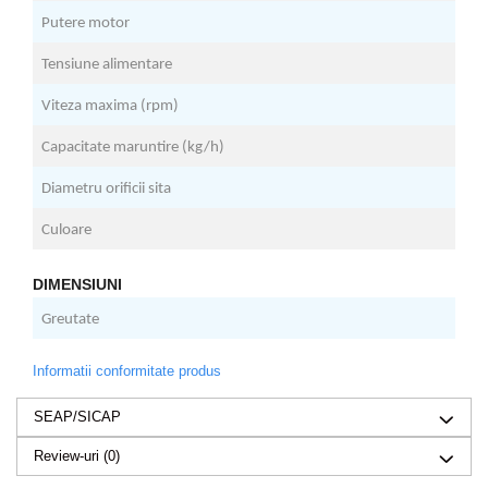
Putere motor
2
Tensiune alimentare
2
Viteza maxima (rpm)
3
Capacitate maruntire (kg/h)
2
Diametru orificii sita
5
Culoare
A
DIMENSIUNI
Greutate
2
Informatii conformitate produs
SEAP/SICAP
Review-uri
(0)