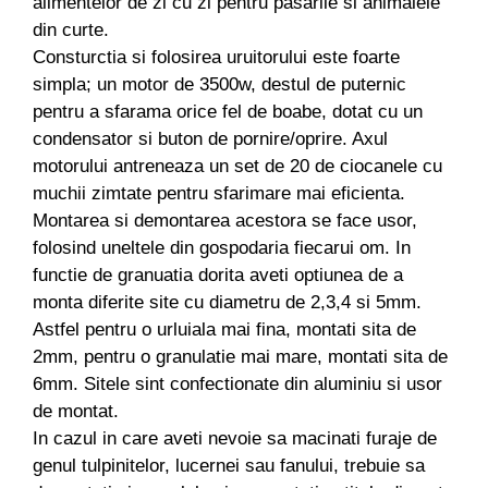
alimentelor de zi cu zi pentru pasarile si animalele
Pompe de apa
din curte.
Consturctia si folosirea uruitorului este foarte
Motopompe
simpla; un motor de 3500w, destul de puternic
Accesorii pentru irigatii
pentru a sfarama orice fel de boabe, dotat cu un
Furtunuri
condensator si buton de pornire/oprire. Axul
Hidrofoare
motorului antreneaza un set de 20 de ciocanele cu
Pompe de apa de suprafata
muchii zimtate pentru sfarimare mai eficienta.
Pompe recirculare
Montarea si demontarea acestora se face usor,
Pompe submersibile
folosind uneltele din gospodaria fiecarui om. In
Sisteme de irigat si stropit
functie de granuatia dorita aveti optiunea de a
Timp liber
monta diferite site cu diametru de 2,3,4 si 5mm.
Astfel pentru o urluiala mai fina, montati sita de
Accesorii pentru ATV
2mm, pentru o granulatie mai mare, montati sita de
Alte vehicule electrice
6mm. Sitele sint confectionate din aluminiu si usor
ATV-uri
de montat.
Biciclete
In cazul in care aveti nevoie sa macinati furaje de
Scuter
genul tulpinitelor, lucernei sau fanului, trebuie sa
Tocatoare resturi vegetale