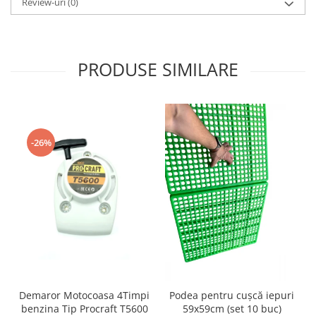
Review-uri
(0)
Motopompe
Accesorii pentru irigatii
Furtunuri
Hidrofoare
PRODUSE SIMILARE
Pompe de apa de suprafata
Pompe recirculare
Pompe submersibile
Sisteme de irigat si stropit
-26%
Timp liber
Accesorii pentru ATV
Alte vehicule electrice
ATV-uri
Biciclete
Scuter
Tocatoare resturi vegetale
Despicatoare de lemne
Demaror Motocoasa 4Timpi
Podea pentru cușcă iepuri
benzina Tip Procraft T5600
59x59cm (set 10 buc)
Granulatoare de furaje