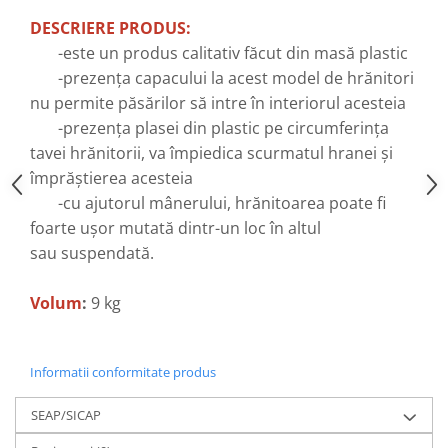
Echipamente ferma
Invertoare sudura - IGBT / MMA
DESCRIERE PRODUS:
Freze pentru zapada
Aspiratoare
-este un produs calitativ făcut din masă plastic
Instalatii sanitare
Accesorii auto
-prezența capacului la acest model de hrănitori
Chiuvete
Compresoare aer
nu permite păsărilor să intre în interiorul acesteia
Intretinere
-prezența plasei din plastic pe circumferința
Echipamente industriale de
brichetare / peletizare
tavei hrănitorii, va împiedica scurmatul hranei și
Masini de maturat si accesorii
împrăștierea acesteia
Echipamente pentru protectia
Masini de tuns iarba
muncii
-cu ajutorul mânerului, hrănitoarea poate fi
Motocoase
foarte ușor mutată dintr-un loc în altul
Generatoare
Accesorii motocositoare
sau suspendată.
Pistoale de lipit
Accesorii pentru masini de tuns
gazon
Volum
:
9 kg
Masini de tuns iarba/gazon
Tractorase pentru gazon
Mobilier pentru gradina
Informatii conformitate produs
Mori de macinat cereale
SEAP/SICAP
Pompe de apa