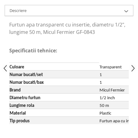
Echipamente ferma
Invertoare sudura - IGBT / MMA
Freze pentru zapada
Descriere
Aspiratoare
Instalatii sanitare
Accesorii auto
Furtun apa transparent cu insertie, diametru 1/2",
Chiuvete
Compresoare aer
lungime 50 m, Micul Fermier GF-0843
Intretinere
Echipamente industriale de
brichetare / peletizare
Masini de maturat si accesorii
Specificatii tehnice:
Echipamente pentru protectia
Masini de tuns iarba
muncii
Motocoase
Culoare
Transparent
Generatoare
Accesorii motocositoare
Numar bucati/set
1
Pistoale de lipit
Accesorii pentru masini de tuns
Numar bucati/bax
1
gazon
Brand
Micul Fermier
Masini de tuns iarba/gazon
Diametru furtun
1/2 inch
Tractorase pentru gazon
Lungime rola
50 m
Mobilier pentru gradina
Material
Plastic
Tip produs
Furtun apa cu inserti
Mori de macinat cereale
Pompe de apa