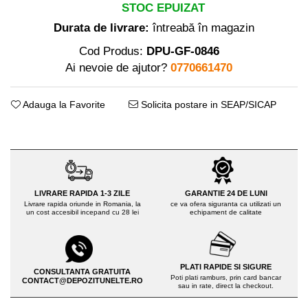
Distribuitoare sare sau seminte
Echipamente electrice
STOC EPUIZAT
Semanatori
Aeroterme industriale
Durata de livrare:
întreabă în magazin
Sere
Aparate de aer conditionat
Cod Produs:
DPU-GF-0846
Aparat spalat cu presiune
Bormasini cu coloana
Ai nevoie de ajutor?
0770661470
Batoze porumb
Masini de cusut saci
Masini de frezat
Bricolaj
Adauga la Favorite
Solicita postare in SEAP/SICAP
Suflanta pentru frunze
Casa si Gradina
Scule de mana
Curatare pavaj
Capsatoare electrice
Echipamente pentru atelier
Diverse scule de mana
Grill-uri si gratare
Scripeti si macarale
LIVRARE RAPIDA 1-3 ZILE
GARANTIE 24 DE LUNI
Lopeti pentru zapada
Livrare rapida oriunde in Romania, la
ce va ofera siguranta ca utilizati un
Scule multifuncționale
un cost accesibil incepand cu 28 lei
echipament de calitate
Unelte pentru gradina
Telemetre Digitale
Drujbe
Topoare
Accesorii drujbe
Aparate de sudura
PLATI RAPIDE SI SIGURE
CONSULTANTA GRATUITA
Drujbe cu acumulator
Poti plati ramburs, prin card bancar
CONTACT@DEPOZITUNELTE.RO
Accesorii aparate sudura
sau in rate, direct la checkout.
Drujbe electrice
Aparate de sudura cu plasma