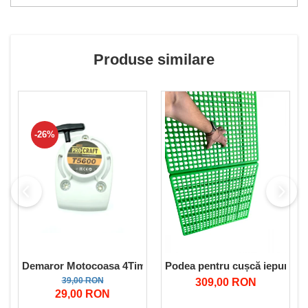
Pompe de apa
Motopompe
Produse similare
Accesorii pentru irigatii
Furtunuri
Hidrofoare
Pompe de apa de suprafata
Pompe recirculare
-26%
Pompe submersibile
Sisteme de irigat si stropit
Timp liber
Accesorii pentru ATV
Alte vehicule electrice
ATV-uri
Biciclete
Demaror Motocoasa 4Timpi benzina Tip Procraft T5600
Podea pentru cușcă iepuri 59
Scuter
39,00 RON
309,00 RON
29,00 RON
Tocatoare resturi vegetale