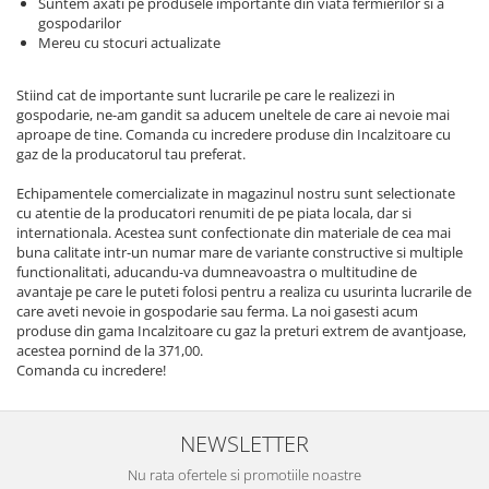
Suntem axati pe produsele importante din viata fermierilor si a
Echipamente ferma
Invertoare sudura - IGBT / MMA
gospodarilor
Freze pentru zapada
Aspiratoare
Mereu cu stocuri actualizate
Instalatii sanitare
Accesorii auto
Stiind cat de importante sunt lucrarile pe care le realizezi in
Chiuvete
Compresoare aer
gospodarie, ne-am gandit sa aducem uneltele de care ai nevoie mai
Intretinere
aproape de tine. Comanda cu incredere produse din Incalzitoare cu
Echipamente industriale de
gaz de la producatorul tau preferat.
brichetare / peletizare
Masini de maturat si accesorii
Echipamentele comercializate in magazinul nostru sunt selectionate
Echipamente pentru protectia
Masini de tuns iarba
cu atentie de la producatori renumiti de pe piata locala, dar si
muncii
internationala. Acestea sunt confectionate din materiale de cea mai
Motocoase
buna calitate intr-un numar mare de variante constructive si multiple
Generatoare
Accesorii motocositoare
functionalitati, aducandu-va dumneavoastra o multitudine de
Pistoale de lipit
avantaje pe care le puteti folosi pentru a realiza cu usurinta lucrarile de
Accesorii pentru masini de tuns
care aveti nevoie in gospodarie sau ferma. La noi gasesti acum
gazon
produse din gama Incalzitoare cu gaz la preturi extrem de avantjoase,
Masini de tuns iarba/gazon
acestea pornind de la 371,00.
Comanda cu incredere!
Tractorase pentru gazon
Mobilier pentru gradina
Mori de macinat cereale
NEWSLETTER
Pompe de apa
Nu rata ofertele si promotiile noastre