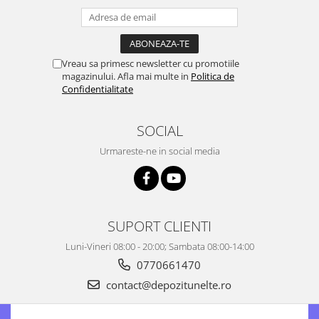
Motopompe
Accesorii pentru irigatii
Furtunuri
Hidrofoare
Vreau sa primesc newsletter cu promotiile
magazinului. Afla mai multe in
Politica de
Pompe de apa de suprafata
Confidentialitate
Pompe recirculare
Pompe submersibile
SOCIAL
Sisteme de irigat si stropit
Urmareste-ne in social media
Timp liber
Accesorii pentru ATV
Alte vehicule electrice
ATV-uri
SUPORT CLIENTI
Biciclete
Luni-Vineri 08:00 - 20:00; Sambata 08:00-14:00
Scuter
0770661470
Tocatoare resturi vegetale
contact@depozitunelte.ro
Despicatoare de lemne
Granulatoare de furaje