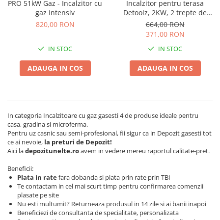
Echipamente electrice
PRO 51kW Gaz - Incalzitor cu
Incalzitor pentru terasa
Semanatori
gaz Intensiv
Detoolz, 2KW, 2 trepte de
Aeroterme industriale
Sere
putere, inaltime ajustabila
820,00 RON
664,00 RON
Aparate de aer conditionat
Aparat spalat cu presiune
pana la 2.1m, cu functie anti-
371,00 RON
inclinare
Bormasini cu coloana
Batoze porumb
IN STOC
IN STOC
Masini de cusut saci
Bricolaj
Masini de frezat
ADAUGA IN COS
ADAUGA IN COS
Casa si Gradina
Suflanta pentru frunze
Curatare pavaj
Scule de mana
Echipamente pentru atelier
Capsatoare electrice
In categoria Incalzitoare cu gaz gasesti 4 de produse ideale pentru
Grill-uri si gratare
Diverse scule de mana
casa, gradina si microferma.
Lopeti pentru zapada
Pentru uz casnic sau semi-profesional, fii sigur ca in Depozit gasesti tot
Scripeti si macarale
ce ai nevoie,
la preturi de Depozit!
Unelte pentru gradina
Scule multifuncționale
Aici la
depozitunelte.ro
avem in vedere mereu raportul calitate-pret.
Drujbe
Telemetre Digitale
Beneficii:
Accesorii drujbe
Topoare
Plata in rate
fara dobanda si plata prin rate prin TBI
Drujbe cu acumulator
Aparate de sudura
Te contactam in cel mai scurt timp pentru confirmarea comenzii
plasate pe site
Drujbe electrice
Accesorii aparate sudura
Nu esti multumit? Returneaza produsul in 14 zile si ai banii inapoi
Drujbe pe benzina
Aparate de sudura cu plasma
Beneficiezi de consultanta de specialitate, personalizata