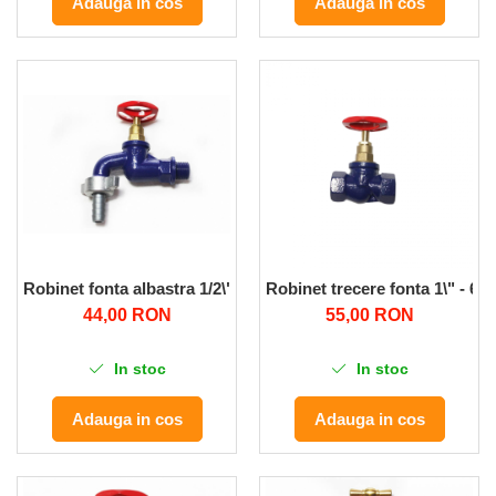
Adauga in cos
Adauga in cos
Pompe de apa
Motopompe
Accesorii pentru irigatii
Furtunuri
Hidrofoare
Pompe de apa de suprafata
Pompe recirculare
Pompe submersibile
Sisteme de irigat si stropit
Robinet fonta albastra 1/2\"
Robinet trecere fonta 1\" - 6b
Timp liber
44,00 RON
55,00 RON
Accesorii pentru ATV
Alte vehicule electrice
In stoc
In stoc
ATV-uri
Adauga in cos
Adauga in cos
Biciclete
Scuter
Tocatoare resturi vegetale