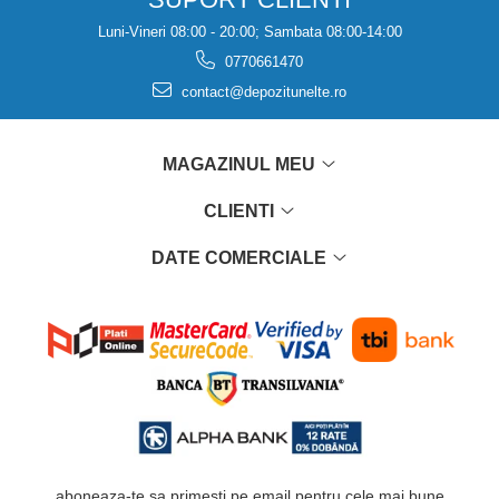
Luni-Vineri 08:00 - 20:00; Sambata 08:00-14:00
0770661470
contact@depozitunelte.ro
MAGAZINUL MEU
CLIENTI
DATE COMERCIALE
aboneaza-te sa primesti pe email pentru cele mai bune