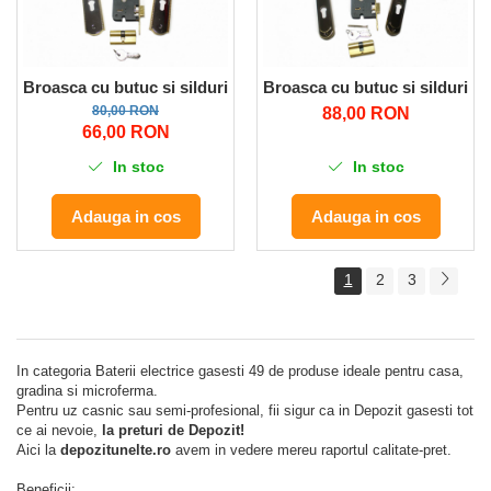
Broasca cu butuc si silduri L31 BN-GP (yala) GF-0802 Micul 
Broasca cu butuc si silduri L
80,00 RON
88,00 RON
66,00 RON
In stoc
In stoc
Adauga in cos
Adauga in cos
1
2
3
In categoria Baterii electrice gasesti 49 de produse ideale pentru casa,
gradina si microferma.
Pentru uz casnic sau semi-profesional, fii sigur ca in Depozit gasesti tot
ce ai nevoie,
la preturi de Depozit!
Aici la
depozitunelte.ro
avem in vedere mereu raportul calitate-pret.
Beneficii: