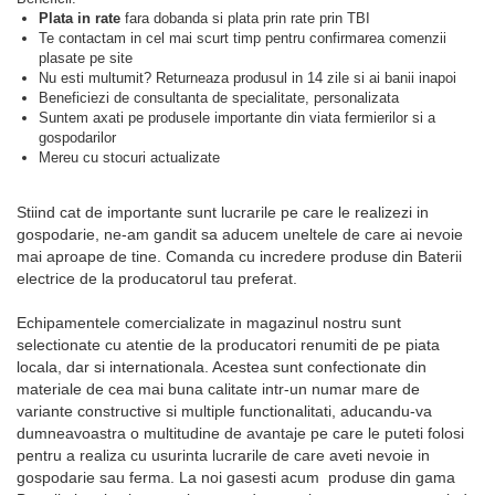
Plata in rate
fara dobanda si plata prin rate prin TBI
Te contactam in cel mai scurt timp pentru confirmarea comenzii
plasate pe site
Nu esti multumit? Returneaza produsul in 14 zile si ai banii inapoi
Beneficiezi de consultanta de specialitate, personalizata
Suntem axati pe produsele importante din viata fermierilor si a
gospodarilor
Mereu cu stocuri actualizate
Stiind cat de importante sunt lucrarile pe care le realizezi in
gospodarie, ne-am gandit sa aducem uneltele de care ai nevoie
mai aproape de tine. Comanda cu incredere produse din Baterii
electrice de la producatorul tau preferat.
Echipamentele comercializate in magazinul nostru sunt
selectionate cu atentie de la producatori renumiti de pe piata
locala, dar si internationala. Acestea sunt confectionate din
materiale de cea mai buna calitate intr-un numar mare de
variante constructive si multiple functionalitati, aducandu-va
dumneavoastra o multitudine de avantaje pe care le puteti folosi
pentru a realiza cu usurinta lucrarile de care aveti nevoie in
gospodarie sau ferma. La noi gasesti acum produse din gama