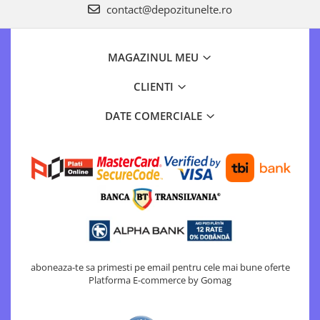
Motopompe
contact@depozitunelte.ro
Accesorii pentru irigatii
Furtunuri
MAGAZINUL MEU
Hidrofoare
Pompe de apa de suprafata
CLIENTI
Pompe recirculare
DATE COMERCIALE
Pompe submersibile
Sisteme de irigat si stropit
Timp liber
Accesorii pentru ATV
Alte vehicule electrice
ATV-uri
Biciclete
Scuter
aboneaza-te sa primesti pe email pentru cele mai bune oferte
Tocatoare resturi vegetale
Platforma E-commerce by Gomag
Despicatoare de lemne
Granulatoare de furaje