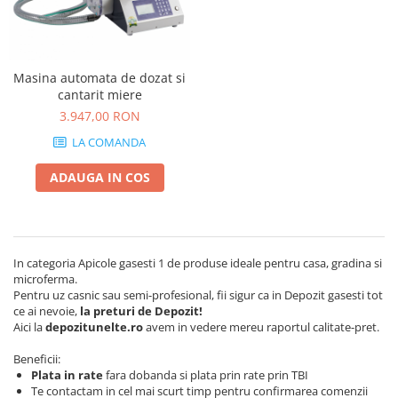
Polizoare unghiulare (flex-uri)
Masini de tuns animale
Ciocane Rotopercutoare
Alte produse si accesorii
Pistoale de vopsit
Organizare si depozitare
Fierastraie electrice
Masina automata de dozat si
Piese de schimb
cantarit miere
Motoburghie
Scari, transport si ridicat
3.947,00 RON
Acumulatori
Motoare electrice
LA COMANDA
Detector metale
Motoare benzina
Fierastraie circulare
ADAUGA IN COS
Motoare diesel
Incarcatoare pentru acumulatori
Atomizoare
Masini de slefuit
Multifunctionale
Pompe de stropit electrice
Pistoale cu aer cald
In categoria Apicole gasesti 1 de produse ideale pentru casa, gradina si
Pompe de stropit manuale
microferma.
Pistoale de lipit
Accesorii pompe de stropit
Pentru uz casnic sau semi-profesional, fii sigur ca in Depozit gasesti tot
Polizoare electrice
Sere si solarii
ce ai nevoie,
la preturi de Depozit!
Aici la
depozitunelte.ro
avem in vedere mereu raportul calitate-pret.
Rindele electrice
Plase umbrire
Role si prelungitoare
Beneficii:
Plantator rasaduri
Plata in rate
fara dobanda si plata prin rate prin TBI
Trimmer electric
Distribuitoare sare sau seminte
Te contactam in cel mai scurt timp pentru confirmarea comenzii