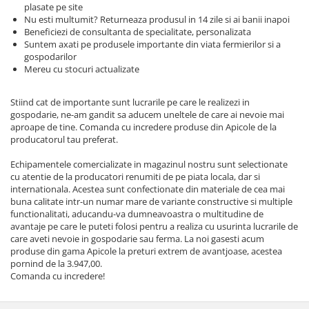
Echipamente electrice
Semanatori
plasate pe site
Nu esti multumit? Returneaza produsul in 14 zile si ai banii inapoi
Aeroterme industriale
Sere
Beneficiezi de consultanta de specialitate, personalizata
Aparate de aer conditionat
Aparat spalat cu presiune
Suntem axati pe produsele importante din viata fermierilor si a
gospodarilor
Bormasini cu coloana
Batoze porumb
Mereu cu stocuri actualizate
Masini de cusut saci
Bricolaj
Masini de frezat
Stiind cat de importante sunt lucrarile pe care le realizezi in
Casa si Gradina
Suflanta pentru frunze
gospodarie, ne-am gandit sa aducem uneltele de care ai nevoie mai
aproape de tine. Comanda cu incredere produse din Apicole de la
Curatare pavaj
Scule de mana
producatorul tau preferat.
Echipamente pentru atelier
Capsatoare electrice
Grill-uri si gratare
Echipamentele comercializate in magazinul nostru sunt selectionate
Diverse scule de mana
cu atentie de la producatori renumiti de pe piata locala, dar si
Lopeti pentru zapada
Scripeti si macarale
internationala. Acestea sunt confectionate din materiale de cea mai
Unelte pentru gradina
buna calitate intr-un numar mare de variante constructive si multiple
Scule multifuncționale
functionalitati, aducandu-va dumneavoastra o multitudine de
Drujbe
Telemetre Digitale
avantaje pe care le puteti folosi pentru a realiza cu usurinta lucrarile de
care aveti nevoie in gospodarie sau ferma. La noi gasesti acum
Accesorii drujbe
Topoare
produse din gama Apicole la preturi extrem de avantjoase, acestea
Drujbe cu acumulator
Aparate de sudura
pornind de la 3.947,00.
Drujbe electrice
Comanda cu incredere!
Accesorii aparate sudura
Drujbe pe benzina
Aparate de sudura cu plasma