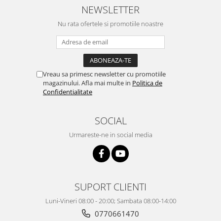
Echipamente ferma
Invertoare sudura - IGBT / MMA
NEWSLETTER
Freze pentru zapada
Aspiratoare
Nu rata ofertele si promotiile noastre
Instalatii sanitare
Accesorii auto
Chiuvete
Compresoare aer
Intretinere
Echipamente industriale de
brichetare / peletizare
Vreau sa primesc newsletter cu promotiile
Masini de maturat si accesorii
magazinului. Afla mai multe in
Politica de
Echipamente pentru protectia
Masini de tuns iarba
Confidentialitate
muncii
Motocoase
Generatoare
SOCIAL
Accesorii motocositoare
Pistoale de lipit
Accesorii pentru masini de tuns
Urmareste-ne in social media
gazon
Masini de tuns iarba/gazon
Tractorase pentru gazon
Mobilier pentru gradina
SUPORT CLIENTI
Mori de macinat cereale
Luni-Vineri 08:00 - 20:00; Sambata 08:00-14:00
Pompe de apa
0770661470