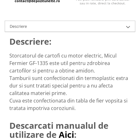
Echipamente ferma
contact@depozitunelte.ro
Invertoare sudura - IGBT / MMA
sau in rate, direct la checkout.
Freze pentru zapada
Aspiratoare
Instalatii sanitare
Accesorii auto
Descriere
Chiuvete
Compresoare aer
Intretinere
Descriere:
Echipamente industriale de
brichetare / peletizare
Masini de maturat si accesorii
Storcatorul de cartofi cu motor electric, Micul
Echipamente pentru protectia
Masini de tuns iarba
Fermier GF-1335 este util pentru zdrobirea
muncii
Motocoase
cartofilor si pentru a obtine amidon.
Generatoare
Accesorii motocositoare
Tamburii sunt confectionati din termoplastic extra
Pistoale de lipit
Accesorii pentru masini de tuns
dur si sunt tratati special pentru a nu afecta
gazon
calitatea materiei prime.
Masini de tuns iarba/gazon
Cuva este confectionata din tabla de fier vopsita si
Tractorase pentru gazon
tratata impotriva coroziunii.
Mobilier pentru gradina
Descarcati manualul de
Mori de macinat cereale
utilizare de
Aici
:
Pompe de apa