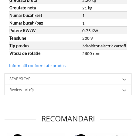
Greutata bruta
2.20 kg
Tocatoare de furaje
Greutate neta
21 kg
Numar bucati/set
1
Numar bucati/bax
1
Putere KW/W
0.75 KW
Tensiune
230 V
Tip produs
Zdrobitor electric cartofi
Viteza de rotatie
2800 rpm
Informatii conformitate produs
SEAP/SICAP
Review-uri
(0)
RECOMANDARI