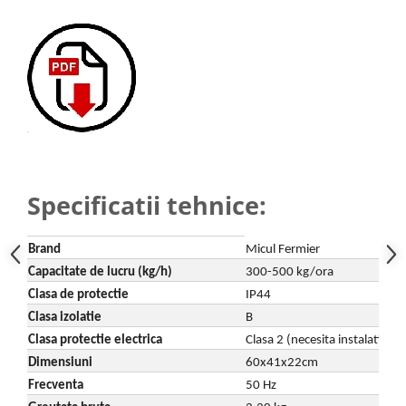
Motopompe
Accesorii pentru irigatii
Furtunuri
Hidrofoare
Pompe de apa de suprafata
Pompe recirculare
Pompe submersibile
Sisteme de irigat si stropit
Specificatii tehnice:
Timp liber
Accesorii pentru ATV
Brand
Micul Fermier
Alte vehicule electrice
Capacitate de lucru (kg/h)
300-500 kg/ora
ATV-uri
Clasa de protectie
IP44
Biciclete
Clasa izolatie
B
Scuter
Clasa protectie electrica
Clasa 2 (necesita instalatie 
Tocatoare resturi vegetale
Dimensiuni
60x41x22cm
Despicatoare de lemne
Frecventa
50 Hz
Granulatoare de furaje