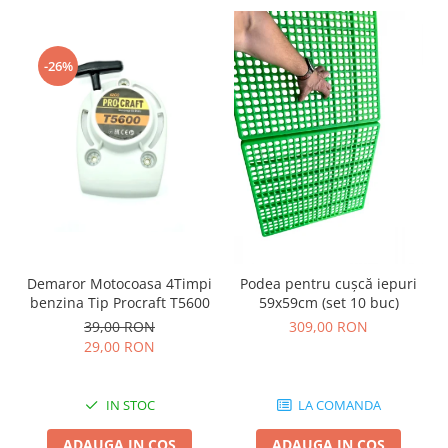
-26%
Demaror Motocoasa 4Timpi
Podea pentru cușcă iepuri
benzina Tip Procraft T5600
59x59cm (set 10 buc)
39,00 RON
309,00 RON
29,00 RON
IN STOC
LA COMANDA
ADAUGA IN COS
ADAUGA IN COS