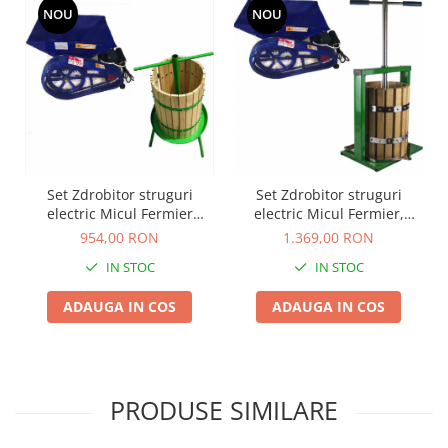
NOU
NOU
Set Zdrobitor struguri
Set Zdrobitor struguri
electric Micul Fermier
electric Micul Fermier,
500W, 500Kg /ora + Teasc
500Kg /ora + Teasc Lemn
954,00 RON
1.369,00 RON
32L Lemn Verde
25L
IN STOC
IN STOC
ADAUGA IN COS
ADAUGA IN COS
PRODUSE SIMILARE