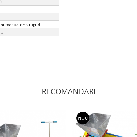
iu
tor manual de struguri
la
RECOMANDARI
NOU