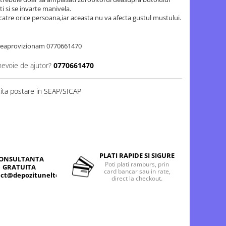
i si se invarte manivela.
atre orice persoana,iar aceasta nu va afecta gustul mustului.
reaprovizionam 0770661470
nevoie de ajutor?
0770661470
cita postare in SEAP/SICAP
PLATI RAPIDE SI SIGURE
ONSULTANTA
Poti plati ramburs, prin
GRATUITA
card bancar sau in rate,
ct@depozitunelte.ro
direct la checkout.