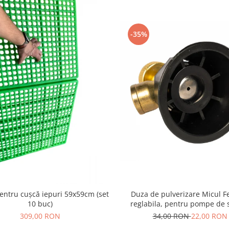
-35%
entru cușcă iepuri 59x59cm (set
Duza de pulverizare Micul F
10 buc)
reglabila, pentru pompe de s
309,00 RON
34,00 RON
22,00 RON