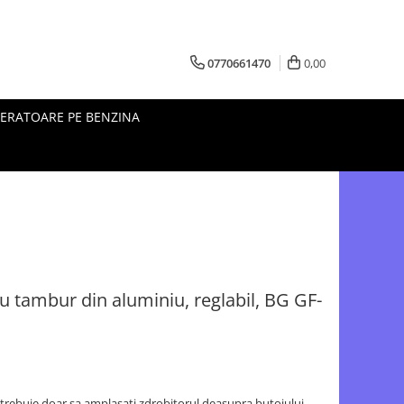
0770661470
0,00
ERATOARE PE BENZINA
cu tambur din aluminiu, reglabil, BG GF-
a,trebuie doar sa amplasati zdrobitorul deasupra butoiului