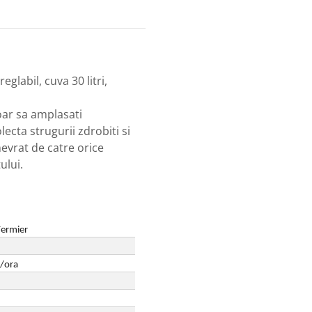
glabil, cuva 30 litri,
oar sa amplasati
ecta strugurii zdrobiti si
evrat de catre orice
ului.
Fermier
/ora