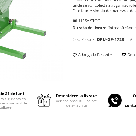
unde se vor colecta strugurii zdrobit
Este foarte simplu de manevrat de c
LIPSA STOC
Durata de livrare:
întreabă când 
Cod Produs:
DPU-GF-1723
Ai 
Adauga la Favorite
Soli
ie 24 de luni
C
Deschidere la livrare
era siguranta ca
verifica produsul inainte
 un echipament de
conta
de a-l achita
calitate