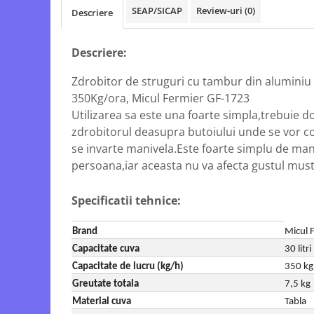
Echipamente electrice
Semanatori
SEAP/SICAP
Review-uri
(0)
Descriere
Aeroterme industriale
Sere
Aparate de aer conditionat
Aparat spalat cu presiune
Descriere:
Bormasini cu coloana
Batoze porumb
Masini de cusut saci
Zdrobitor de struguri cu tambur din aluminiu re
Bricolaj
Masini de frezat
350Kg/ora, Micul Fermier GF-1723
Casa si Gradina
Suflanta pentru frunze
Utilizarea sa este una foarte simpla,trebuie d
Curatare pavaj
zdrobitorul deasupra butoiului unde se vor col
Scule de mana
se invarte manivela.Este foarte simplu de man
Echipamente pentru atelier
Capsatoare electrice
persoana,iar aceasta nu va afecta gustul must
Grill-uri si gratare
Diverse scule de mana
Lopeti pentru zapada
Scripeti si macarale
Specificatii tehnice:
Unelte pentru gradina
Scule multifuncționale
Drujbe
Telemetre Digitale
Brand
Micul 
Accesorii drujbe
Topoare
Capacitate cuva
30 litri
Drujbe cu acumulator
Aparate de sudura
Capacitate de lucru (kg/h)
350 kg
Drujbe electrice
Accesorii aparate sudura
Greutate totala
7,5 kg
Drujbe pe benzina
Aparate de sudura cu plasma
Material cuva
Tabla