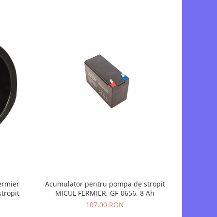
-19%
ermier
Acumulator pentru pompa de stropit
Set Lance /
tropit
MICUL FERMIER, GF-0656, 8 Ah
pentru st
Pandora 
107,00 RON
5