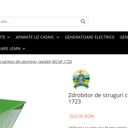
NTE
APARATE UZ CASNIC
GENERATOARE ELECTRICE
GEN
SARE LEMN
u tambur din aluminiu, reglabil, BG GF-1723
Zdrobitor de struguri 
1723
563,00 RON
Utilizarea sa este una foarte simpl