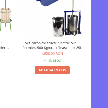
NOU
u
Set Zdrobitor fructe electric Micul
Set Zdr
ier,
Fermier, 500 Kg/ora + Teasc Inox 25L
Fermier 
mn Verde
1.538,00 RON
IN STOC
ADAUGA IN COS