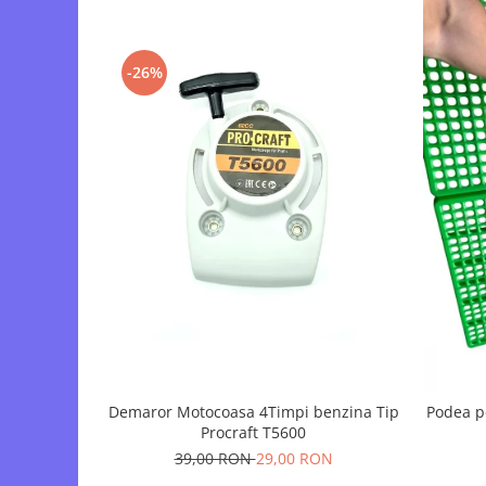
Tocatoare de furaje
-26%
Demaror Motocoasa 4Timpi benzina Tip
Podea p
Procraft T5600
39,00 RON
29,00 RON