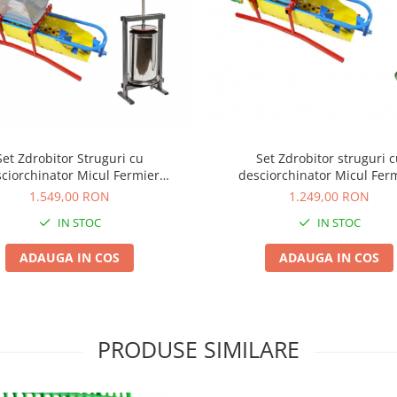
Set Zdrobitor struguri c
Set Zdrobitor Struguri cu
desciorchinator Micul Ferm
ciorchinator Micul Fermier
300kg/Ora, 20L + Teasc 32L Le
300kg/Ora + Teasc 25L
1.249,00 RON
1.549,00 RON
IN STOC
IN STOC
ADAUGA IN COS
ADAUGA IN COS
PRODUSE SIMILARE