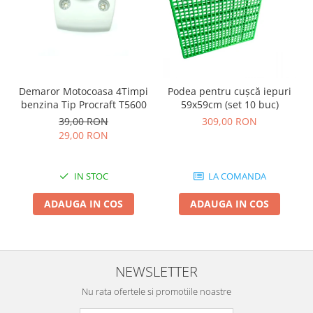
Motopompe
Accesorii pentru irigatii
Furtunuri
Hidrofoare
Pompe de apa de suprafata
Demaror Motocoasa 4Timpi
Podea pentru cușcă iepuri
Pompe recirculare
benzina Tip Procraft T5600
59x59cm (set 10 buc)
Pompe submersibile
39,00 RON
309,00 RON
Sisteme de irigat si stropit
29,00 RON
Timp liber
IN STOC
LA COMANDA
Accesorii pentru ATV
Alte vehicule electrice
ADAUGA IN COS
ADAUGA IN COS
ATV-uri
Biciclete
Scuter
NEWSLETTER
Tocatoare resturi vegetale
Despicatoare de lemne
Nu rata ofertele si promotiile noastre
Granulatoare de furaje