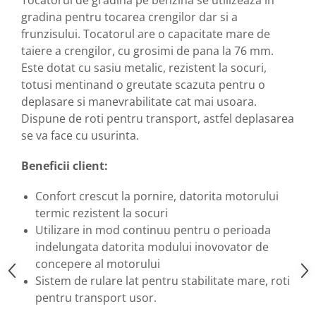
Motopompe
gradina pentru tocarea crengilor dar si a
Accesorii pentru irigatii
frunzisului. Tocatorul are o capacitate mare de
Furtunuri
taiere a crengilor, cu grosimi de pana la 76 mm.
Hidrofoare
Este dotat cu sasiu metalic, rezistent la socuri,
Pompe de apa de suprafata
totusi mentinand o greutate scazuta pentru o
Pompe recirculare
deplasare si manevrabilitate cat mai usoara.
Dispune de roti pentru transport, astfel deplasarea
Pompe submersibile
se va face cu usurinta.
Sisteme de irigat si stropit
Timp liber
Beneficii client:
Accesorii pentru ATV
Confort crescut la pornire, datorita motorului
Alte vehicule electrice
termic rezistent la socuri
ATV-uri
Utilizare in mod continuu pentru o perioada
Biciclete
indelungata datorita modului inovovator de
Scuter
concepere al motorului
Tocatoare resturi vegetale
Sistem de rulare lat pentru stabilitate mare, roti
Despicatoare de lemne
pentru transport usor.
Granulatoare de furaje