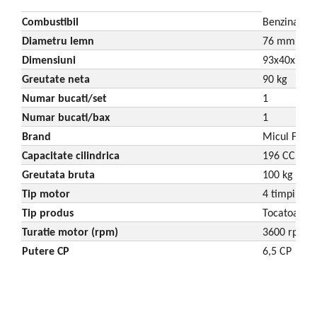
Combustibil
Benzina
Diametru lemn
76 mm
Dimensiuni
93x40x79 
Greutate neta
90 kg
Numar bucati/set
1
Numar bucati/bax
1
Brand
Micul Ferm
Capacitate cilindrica
196 CC
Greutata bruta
100 kg
Tip motor
4 timpi, 1 c
Tip produs
Tocatoare b
Turatie motor (rpm)
3600 rpm
Putere CP
6,5 CP