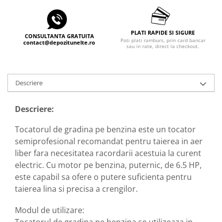
Echipamente ferma
Invertoare sudura - IGBT / MMA
Freze pentru zapada
Aspiratoare
Instalatii sanitare
PLATI RAPIDE SI SIGURE
Accesorii auto
CONSULTANTA GRATUITA
Poti plati ramburs, prin card bancar
contact@depozitunelte.ro
sau in rate, direct la checkout.
Chiuvete
Compresoare aer
Intretinere
Echipamente industriale de
brichetare / peletizare
Masini de maturat si accesorii
Descriere
Echipamente pentru protectia
Masini de tuns iarba
muncii
Motocoase
Descriere:
Generatoare
Accesorii motocositoare
Tocatorul de gradina pe benzina este un tocator
Pistoale de lipit
Accesorii pentru masini de tuns
semiprofesional recomandat pentru taierea in aer
gazon
liber fara necesitatea racordarii acestuia la curent
Masini de tuns iarba/gazon
electric. Cu motor pe benzina, puternic, de 6.5 HP,
Tractorase pentru gazon
este capabil sa ofere o putere suficienta pentru
Mobilier pentru gradina
taierea lina si precisa a crengilor.
Mori de macinat cereale
Modul de utilizare:
Pompe de apa
Tocatorul de gradina pe benzina se utilizeaza in