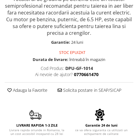
Echipamente electrice
Semanatori
semiprofesional recomandat pentru taierea in aer liber
Aeroterme industriale
Sere
fara necesitatea racordarii acestuia la curent electric.
Aparate de aer conditionat
Cu motor pe benzina, puternic, de 6.5 HP, este capabil
Aparat spalat cu presiune
sa ofere o putere suficienta pentru taierea lina si
Bormasini cu coloana
Batoze porumb
precisa a crengilor.
Masini de cusut saci
Bricolaj
Masini de frezat
Garantie:
24 luni
Casa si Gradina
Suflanta pentru frunze
STOC EPUIZAT
Curatare pavaj
Scule de mana
Durata de livrare:
întreabă în magazin
Echipamente pentru atelier
Capsatoare electrice
Cod Produs:
DPU-GF-1014
Grill-uri si gratare
Ai nevoie de ajutor?
0770661470
Diverse scule de mana
Lopeti pentru zapada
Scripeti si macarale
Unelte pentru gradina
Adauga la Favorite
Solicita postare in SEAP/SICAP
Scule multifuncționale
Drujbe
Telemetre Digitale
Accesorii drujbe
Topoare
Drujbe cu acumulator
Aparate de sudura
Drujbe electrice
Accesorii aparate sudura
LIVRARE RAPIDA 1-3 ZILE
Garantie 24 de luni
Livrare rapida oriunde in Romania, la
ce va ofera siguranta ca utilizati un
Drujbe pe benzina
Aparate de sudura cu plasma
un cost accesibil incepand cu 28 lei
echipament de calitate