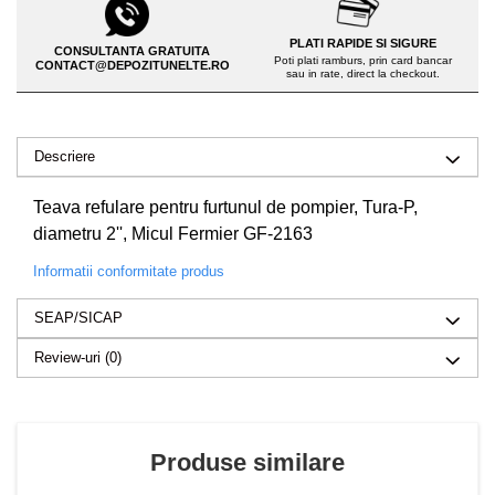
Drujbe pe benzina
Invertoare sudura - IGBT / MMA
Echipamente ferma
PLATI RAPIDE SI SIGURE
Aspiratoare
CONSULTANTA GRATUITA
Poti plati ramburs, prin card bancar
CONTACT@DEPOZITUNELTE.RO
Freze pentru zapada
sau in rate, direct la checkout.
Accesorii auto
Instalatii sanitare
Compresoare aer
Chiuvete
Descriere
Echipamente industriale de
Intretinere
brichetare / peletizare
Teava refulare pentru furtunul de pompier, Tura-P,
Masini de maturat si accesorii
Echipamente pentru protectia
diametru 2'', Micul Fermier GF-2163
Masini de tuns iarba
muncii
Informatii conformitate produs
Motocoase
Generatoare
Accesorii motocositoare
SEAP/SICAP
Pistoale de lipit
Accesorii pentru masini de tuns
Review-uri
(0)
gazon
Masini de tuns iarba/gazon
Tractorase pentru gazon
Mobilier pentru gradina
Produse similare
Mori de macinat cereale