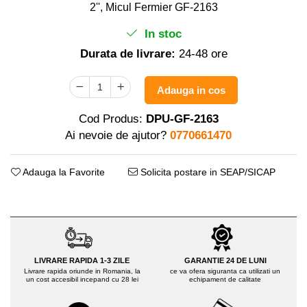
Distribuitoare sare sau seminte
Echipamente electrice
2'', Micul Fermier GF-2163
Semanatori
Aeroterme industriale
In stoc
Sere
Aparate de aer conditionat
Durata de livrare:
24-48 ore
Aparat spalat cu presiune
Bormasini cu coloana
Batoze porumb
Masini de cusut saci
Adauga in cos
Masini de frezat
Bricolaj
Suflanta pentru frunze
Cod Produs:
DPU-GF-2163
Casa si Gradina
Scule de mana
Ai nevoie de ajutor?
0770661470
Curatare pavaj
Capsatoare electrice
Echipamente pentru atelier
Adauga la Favorite
Solicita postare in SEAP/SICAP
Diverse scule de mana
Grill-uri si gratare
Scripeti si macarale
Lopeti pentru zapada
Scule multifuncționale
Unelte pentru gradina
Telemetre Digitale
Drujbe
Topoare
Accesorii drujbe
LIVRARE RAPIDA 1-3 ZILE
GARANTIE 24 DE LUNI
Aparate de sudura
Livrare rapida oriunde in Romania, la
ce va ofera siguranta ca utilizati un
Drujbe cu acumulator
un cost accesibil incepand cu 28 lei
echipament de calitate
Accesorii aparate sudura
Drujbe electrice
Aparate de sudura cu plasma