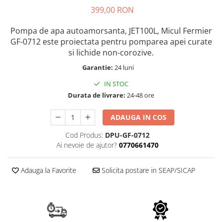
Echipamente electrice
Semanatori
399,00 RON
Aeroterme industriale
Sere
Aparate de aer conditionat
Pompa de apa autoamorsanta, JET100L, Micul Fermier
Aparat spalat cu presiune
GF-0712 este proiectata pentru pomparea apei curate
Bormasini cu coloana
Batoze porumb
si lichide non-corozive.
Masini de cusut saci
Bricolaj
Masini de frezat
Garantie:
24 luni
Casa si Gradina
Suflanta pentru frunze
IN STOC
Curatare pavaj
Scule de mana
Durata de livrare:
24-48 ore
Echipamente pentru atelier
Capsatoare electrice
ADAUGA IN COS
Grill-uri si gratare
Diverse scule de mana
Lopeti pentru zapada
Scripeti si macarale
Cod Produs:
DPU-GF-0712
Unelte pentru gradina
Ai nevoie de ajutor?
0770661470
Scule multifuncționale
Drujbe
Telemetre Digitale
Adauga la Favorite
Solicita postare in SEAP/SICAP
Accesorii drujbe
Topoare
Drujbe cu acumulator
Aparate de sudura
Drujbe electrice
Accesorii aparate sudura
Drujbe pe benzina
Aparate de sudura cu plasma