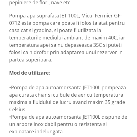
pepiniere de flori, nave etc.
Motopompe
Accesorii pentru irigatii
Pompa apa suprafata JET 100L, Micul Fermier GF-
Furtunuri
0712 este pompa care poate fi folosita atat pentru
Hidrofoare
casa cat si gradina, si poate fi utilizata la
Pompe de apa de suprafata
temperaturile mediului ambiant de maxim 40C, iar
Pompe recirculare
temperatura apei sa nu depaseasca 35C si puteti
Pompe submersibile
folosi ca hidrofor prin adaptarea unui rezervor in
Sisteme de irigat si stropit
partea superioara.
Timp liber
Mod de utilizare:
Accesorii pentru ATV
Alte vehicule electrice
•Pompa de apa autoamorsanta JET100L pompeaza
ATV-uri
apa curata chiar si cu bule de aer cu temperatura
Biciclete
maxima a fluidului de lucru avand maxim 35 grade
Celsius.
Scuter
•Pompa de apa autoamorsanta JET100L dispune de
Tocatoare resturi vegetale
un arbore inoxidabil pentru o rezistenta si
Despicatoare de lemne
exploatare indelungata.
Granulatoare de furaje