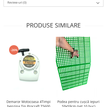
Review-uri
(0)
PRODUSE SIMILARE
-26%
Demaror Motocoasa 4Timpi
Podea pentru cușcă iepuri
benzina Tip Procraft T5600
59x59cm (set 10 buc)