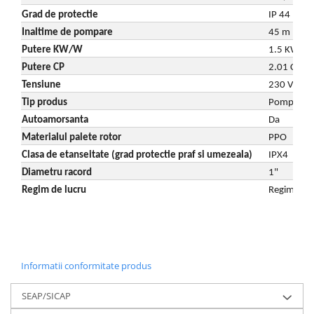
Grad de protectie
IP 44
Inaltime de pompare
45 m
Putere KW/W
1.5 KW
Putere CP
2.01 CP
Tensiune
230 V
Tip produs
Pompa de 
Autoamorsanta
Da
Materialul palete rotor
PPO
Clasa de etanseitate (grad protectie praf si umezeala)
IPX4
Diametru racord
1"
Regim de lucru
Regim util
Informatii conformitate produs
SEAP/SICAP