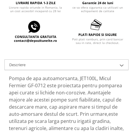
Echipamente ferma
Invertoare sudura - IGBT / MMA
LIVRARE RAPIDA 1-3 ZILE
Garantie 24 de luni
Livrare rapida oriunde in Romania, la
ce va ofera siguranta ca utilizati un
Freze pentru zapada
Aspiratoare
un cost accesibil incepand cu 28 lei
echipament de calitate
Instalatii sanitare
Accesorii auto
Chiuvete
Compresoare aer
PLATI RAPIDE SI SIGURE
Intretinere
CONSULTANTA GRATUITA
Echipamente industriale de
Poti plati ramburs, prin card bancar
contact@depozitunelte.ro
sau in rate, direct la checkout.
brichetare / peletizare
Masini de maturat si accesorii
Echipamente pentru protectia
Masini de tuns iarba
muncii
Motocoase
Descriere
Generatoare
Accesorii motocositoare
Pistoale de lipit
Pompa de apa autoamorsanta, JET100L, Micul
Accesorii pentru masini de tuns
Fermier GF-0712 este proiectata pentru pomparea
gazon
apei curate si lichide non-corozive. Avantajele
Masini de tuns iarba/gazon
majore ale acestei pompe sunt fiabilitate, capul de
Tractorase pentru gazon
descarcare mare, cap aspirare mare si timpul de
Mobilier pentru gradina
auto-amorsare destul de scurt. Prin urmare,este
Mori de macinat cereale
utilizata pe scara larga pentru irigatii gradina,
Pompe de apa
terenuri agricole, alimentare cu apa la cladiri inalte,