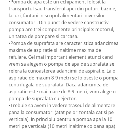
•Pompa de apa este un echipament folosit la
Tocatoare de furaje
transportul sau transferul apei din puturi, bazine,
lacuri, fantani in scopul alimentarii diversilor
consumatori. Din punct de vedere constructiv
pompa are trei componente principale: motorul,
unitatea de pompare si carcasa.
•Pompa de suprafata are caracteristica adancimea
maxima de aspiratie si inaltime maxima de
refulare. Cel mai important element atunci cand
vrem sa alegem o pompa de apa de suprafata se
refera la cunoasterea adancimii de aspiratie. La o
aspiratie de maxim 8-9 metri se foloseste o pompa
centrifugala de suprafata. Daca adancimea de
aspiratie este mai mare de 8-9 metri, vom alege o
pompa de suprafata cu ejector.
•Trebuie sa avem in vedere traseul de alimentare
pana la consumatori (atat pe orizontala cat si pe
verticala). In principiu pentru a pompa apa la 10
metri pe verticala (10 metri inaltime coloana apa)