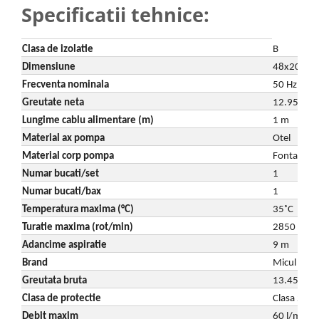
Specificatii tehnice:
Clasa de izolatie
B
Dimensiune
48x20x21
Frecventa nominala
50 Hz
Greutate neta
12.95 kg
Lungime cablu alimentare (m)
1 m
Material ax pompa
Otel
Material corp pompa
Fonta
Numar bucati/set
1
Numar bucati/bax
1
Temperatura maxima (°C)
35
˚
C
Turatie maxima (rot/min)
2850 rpm
Adancime aspiratie
9 m
Brand
Micul Ferm
Greutata bruta
13.45 kg
Clasa de protectie
Clasa 2 (n
Debit maxim
60 l/min