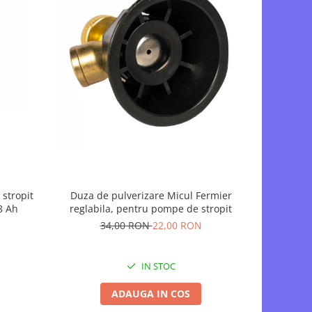
-19%
stropit
Duza de pulverizare Micul Fermier
Set Lance /
8 Ah
reglabila, pentru pompe de stropit
pentru st
Pandora 
34,00 RON
22,00 RON
5
IN STOC
ADAUGA IN COS