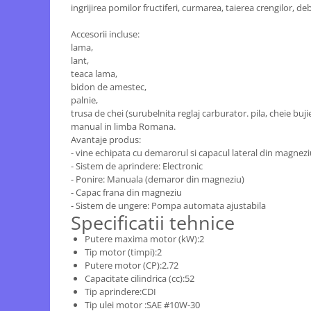
Motopompe
ingrijirea pomilor fructiferi, curmarea, taierea crengilor, deb
Accesorii pentru irigatii
Accesorii incluse:
Furtunuri
lama,
lant,
Hidrofoare
teaca lama,
Pompe de apa de suprafata
bidon de amestec,
Pompe recirculare
palnie,
trusa de chei (surubelnita reglaj carburator. pila, cheie bujie
Pompe submersibile
manual in limba Romana.
Sisteme de irigat si stropit
Avantaje produs:
- vine echipata cu demarorul si capacul lateral din magnezi
Timp liber
- Sistem de aprindere: Electronic
Accesorii pentru ATV
- Ponire: Manuala (demaror din magneziu)
- Capac frana din magneziu
Alte vehicule electrice
- Sistem de ungere: Pompa automata ajustabila
ATV-uri
Specificatii tehnice
Biciclete
Putere maxima motor (kW):2
Scuter
Tip motor (timpi):2
Putere motor (CP):2.72
Tocatoare resturi vegetale
Capacitate cilindrica (cc):52
Despicatoare de lemne
Tip aprindere:CDI
Tip ulei motor :SAE #10W-30
Granulatoare de furaje