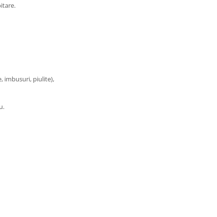
itare.
, imbusuri, piulite),
u.