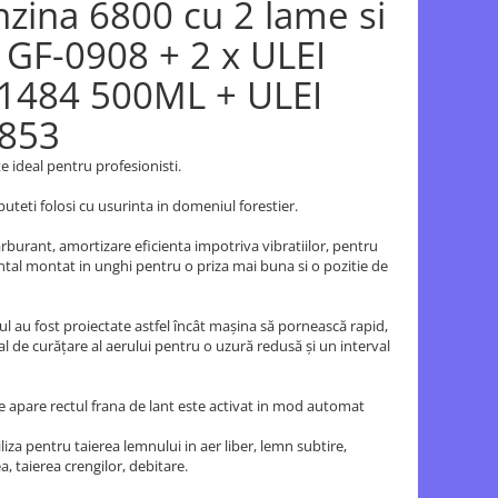
zina 6800 cu 2 lame si
 GF-0908 + 2 x ULEI
1484 500ML + ULEI
0853
 ideal pentru profesionisti.
 puteti folosi cu usurinta in domeniul forestier.
rburant, amortizare eficienta impotriva vibratiilor, pentru
ntal montat in unghi pentru o priza mai buna si o pozitie de
ul au fost proiectate astfel încât maşina să pornească rapid,
l de curăţare al aerului pentru o uzură redusă şi un interval
are apare rectul frana de lant este activat in mod automat
iza pentru taierea lemnului in aer liber, lemn subtire,
a, taierea crengilor, debitare.