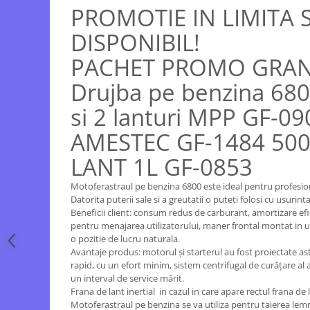
Echipamente ferma
Invertoare sudura - IGBT / MMA
PROMOTIE IN LIMITA 
Freze pentru zapada
Aspiratoare
DISPONIBIL!
Instalatii sanitare
Accesorii auto
PACHET PROMO GRAN
Chiuvete
Compresoare aer
Drujba pe benzina 680
Intretinere
Echipamente industriale de
brichetare / peletizare
Masini de maturat si accesorii
si 2 lanturi MPP GF-09
Echipamente pentru protectia
Masini de tuns iarba
AMESTEC GF-1484 500
muncii
Motocoase
LANT 1L GF-0853
Generatoare
Accesorii motocositoare
Pistoale de lipit
Accesorii pentru masini de tuns
Motoferastraul pe benzina 6800 este ideal pentru profesion
gazon
Datorita puterii sale si a greutatii o puteti folosi cu usurint
Beneficii client: consum redus de carburant, amortizare efic
Masini de tuns iarba/gazon
pentru menajarea utilizatorului, maner frontal montat in u
Tractorase pentru gazon
o pozitie de lucru naturala.
Avantaje produs: motorul şi starterul au fost proiectate as
Mobilier pentru gradina
rapid, cu un efort minim, sistem centrifugal de curăţare al 
Mori de macinat cereale
un interval de service mărit.
Frana de lant inertial in cazul in care apare rectul frana d
Pompe de apa
Motoferastraul pe benzina se va utiliza pentru taierea lemnu