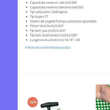
Capacitate rezervor ulei (ml):260
Tocatoare de furaje
Capacitate rezervor benzina (ml):550
Tip carburator :Diafragma
Tip bujie:L7T
Sistem de ungere:Pompa automata ajustabila
Pinion lant (inch):0.325"
Tip lant: pas (inch):0.325"
Tip lant: ecartament (inch):0.058"
Lungime sina (inch/cm):16-18" / 40
Informatii conformitate produs
-26%