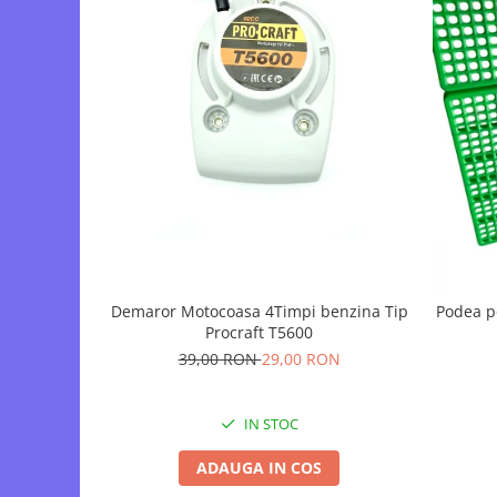
Demaror Motocoasa 4Timpi benzina Tip
Podea p
Procraft T5600
39,00 RON
29,00 RON
IN STOC
ADAUGA IN COS