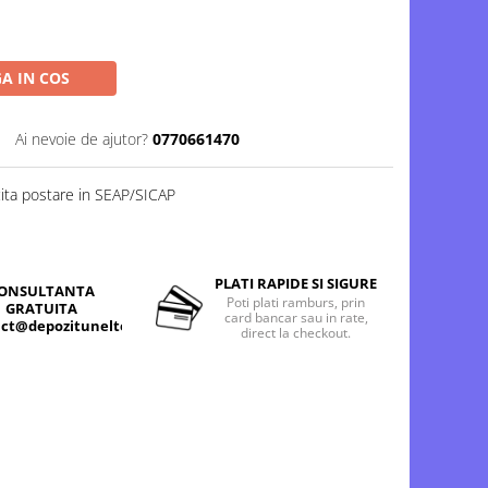
A IN COS
Ai nevoie de ajutor?
0770661470
cita postare in SEAP/SICAP
PLATI RAPIDE SI SIGURE
ONSULTANTA
Poti plati ramburs, prin
GRATUITA
card bancar sau in rate,
ct@depozitunelte.ro
direct la checkout.