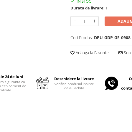
IN STOC
Durata de livrare:
1
ADAUG
Cod Produs:
DPU-GDP-GF-0908
Adauga la Favorite
Soli
ie 24 de luni
C
Deschidere la livrare
era siguranta ca
verifica produsul inainte
 un echipament de
conta
de a-l achita
calitate