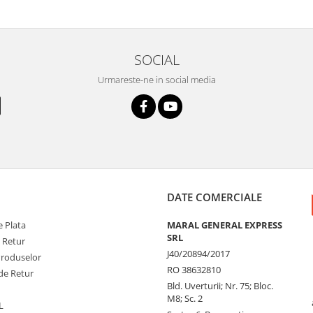
SOCIAL
Urmareste-ne in social media
DATE COMERCIALE
 Plata
MARAL GENERAL EXPRESS
SRL
e Retur
J40/20894/2017
Produselor
RO 38632810
de Retur
Bld. Uverturii; Nr. 75; Bloc.
M8; Sc. 2
L