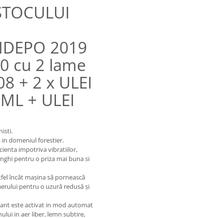
STOCULUI
DEPO 2019
0 cu 2 lame
08 + 2 x ULEI
ML + ULEI
isti.
a in domeniul forestier.
ienta impotriva vibratiilor,
nghi pentru o priza mai buna si
tfel încât maşina să pornească
aerului pentru o uzură redusă şi
e lant este activat in mod automat
lui in aer liber, lemn subtire,