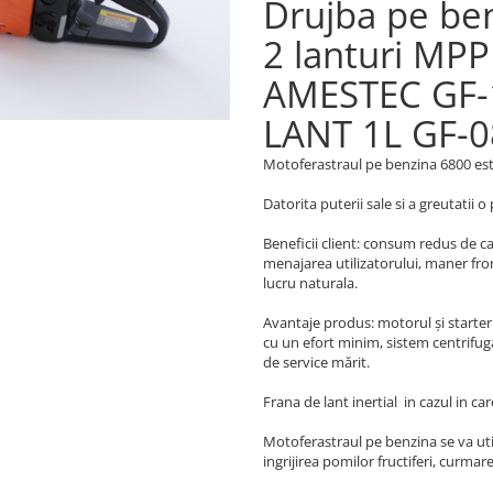
Drujba pe ben
2 lanturi MPP
AMESTEC GF-
LANT 1L GF-
Motoferastraul pe benzina 6800 este
Datorita puterii sale si a greutatii o
Beneficii client: consum redus de ca
menajarea utilizatorului, maner fro
lucru naturala.
Avantaje produs: motorul şi starter
cu un efort minim, sistem centrifuga
de service mărit.
Frana de lant inertial in cazul in c
Motoferastraul pe benzina se va util
ingrijirea pomilor fructiferi, curmare