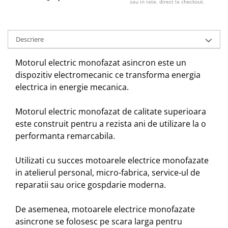
Echipamente ferma
sau in rate, direct la checkout.
Invertoare sudura - IGBT / MMA
Freze pentru zapada
Aspiratoare
Instalatii sanitare
Accesorii auto
Descriere
Chiuvete
Compresoare aer
Motorul electric monofazat asincron este un
Intretinere
Echipamente industriale de
dispozitiv electromecanic ce transforma energia
brichetare / peletizare
Masini de maturat si accesorii
electrica in energie mecanica.
Echipamente pentru protectia
Masini de tuns iarba
muncii
Motocoase
Motorul electric monofazat de calitate superioara
Generatoare
este construit pentru a rezista ani de utilizare la o
Accesorii motocositoare
Pistoale de lipit
performanta remarcabila.
Accesorii pentru masini de tuns
gazon
Utilizati cu succes motoarele electrice monofazate
Masini de tuns iarba/gazon
in atelierul personal, micro-fabrica, service-ul de
Tractorase pentru gazon
reparatii sau orice gospdarie moderna.
Mobilier pentru gradina
Mori de macinat cereale
De asemenea, motoarele electrice monofazate
Pompe de apa
asincrone se folosesc pe scara larga pentru