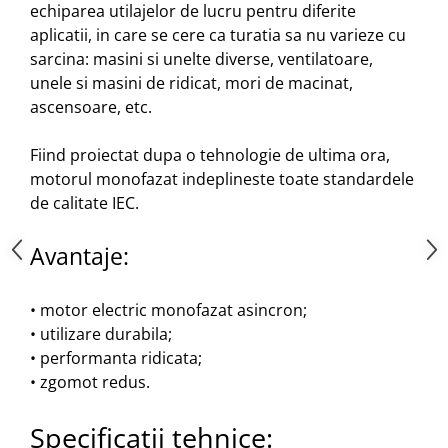
echiparea utilajelor de lucru pentru diferite
Motopompe
aplicatii, in care se cere ca turatia sa nu varieze cu
Accesorii pentru irigatii
sarcina: masini si unelte diverse, ventilatoare,
Furtunuri
unele si masini de ridicat, mori de macinat,
Hidrofoare
ascensoare, etc.
Pompe de apa de suprafata
Pompe recirculare
Fiind proiectat dupa o tehnologie de ultima ora,
Pompe submersibile
motorul monofazat indeplineste toate standardele
Sisteme de irigat si stropit
de calitate IEC.
Timp liber
Avantaje:
Accesorii pentru ATV
Alte vehicule electrice
ATV-uri
• motor electric monofazat asincron;
• utilizare durabila;
Biciclete
• performanta ridicata;
Scuter
• zgomot redus.
Tocatoare resturi vegetale
Despicatoare de lemne
Specificatii tehnice:
Granulatoare de furaje