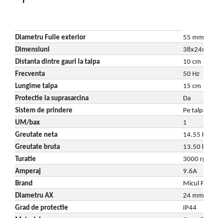
Tocatoare de furaje
Diametru Fulie exterior
55 mm
Dimensiuni
38x24x21
Distanta dintre gauri la talpa
10 cm
Frecventa
50 Hz
Lungime talpa
15 cm
Protectie la suprasarcina
Da
Sistem de prindere
Pe talpa
UM/bax
1
Greutate neta
14.55 kg
Greutate bruta
13.50 kg
Turatie
3000 rpm
Amperaj
9.6A
Brand
Micul Fermi
Diametru AX
24 mm
Grad de protectie
IP44