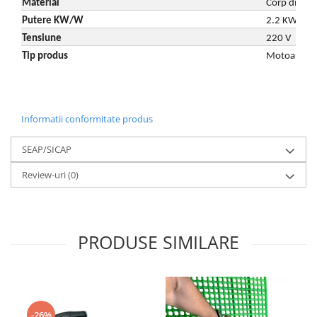
Material
Corp din fo
Putere KW/W
2.2 KW
Tensiune
220 V
Tip produs
Motoare ele
Informatii conformitate produs
SEAP/SICAP
Review-uri
(0)
PRODUSE SIMILARE
-26%