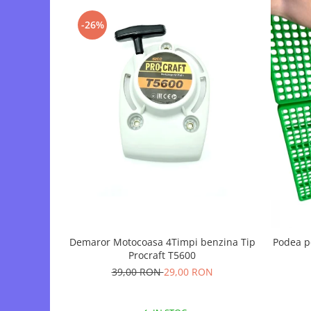
-26%
Demaror Motocoasa 4Timpi benzina Tip
Podea p
Procraft T5600
39,00 RON
29,00 RON