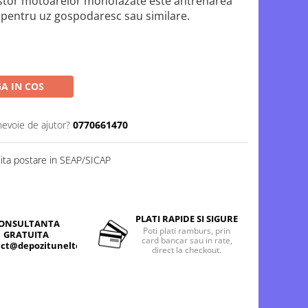
estor motoarelor monofazate este antrenarea
e pentru uz gospodaresc sau similare.
A IN COS
nevoie de ajutor?
0770661470
cita postare in SEAP/SICAP
PLATI RAPIDE SI SIGURE
ONSULTANTA
Poti plati ramburs, prin
GRATUITA
card bancar sau in rate,
ct@depozitunelte.ro
direct la checkout.