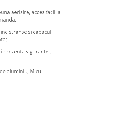
na aerisire, acces facil la
omanda;
bine stranse si capacul
ata;
ti prezenta sigurantei;
de aluminiu, Micul