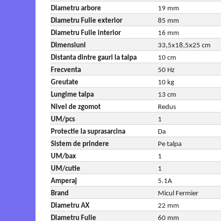
Tocatoare de furaje
Diametru arbore
19 mm
Diametru Fulie exterior
85 mm
Diametru Fulie interior
16 mm
Dimensiuni
33,5x18,5x25 cm
Distanta dintre gauri la talpa
10 cm
Frecventa
50 Hz
Greutate
10 kg
Lungime talpa
13 cm
Nivel de zgomot
Redus
UM/pcs
1
Protectie la suprasarcina
Da
Sistem de prindere
Pe talpa
UM/bax
1
UM/cutie
1
Amperaj
5.1A
Brand
Micul Fermier
Diametru AX
22 mm
Diametru Fulie
60 mm