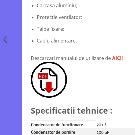
Motopompe
Carcasa aluminiu;
Accesorii pentru irigatii
Protectie ventilator;
Furtunuri
Hidrofoare
Talpa fixare;
Pompe de apa de suprafata
Cablu alimentare.
Pompe recirculare
Pompe submersibile
Descarcati manualul de utilizare de
AICI!
Sisteme de irigat si stropit
Timp liber
Accesorii pentru ATV
Alte vehicule electrice
ATV-uri
Biciclete
Specificatii tehnice :
Scuter
Tocatoare resturi vegetale
Despicatoare de lemne
Condensator de functionare
20 uf
Granulatoare de furaje
Condensator de pornire
100 uF