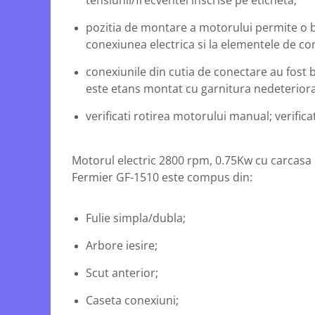
tensiunii/frecventei inscrise pe eticheta;
Echipamente ferma
Invertoare sudura - IGBT / MMA
Freze pentru zapada
Aspiratoare
pozitia de montare a motorului permite o bu
conexiunea electrica si la elementele de c
Instalatii sanitare
Accesorii auto
Chiuvete
Compresoare aer
conexiunile din cutia de conectare au fost 
Intretinere
este etans montat cu garnitura nedeterior
Echipamente industriale de
brichetare / peletizare
Masini de maturat si accesorii
verificati rotirea motorului manual; verifica
Echipamente pentru protectia
Masini de tuns iarba
muncii
Motocoase
Motorul electric 2800 rpm, 0.75Kw cu carcasa 
Generatoare
Accesorii motocositoare
Fermier GF-1510 este compus din:
Pistoale de lipit
Accesorii pentru masini de tuns
gazon
Fulie simpla/dubla;
Masini de tuns iarba/gazon
Tractorase pentru gazon
Arbore iesire;
Mobilier pentru gradina
Scut anterior;
Mori de macinat cereale
Caseta conexiuni;
Pompe de apa