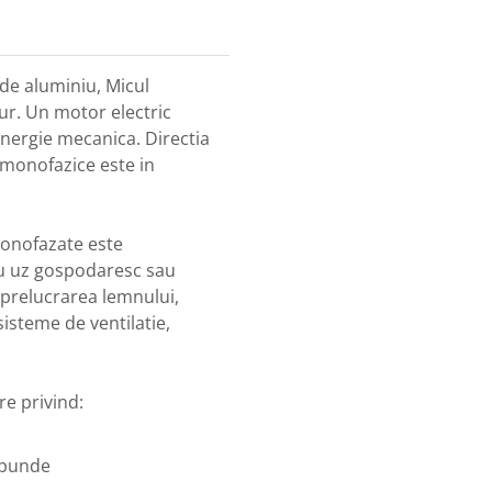
de aluminiu, Micul
ur. Un motor electric
energie mecanica. Directia
 monofazice este in
monofazate este
ru uz gospodaresc sau
 prelucrarea lemnului,
isteme de ventilatie,
are privind:
spunde