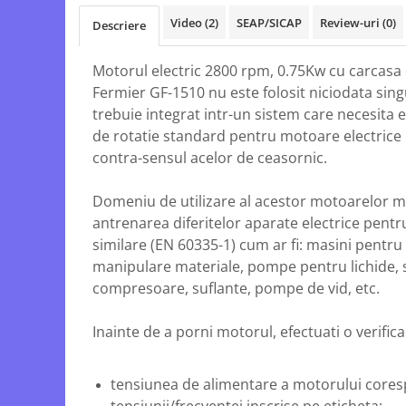
Echipamente electrice
Semanatori
Video
(2)
SEAP/SICAP
Review-uri
(0)
Descriere
Aeroterme industriale
Sere
Aparate de aer conditionat
Aparat spalat cu presiune
Motorul electric 2800 rpm, 0.75Kw cu carcasa 
Bormasini cu coloana
Batoze porumb
Fermier GF-1510 nu este folosit niciodata sing
Masini de cusut saci
Bricolaj
trebuie integrat intr-un sistem care necesita 
Masini de frezat
de rotatie standard pentru motoare electrice
Casa si Gradina
Suflanta pentru frunze
contra-sensul acelor de ceasornic.
Curatare pavaj
Scule de mana
Echipamente pentru atelier
Capsatoare electrice
Domeniu de utilizare al acestor motoarelor 
Grill-uri si gratare
antrenarea diferitelor aparate electrice pent
Diverse scule de mana
Lopeti pentru zapada
similare (EN 60335-1) cum ar fi: masini pentru
Scripeti si macarale
Unelte pentru gradina
manipulare materiale, pompe pentru lichide, s
Scule multifuncționale
Drujbe
compresoare, suflante, pompe de vid, etc.
Telemetre Digitale
Accesorii drujbe
Topoare
Inainte de a porni motorul, efectuati o verific
Drujbe cu acumulator
Aparate de sudura
Drujbe electrice
Accesorii aparate sudura
tensiunea de alimentare a motorului core
Drujbe pe benzina
Aparate de sudura cu plasma