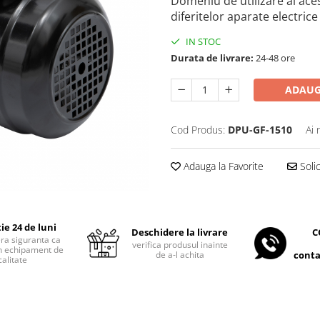
Domeniu de utilizare al ac
diferitelor aparate electric
IN STOC
Durata de livrare:
24-48 ore
ADAUG
Cod Produs:
DPU-GF-1510
Ai 
Adauga la Favorite
Soli
ie 24 de luni
C
Deschidere la livrare
era siguranta ca
verifica produsul inainte
 un echipament de
conta
de a-l achita
calitate