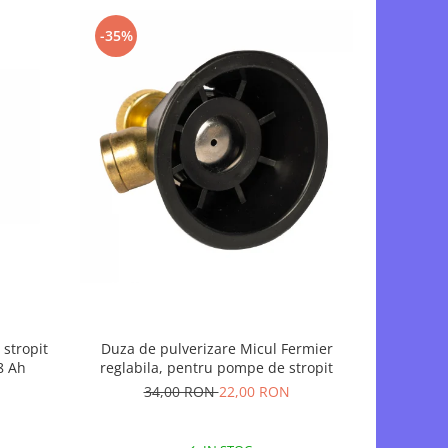
-35%
-19%
stropit
Duza de pulverizare Micul Fermier
Set Lance /
8 Ah
reglabila, pentru pompe de stropit
pentru st
Pandora 
34,00 RON
22,00 RON
5