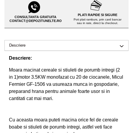
Drujbe pe benzina
Invertoare sudura - IGBT / MMA
Echipamente ferma
Aspiratoare
PLATI RAPIDE SI SIGURE
CONSULTANTA GRATUITA
Freze pentru zapada
Poti plati ramburs, prin card bancar
CONTACT@DEPOZITUNELTE.RO
Accesorii auto
sau in rate, direct la checkout.
Instalatii sanitare
Compresoare aer
Chiuvete
Echipamente industriale de
Descriere
Intretinere
brichetare / peletizare
Masini de maturat si accesorii
Descriere:
Echipamente pentru protectia
Masini de tuns iarba
muncii
Moara macinat cereale si stiuleti de porumb intregi (2
Motocoase
Generatoare
in 1)motor 3.5KW monofazat cu 20 de ciocanele, Micul
Accesorii motocositoare
Fermier GF-1506 va usureaza munca in gospodarie,
Pistoale de lipit
preparand hrana pentru animale foarte usor si in
Accesorii pentru masini de tuns
gazon
cantitati cat mai mari.
Masini de tuns iarba/gazon
Tractorase pentru gazon
Cu aceasta moara puteti macina orice fel de cereale
Mobilier pentru gradina
boabe si stiuleti de porumb intregi, astfel veti face
Mori de macinat cereale