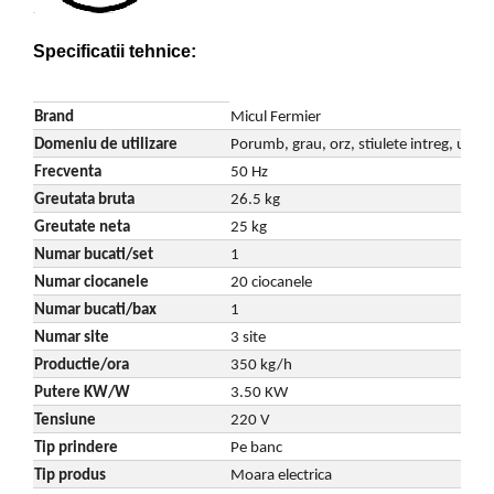
Despicatoare de lemne
Granulatoare de furaje
Specificatii tehnice:
Tocatoare de furaje
Brand
Micul Fermier
Domeniu de utilizare
Porumb, grau, orz, stiulete intreg, uruiala
Frecventa
50 Hz
Greutata bruta
26.5 kg
Greutate neta
25 kg
Numar bucati/set
1
Numar ciocanele
20 ciocanele
Numar bucati/bax
1
Numar site
3 site
Productie/ora
350 kg/h
Putere KW/W
3.50 KW
Tensiune
220 V
Tip prindere
Pe banc
Tip produs
Moara electrica