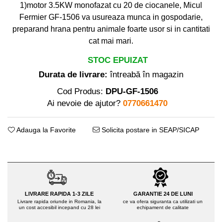
Distribuitoare sare sau seminte
Echipamente electrice
1)motor 3.5KW monofazat cu 20 de ciocanele, Micul
Semanatori
Fermier GF-1506 va usureaza munca in gospodarie,
Aeroterme industriale
Sere
preparand hrana pentru animale foarte usor si in cantitati
Aparate de aer conditionat
Aparat spalat cu presiune
cat mai mari.
Bormasini cu coloana
Batoze porumb
Masini de cusut saci
STOC EPUIZAT
Masini de frezat
Bricolaj
Durata de livrare:
întreabă în magazin
Suflanta pentru frunze
Casa si Gradina
Cod Produs:
DPU-GF-1506
Scule de mana
Ai nevoie de ajutor?
0770661470
Curatare pavaj
Capsatoare electrice
Echipamente pentru atelier
Diverse scule de mana
Adauga la Favorite
Solicita postare in SEAP/SICAP
Grill-uri si gratare
Scripeti si macarale
Lopeti pentru zapada
Scule multifuncționale
Unelte pentru gradina
Telemetre Digitale
Drujbe
Topoare
Accesorii drujbe
Aparate de sudura
LIVRARE RAPIDA 1-3 ZILE
GARANTIE 24 DE LUNI
Drujbe cu acumulator
Livrare rapida oriunde in Romania, la
ce va ofera siguranta ca utilizati un
Accesorii aparate sudura
un cost accesibil incepand cu 28 lei
echipament de calitate
Drujbe electrice
Aparate de sudura cu plasma