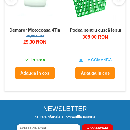
Demaror Motocoasa 4Timpi benzina Tip Procraft T5600
Podea pentru cușcă iepuri 59
39,00 RON
309,00 RON
29,00 RON
In stoc
LA COMANDA
Adauga in cos
Adauga in cos
NEWSLETTER
Nu rata ofertele si promotiile noastre