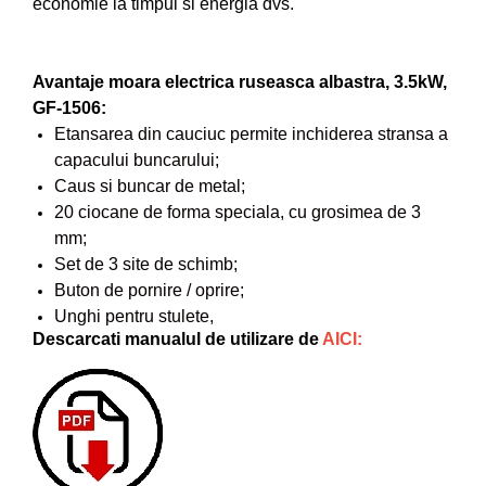
economie la timpul si energia dvs.
Pompe de apa
Motopompe
Avantaje moara electrica ruseasca albastra, 3.5kW,
Accesorii pentru irigatii
GF-1506:
Furtunuri
Etansarea din cauciuc permite inchiderea stransa a
Hidrofoare
capacului buncarului;
Pompe de apa de suprafata
Caus si buncar de metal;
Pompe recirculare
20 ciocane de forma speciala, cu grosimea de 3
Pompe submersibile
mm;
Sisteme de irigat si stropit
Set de 3 site de schimb;
Buton de pornire / oprire;
Timp liber
Unghi pentru stulete,
Accesorii pentru ATV
Descarcati manualul de utilizare de
AICI:
Alte vehicule electrice
ATV-uri
Biciclete
Scuter
Tocatoare resturi vegetale