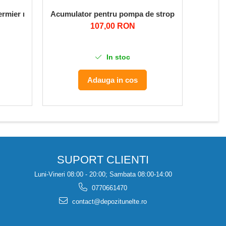
rmier reglabila, pentru pompe de stropit
Acumulator pentru pompa de stropit MICUL FERM
Set Lan
107,00 RON
In stoc
Adauga in cos
SUPORT CLIENTI
Luni-Vineri 08:00 - 20:00; Sambata 08:00-14:00
0770661470
contact@depozitunelte.ro