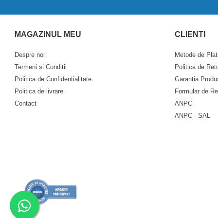
Pompe de apa
Motopompe
MAGAZINUL MEU
CLIENTI
Accesorii pentru irigatii
Furtunuri
Despre noi
Metode de Plat
Hidrofoare
Termeni si Conditii
Politica de Ret
Pompe de apa de suprafata
Politica de Confidentialitate
Garantia Produ
Pompe recirculare
Politica de livrare
Formular de Re
Pompe submersibile
Contact
ANPC
ANPC - SAL
Sisteme de irigat si stropit
Timp liber
Accesorii pentru ATV
Alte vehicule electrice
ATV-uri
Biciclete
Scuter
Tocatoare resturi vegetale