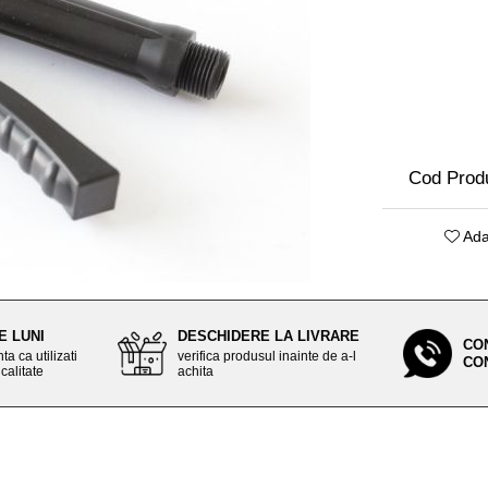
Cod Prod
Ada
E LUNI
DESCHIDERE LA LIVRARE
CO
ta ca utilizati
verifica produsul inainte de a-l
CO
calitate
achita