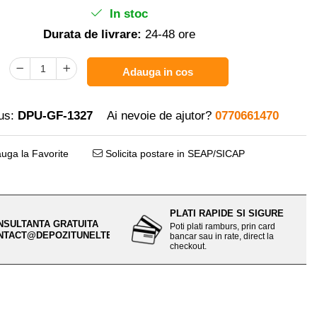
In stoc
Durata de livrare:
24-48 ore
Adauga in cos
us:
DPU-GF-1327
Ai nevoie de ajutor?
0770661470
uga la Favorite
Solicita postare in SEAP/SICAP
PLATI RAPIDE SI SIGURE
NSULTANTA GRATUITA
Poti plati ramburs, prin card
NTACT@DEPOZITUNELTE.RO
bancar sau in rate, direct la
checkout.