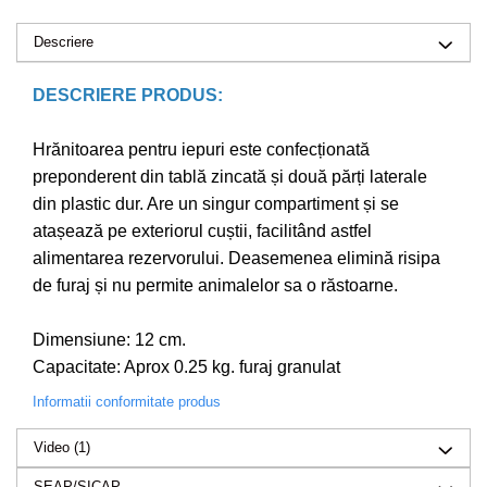
Drujbe pe benzina
Invertoare sudura - IGBT / MMA
Echipamente ferma
Descriere
Aspiratoare
Freze pentru zapada
Accesorii auto
DESCRIERE PRODUS:
Instalatii sanitare
Compresoare aer
Chiuvete
Hrănitoarea pentru iepuri este confecționată
Echipamente industriale de
Intretinere
preponderent din tablă zincată și două părți laterale
brichetare / peletizare
din plastic dur. Are un singur compartiment și se
Masini de maturat si accesorii
Echipamente pentru protectia
atașează pe exteriorul cuștii, facilitând astfel
Masini de tuns iarba
muncii
alimentarea rezervorului. Deasemenea elimină risipa
Motocoase
Generatoare
de furaj și nu permite animalelor sa o răstoarne.
Accesorii motocositoare
Pistoale de lipit
Accesorii pentru masini de tuns
Dimensiune: 12 cm.
gazon
Capacitate: Aprox 0.25 kg. furaj granulat
Masini de tuns iarba/gazon
Informatii conformitate produs
Tractorase pentru gazon
Mobilier pentru gradina
Video
(1)
Mori de macinat cereale
SEAP/SICAP