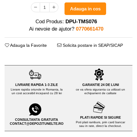
Distribuitoare sare sau seminte
Echipamente electrice
Adauga in cos
Semanatori
Aeroterme industriale
Sere
Aparate de aer conditionat
Cod Produs:
DPU-TMS076
Aparat spalat cu presiune
Bormasini cu coloana
Ai nevoie de ajutor?
0770661470
Batoze porumb
Masini de cusut saci
Masini de frezat
Bricolaj
Adauga la Favorite
Solicita postare in SEAP/SICAP
Suflanta pentru frunze
Casa si Gradina
Scule de mana
Curatare pavaj
Capsatoare electrice
Echipamente pentru atelier
Diverse scule de mana
Grill-uri si gratare
LIVRARE RAPIDA 1-3 ZILE
GARANTIE 24 DE LUNI
Scripeti si macarale
Lopeti pentru zapada
Livrare rapida oriunde in Romania, la
ce va ofera siguranta ca utilizati un
Scule multifuncționale
un cost accesibil incepand cu 28 lei
echipament de calitate
Unelte pentru gradina
Telemetre Digitale
Drujbe
Topoare
Accesorii drujbe
Aparate de sudura
PLATI RAPIDE SI SIGURE
CONSULTANTA GRATUITA
Drujbe cu acumulator
Poti plati ramburs, prin card bancar
CONTACT@DEPOZITUNELTE.RO
sau in rate, direct la checkout.
Accesorii aparate sudura
Drujbe electrice
Aparate de sudura cu plasma