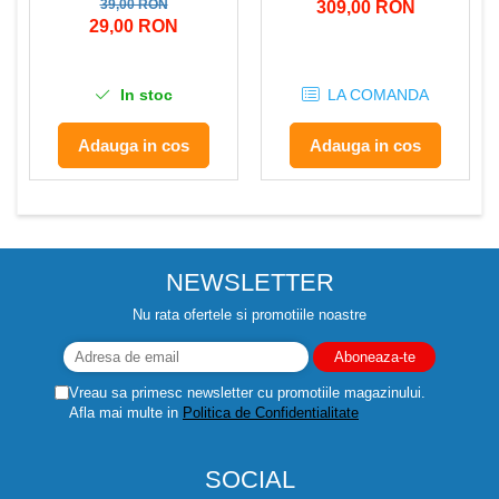
39,00 RON
309,00 RON
Despicatoare de lemne
29,00 RON
Granulatoare de furaje
Tocatoare de furaje
In stoc
LA COMANDA
Adauga in cos
Adauga in cos
NEWSLETTER
Nu rata ofertele si promotiile noastre
Vreau sa primesc newsletter cu promotiile magazinului.
Afla mai multe in
Politica de Confidentialitate
SOCIAL