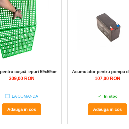
 T5600
pentru cușcă iepuri 59x59cm (set 10 buc)
Acumulator pentru pompa d
309,00 RON
107,00 RON
LA COMANDA
In stoc
Adauga in cos
Adauga in cos