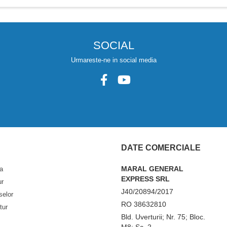
SOCIAL
Urmareste-ne in social media
DATE COMERCIALE
MARAL GENERAL
a
EXPRESS SRL
ur
J40/20894/2017
selor
RO 38632810
tur
Bld. Uverturii; Nr. 75; Bloc.