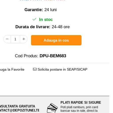
Garantie:
24 luni
In stoc
Durata de livrare:
24-48 ore
Adauga in cos
Cod Produs:
DPU-BEM683
uga la Favorite
Solicita postare in SEAP/SICAP
PLATI RAPIDE SI SIGURE
NSULTANTA GRATUITA
Poti plati ramburs, prin card
NTACT@DEPOZITUNELTE.RO
bancar sau in rate, direct la