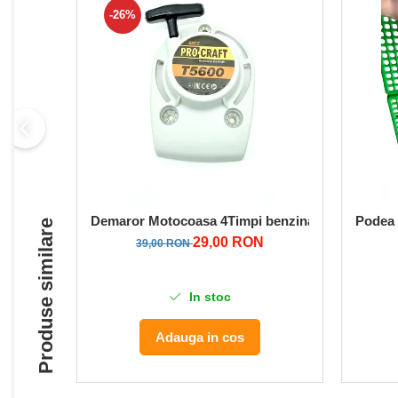
-26%
Despicatoare de lemne
Granulatoare de furaje
Tocatoare de furaje
Demaror Motocoasa 4Timpi benzina Tip Procraft
Podea 
Produse similare
29,00 RON
39,00 RON
In stoc
Adauga in cos