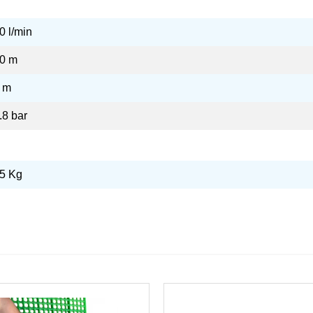
0 l/min
0 m
 m
.8 bar
5 Kg