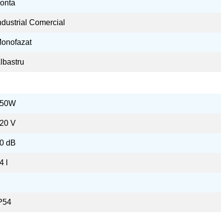
onta
ndustrial Comercial
onofazat
lbastru
550W
20 V
0 dB
4 l
P54