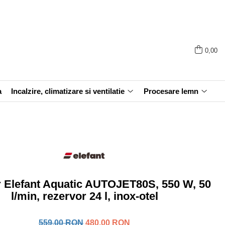
0,00
a
Incalzire, climatizare si ventilatie
Procesare lemn
r Elefant Aquatic AUTOJET80S, 550 W, 50
l/min, rezervor 24 l, inox-otel
559,00 RON
480,00 RON