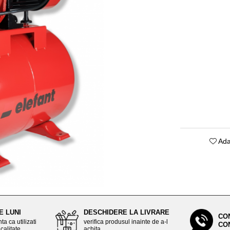
Ada
E LUNI
DESCHIDERE LA LIVRARE
CO
ta ca utilizati
verifica produsul inainte de a-l
CO
calitate
achita