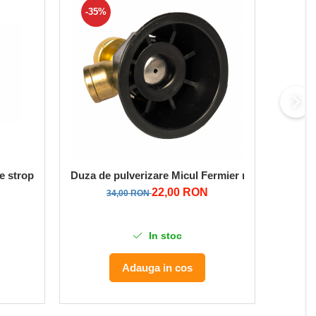
-35%
-19
e stropit MICUL FERMIER, GF-0656, 8 Ah
Duza de pulverizare Micul Fermier reglabila, pent
Set Lan
22,00 RON
34,00 RON
In stoc
Adauga in cos