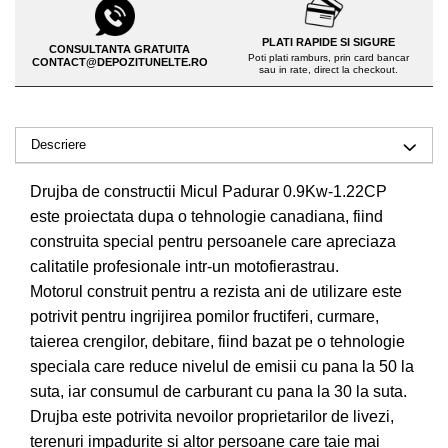
Drujbe pe benzina
Invertoare sudura - IGBT / MMA
Echipamente ferma
PLATI RAPIDE SI SIGURE
Aspiratoare
CONSULTANTA GRATUITA
Poti plati ramburs, prin card bancar
CONTACT@DEPOZITUNELTE.RO
Freze pentru zapada
sau in rate, direct la checkout.
Accesorii auto
Instalatii sanitare
Compresoare aer
Chiuvete
Descriere
Echipamente industriale de
Intretinere
brichetare / peletizare
Masini de maturat si accesorii
Drujba de constructii Micul Padurar 0.9Kw-1.22CP
Echipamente pentru protectia
este proiectata dupa o tehnologie canadiana, fiind
Masini de tuns iarba
muncii
construita special pentru persoanele care apreciaza
Motocoase
Generatoare
calitatile profesionale intr-un motofierastrau.
Accesorii motocositoare
Pistoale de lipit
Motorul construit pentru a rezista ani de utilizare este
Accesorii pentru masini de tuns
potrivit pentru ingrijirea pomilor fructiferi, curmare,
gazon
taierea crengilor, debitare, fiind bazat pe o tehnologie
Masini de tuns iarba/gazon
speciala care reduce nivelul de emisii cu pana la 50 la
Tractorase pentru gazon
suta, iar consumul de carburant cu pana la 30 la suta.
Mobilier pentru gradina
Drujba este potrivita nevoilor proprietarilor de livezi,
Mori de macinat cereale
terenuri impadurite si altor persoane care taie mai