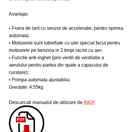
Despicatoare de lemne
Granulatoare de furaje
Avantaje:
Tocatoare de furaje
• Frana de lant cu senzor de acceleratie, pentru oprirea
automata;
• Motoarele sunt lubrefiate cu ulei special facut pentru
motoarele pe benzina in 2 timpi racire cu aer;
• Functie anti-inghet (prin ventil de ventilatie a
aerulului pentru partea din spate a capacului de
curatare);
• Pompa automata ajustabila;
Greutate: 4.55kg
Descarcati manualul de utilizare de
AICI!