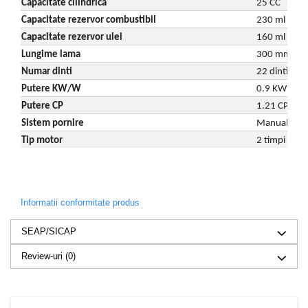
Capacitate cilindrica
25 CC
Capacitate rezervor combustibil
230 ml
Capacitate rezervor ulei
160 ml
Lungime lama
300 mm
Numar dinti
22 dinti
Putere KW/W
0.9 KW
Putere CP
1.21 CP
Sistem pornire
Manuala (d
Tip motor
2 timpi
Informatii conformitate produs
SEAP/SICAP
Review-uri
(0)