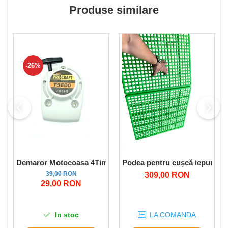
Produse similare
-26%
Demaror Motocoasa 4Timpi benzina Tip Procraft T5600
Podea pentru cușcă iepuri 59
39,00 RON
309,00 RON
29,00 RON
In stoc
LA COMANDA