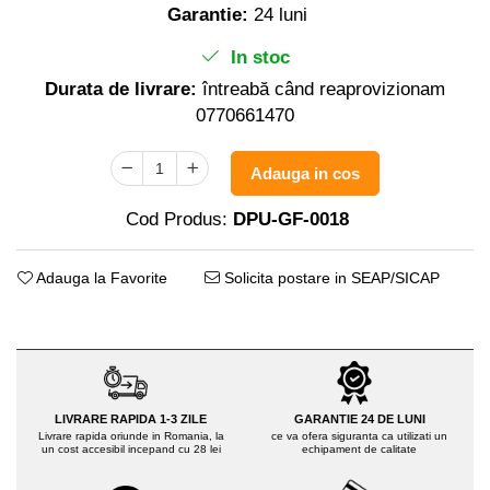
Distribuitoare sare sau seminte
Echipamente electrice
Garantie:
24 luni
Semanatori
Aeroterme industriale
In stoc
Sere
Aparate de aer conditionat
Durata de livrare:
întreabă când reaprovizionam
Aparat spalat cu presiune
Bormasini cu coloana
0770661470
Batoze porumb
Masini de cusut saci
Masini de frezat
Bricolaj
Adauga in cos
Suflanta pentru frunze
Casa si Gradina
Scule de mana
Cod Produs:
DPU-GF-0018
Curatare pavaj
Capsatoare electrice
Echipamente pentru atelier
Diverse scule de mana
Adauga la Favorite
Solicita postare in SEAP/SICAP
Grill-uri si gratare
Scripeti si macarale
Lopeti pentru zapada
Scule multifuncționale
Unelte pentru gradina
Telemetre Digitale
Drujbe
Topoare
Accesorii drujbe
Aparate de sudura
LIVRARE RAPIDA 1-3 ZILE
GARANTIE 24 DE LUNI
Livrare rapida oriunde in Romania, la
ce va ofera siguranta ca utilizati un
Drujbe cu acumulator
un cost accesibil incepand cu 28 lei
echipament de calitate
Accesorii aparate sudura
Drujbe electrice
Aparate de sudura cu plasma