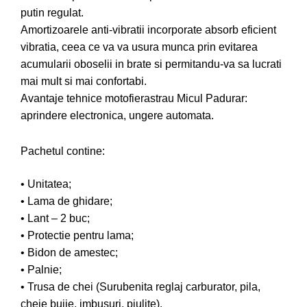
putin regulat.
Pompe de apa
Amortizoarele anti-vibratii incorporate absorb eficient
Motopompe
vibratia, ceea ce va va usura munca prin evitarea
Accesorii pentru irigatii
acumularii oboselii in brate si permitandu-va sa lucrati
Furtunuri
mai mult si mai confortabi.
Hidrofoare
Avantaje tehnice motofierastrau Micul Padurar:
Pompe de apa de suprafata
aprindere electronica, ungere automata.
Pompe recirculare
Pompe submersibile
Pachetul contine:
Sisteme de irigat si stropit
• Unitatea;
Timp liber
• Lama de ghidare;
Accesorii pentru ATV
• Lant – 2 buc;
Alte vehicule electrice
• Protectie pentru lama;
ATV-uri
• Bidon de amestec;
Biciclete
• Palnie;
Scuter
• Trusa de chei (Surubenita reglaj carburator, pila,
Tocatoare resturi vegetale
cheie bujie, imbusuri, piulite).