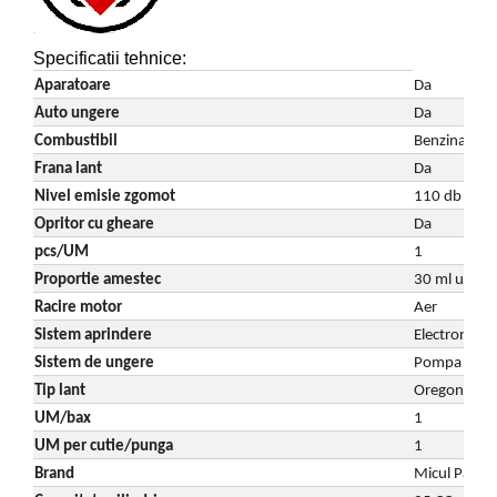
Specificatii tehnice:
Aparatoare
Da
Auto ungere
Da
Combustibil
Benzina
Frana lant
Da
Nivel emisie zgomot
110 db
Opritor cu gheare
Da
pcs/UM
1
Proportie amestec
30 ml ulei / 
Racire motor
Aer
Sistem aprindere
Electronic
Sistem de ungere
Pompa autom
Tip lant
Oregon pas 
UM/bax
1
UM per cutie/punga
1
Brand
Micul Padur