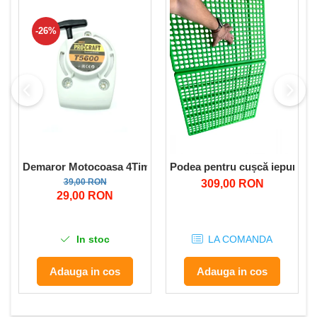
-26%
Demaror Motocoasa 4Timpi benzina Tip Procraft T5600
Podea pentru cușcă iepuri 59
39,00 RON
309,00 RON
29,00 RON
In stoc
LA COMANDA
Adauga in cos
Adauga in cos