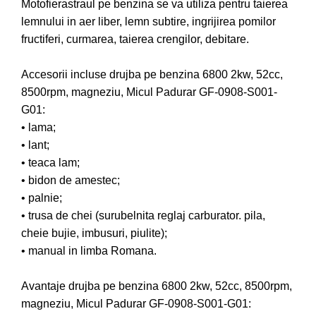
Motofierastraul pe benzina se va utiliza pentru taierea
Pompe de apa
lemnului in aer liber, lemn subtire, ingrijirea pomilor
fructiferi, curmarea, taierea crengilor, debitare.
Motopompe
Accesorii pentru irigatii
Accesorii incluse drujba pe benzina 6800 2kw, 52cc,
Furtunuri
8500rpm, magneziu, Micul Padurar GF-0908-S001-
Hidrofoare
G01:
Pompe de apa de suprafata
• lama;
Pompe recirculare
• lant;
Pompe submersibile
• teaca lam;
Sisteme de irigat si stropit
• bidon de amestec;
Timp liber
• palnie;
• trusa de chei (surubelnita reglaj carburator. pila,
Accesorii pentru ATV
cheie bujie, imbusuri, piulite);
Alte vehicule electrice
• manual in limba Romana.
ATV-uri
Biciclete
Avantaje drujba pe benzina 6800 2kw, 52cc, 8500rpm,
Scuter
magneziu, Micul Padurar GF-0908-S001-G01:
Tocatoare resturi vegetale