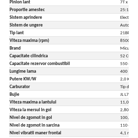
Pinion lant
7T x 0,32
Proportie amestec
25:1
Sistem aprindere
Electronic
Sistem de ungere
Automat
Tip lant
21BPX
Viteza maxima (rpm)
8500 rp
Brand
Micul Pa
Capacitate cilindrica
52 CC
Capacitate rezervor combustibil
550 cm³
Lungime lama
400 mm
Putere KW/W
2,0 KW
Carburator
Tip diafr
Bujie
JL L7T
Viteza maxima a lantului
11,000 
Viteza la mersul in gol
2,800 m
Nivel de zgomot in gol
100,5 dB
Nivel de zgomot in sarcina
110 dB (
Nivel vibratii maner frontal
4,1 m/s