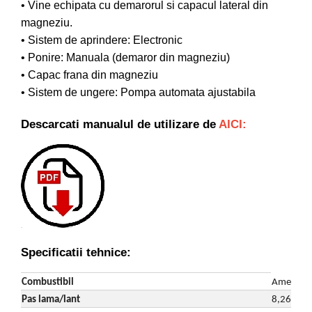
• Vine echipata cu demarorul si capacul lateral din
Despicatoare de lemne
magneziu.
Granulatoare de furaje
• Sistem de aprindere: Electronic
Tocatoare de furaje
• Ponire: Manuala (demaror din magneziu)
• Capac frana din magneziu
• Sistem de ungere: Pompa automata ajustabila
Descarcati manualul de utilizare de
AICI:
Specificatii tehnice:
Combustibil
Amestec b
Pas lama/lant
8,26 mm (