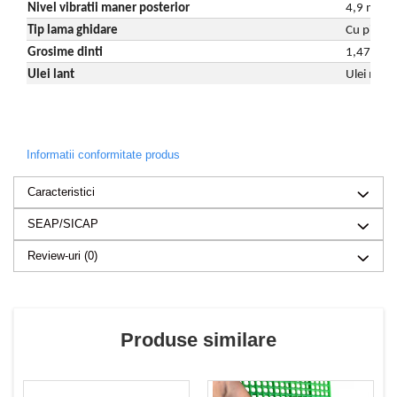
Nivel vibratii maner posterior
4,9 m/s
Tip lama ghidare
Cu pinion
Grosime dinti
1,47 mm
Ulei lant
Ulei mot
Informatii conformitate produs
Caracteristici
SEAP/SICAP
Review-uri
(0)
Produse similare