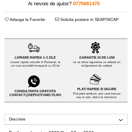
Distribuitoare sare sau seminte
Echipamente electrice
Ai nevoie de ajutor?
0770661470
Semanatori
Aeroterme industriale
Sere
Aparate de aer conditionat
Adauga la Favorite
Solicita postare in SEAP/SICAP
Aparat spalat cu presiune
Bormasini cu coloana
Batoze porumb
Masini de cusut saci
Masini de frezat
Bricolaj
Suflanta pentru frunze
Casa si Gradina
Scule de mana
LIVRARE RAPIDA 1-3 ZILE
GARANTIE 24 DE LUNI
Livrare rapida oriunde in Romania, la
ce va ofera siguranta ca utilizati un
Curatare pavaj
un cost accesibil incepand cu 28 lei
echipament de calitate
Capsatoare electrice
Echipamente pentru atelier
Diverse scule de mana
Grill-uri si gratare
Scripeti si macarale
Lopeti pentru zapada
PLATI RAPIDE SI SIGURE
Scule multifuncționale
CONSULTANTA GRATUITA
Unelte pentru gradina
Poti plati ramburs, prin card bancar
CONTACT@DEPOZITUNELTE.RO
sau in rate, direct la checkout.
Telemetre Digitale
Drujbe
Topoare
Accesorii drujbe
Aparate de sudura
Drujbe cu acumulator
Descriere
Accesorii aparate sudura
Drujbe electrice
Aparate de sudura cu plasma