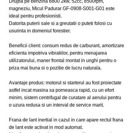
Drujba pe benzina 6800 2kw, 52cc, 8500rpm,
Drujbe pe benzina
Invertoare sudura - IGBT / MMA
magneziu, Micul Padurar GF-0908-S001-G01 este
Echipamente ferma
Aspiratoare
ideal pentru profesionisti.
Freze pentru zapada
Datorita puterii sale si a greutatii o puteti folosi cu
Accesorii auto
Instalatii sanitare
usurinta in domeniul forestier.
Compresoare aer
Chiuvete
Echipamente industriale de
Beneficii client: consum redus de carburant, amortizare
Intretinere
brichetare / peletizare
eficienta impotriva vibratiilor, pentru menajarea
Masini de maturat si accesorii
Echipamente pentru protectia
utilizatorului, maner frontal montat in unghi pentru o
Masini de tuns iarba
muncii
priza mai buna si o pozitie de lucru naturala.
Motocoase
Generatoare
Avantaje produs: motorul si starterul au fost proiectate
Accesorii motocositoare
Pistoale de lipit
astfel incat masina sa porneasca rapid, cu un efort
Accesorii pentru masini de tuns
minim, sistem centrifugal de curatare al aerului pentru
gazon
o uzura redusa si un interval de service marit.
Masini de tuns iarba/gazon
Tractorase pentru gazon
Frana de lant inertial in cazul in care apare rectul frana
Mobilier pentru gradina
de lant este activat in mod automat.
Mori de macinat cereale