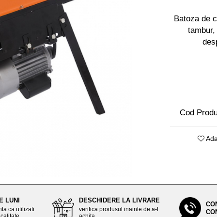
Batoza de c
tambur,
desp
Cod Produ
Ada
E LUNI
DESCHIDERE LA LIVRARE
CO
ta ca utilizati
verifica produsul inainte de a-l
CO
calitate
achita