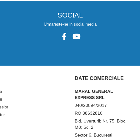
SOCIAL
Urmareste-ne in social media
DATE COMERCIALE
MARAL GENERAL
a
EXPRESS SRL
ur
J40/20894/2017
selor
RO 38632810
tur
Bld. Uverturii; Nr. 75; Bloc.
M8; Sc. 2
Sector 6, Bucuresti