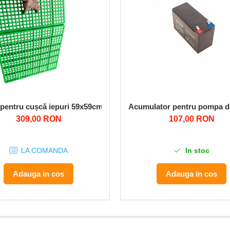
 T5600
pentru cușcă iepuri 59x59cm (set 10 buc)
Acumulator pentru pompa d
309,00 RON
107,00 RON
LA COMANDA
In stoc
Adauga in cos
Adauga in cos