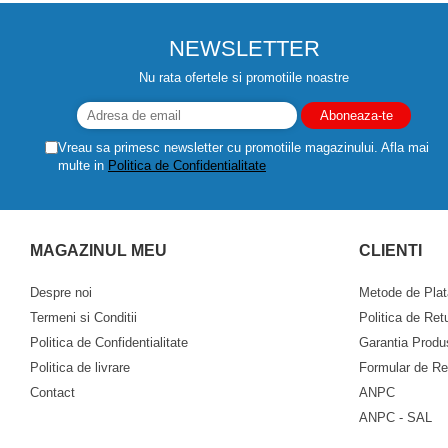
Despicatoare de lemne
NEWSLETTER
Granulatoare de furaje
Tocatoare de furaje
Nu rata ofertele si promotiile noastre
Vreau sa primesc newsletter cu promotiile magazinului. Afla mai
multe in
Politica de Confidentialitate
MAGAZINUL MEU
CLIENTI
Despre noi
Metode de Plat
Termeni si Conditii
Politica de Ret
Politica de Confidentialitate
Garantia Produ
Politica de livrare
Formular de Re
Contact
ANPC
ANPC - SAL