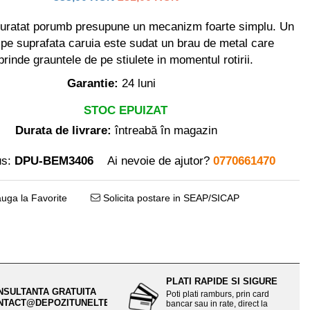
uratat porumb presupune un mecanizm foarte simplu. Un
 pe suprafata caruia este sudat un brau de metal care
rinde grauntele de pe stiulete in momentul rotirii.
Garantie:
24 luni
STOC EPUIZAT
Durata de livrare:
întreabă în magazin
s:
DPU-BEM3406
Ai nevoie de ajutor?
0770661470
uga la Favorite
Solicita postare in SEAP/SICAP
PLATI RAPIDE SI SIGURE
NSULTANTA GRATUITA
Poti plati ramburs, prin card
NTACT@DEPOZITUNELTE.RO
bancar sau in rate, direct la