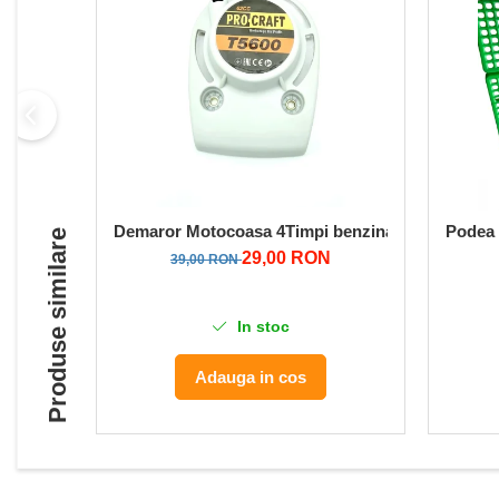
Pompe de apa
Motopompe
Accesorii pentru irigatii
Furtunuri
Hidrofoare
Pompe de apa de suprafata
Pompe recirculare
Demaror Motocoasa 4Timpi benzina Tip Procraft
Podea 
Produse similare
Pompe submersibile
29,00 RON
39,00 RON
Sisteme de irigat si stropit
Timp liber
In stoc
Accesorii pentru ATV
Alte vehicule electrice
Adauga in cos
ATV-uri
Biciclete
Scuter
Tocatoare resturi vegetale