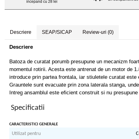
Distribuitoare sare sau seminte
Echipamente electrice
incepand cu 28 lei
Semanatori
Aeroterme industriale
Sere
Aparate de aer conditionat
Aparat spalat cu presiune
Bormasini cu coloana
Descriere
SEAP/SICAP
Review-uri
(0)
Batoze porumb
Masini de cusut saci
Masini de frezat
Bricolaj
Descriere
Suflanta pentru frunze
Casa si Gradina
Scule de mana
Batoza de curatat porumb presupune un mecanizm foarte 
Curatare pavaj
momentul rotirii. Acesta este antrenat de un motor de 1.
Capsatoare electrice
Echipamente pentru atelier
introduce prin partea frontala, iar stiuletele curatat est
Diverse scule de mana
Grill-uri si gratare
Grauntele sunt evacuate prin zona laterala stanga, unde 
Scripeti si macarale
Lopeti pentru zapada
Intreg ansamblul este eficient construit si nu presupune 
Scule multifuncționale
Unelte pentru gradina
Telemetre Digitale
Drujbe
Specificatii
Topoare
Accesorii drujbe
Aparate de sudura
CARACTERISTICI GENERALE
Drujbe cu acumulator
Accesorii aparate sudura
Drujbe electrice
Utilizat pentru
C
Aparate de sudura cu plasma