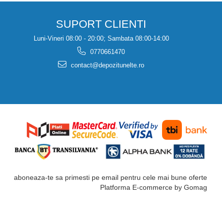
SUPORT CLIENTI
Luni-Vineri 08:00 - 20:00; Sambata 08:00-14:00
0770661470
contact@depozitunelte.ro
aboneaza-te sa primesti pe email pentru cele mai bune oferte
Platforma E-commerce by Gomag