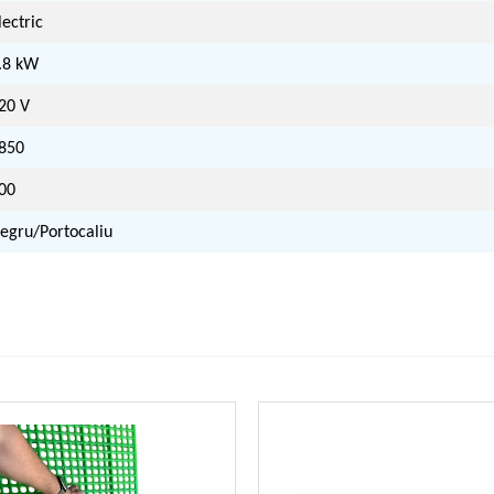
lectric
.8 kW
20 V
850
00
egru/Portocaliu