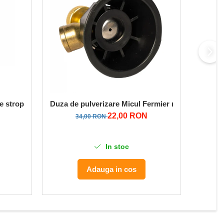
-19
e stropit MICUL FERMIER, GF-0656, 8 Ah
Duza de pulverizare Micul Fermier reglabila, pent
Set Lan
22,00 RON
34,00 RON
In stoc
Adauga in cos