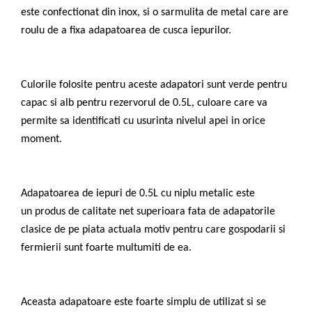
Echipamente ferma
Invertoare sudura - IGBT / MMA
este confectionat din inox, si o sarmulita de metal care are
Freze pentru zapada
Aspiratoare
roulu de a fixa adapatoarea de cusca iepurilor.
Instalatii sanitare
Accesorii auto
Chiuvete
Compresoare aer
Intretinere
Culorile folosite pentru aceste adapatori sunt verde pentru
Echipamente industriale de
brichetare / peletizare
capac si alb pentru rezervorul de 0.5L, culoare care va
Masini de maturat si accesorii
permite sa identificati cu usurinta nivelul apei in orice
Echipamente pentru protectia
Masini de tuns iarba
muncii
moment.
Motocoase
Generatoare
Accesorii motocositoare
Pistoale de lipit
Accesorii pentru masini de tuns
Adapatoarea de iepuri de 0.5L cu niplu metalic este
gazon
un produs de calitate net superioara fata de adapatorile
Masini de tuns iarba/gazon
clasice de pe piata actuala motiv pentru care gospodarii si
Tractorase pentru gazon
fermierii sunt foarte multumiti de ea.
Mobilier pentru gradina
Mori de macinat cereale
Pompe de apa
Aceasta adapatoare este foarte simplu de utilizat si se