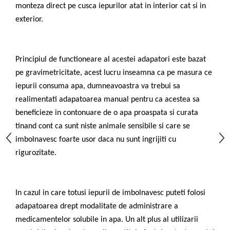
Motopompe
monteza direct pe cusca iepurilor atat in interior cat si in
Accesorii pentru irigatii
exterior.
Furtunuri
Hidrofoare
Pompe de apa de suprafata
Principiul de functioneare al acestei adapatori este bazat
Pompe recirculare
pe gravimetricitate, acest lucru inseamna ca pe masura ce
Pompe submersibile
iepurii consuma apa, dumneavoastra va trebui sa
Sisteme de irigat si stropit
realimentati adapatoarea manual pentru ca acestea sa
beneficieze in contonuare de o apa proaspata si curata
Timp liber
tinand cont ca sunt niste animale sensibile si care se
Accesorii pentru ATV
imbolnavesc foarte usor daca nu sunt ingrijiti cu
Alte vehicule electrice
rigurozitate.
ATV-uri
Biciclete
Scuter
In cazul in care totusi iepurii de imbolnavesc puteti folosi
Tocatoare resturi vegetale
adapatoarea drept modalitate de administrare a
Despicatoare de lemne
medicamentelor solubile in apa. Un alt plus al utilizarii
Granulatoare de furaje