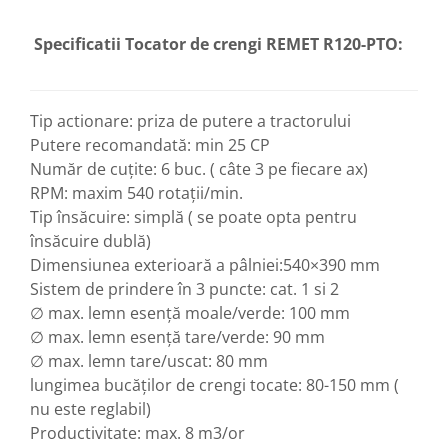
Motopompe
Accesorii pentru irigatii
Specificatii Tocator de crengi REMET R120-PTO:
Furtunuri
Hidrofoare
Pompe de apa de suprafata
Tip actionare: priza de putere a tractorului
Pompe recirculare
Putere recomandată: min 25 CP
Pompe submersibile
Număr de cuțite: 6 buc. ( câte 3 pe fiecare ax)
RPM: maxim 540 rotații/min.
Sisteme de irigat si stropit
Tip însăcuire: simplă ( se poate opta pentru
Timp liber
însăcuire dublă)
Accesorii pentru ATV
Dimensiunea exterioară a pâlniei:540×390 mm
Alte vehicule electrice
Sistem de prindere în 3 puncte: cat. 1 si 2
ATV-uri
∅ max. lemn esență moale/verde: 100 mm
Biciclete
∅ max. lemn esență tare/verde: 90 mm
Scuter
∅ max. lemn tare/uscat: 80 mm
lungimea bucăților de crengi tocate: 80-150 mm (
Tocatoare resturi vegetale
nu este reglabil)
Despicatoare de lemne
Productivitate: max. 8 m3/or
Granulatoare de furaje