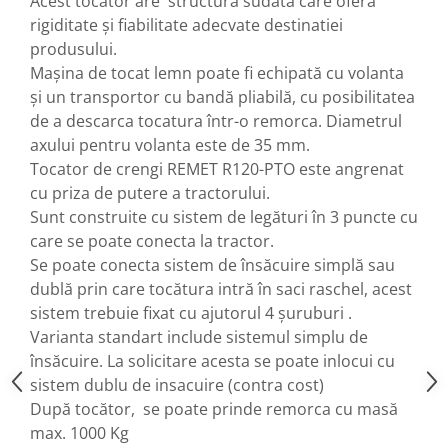
Acest tocator are structura sudată care oferă
Echipamente ferma
Invertoare sudura - IGBT / MMA
rigiditate și fiabilitate adecvate destinatiei
Freze pentru zapada
Aspiratoare
produsului.
Instalatii sanitare
Accesorii auto
Mașina de tocat lemn poate fi echipată cu volanta
și un transportor cu bandă pliabilă, cu posibilitatea
Chiuvete
Compresoare aer
de a descarca tocatura într-o remorca. Diametrul
Intretinere
Echipamente industriale de
axului pentru volanta este de 35 mm.
brichetare / peletizare
Masini de maturat si accesorii
Tocator de crengi REMET R120-PTO este angrenat
Echipamente pentru protectia
Masini de tuns iarba
cu priza de putere a tractorului.
muncii
Sunt construite cu sistem de legături în 3 puncte cu
Motocoase
Generatoare
care se poate conecta la tractor.
Accesorii motocositoare
Pistoale de lipit
Se poate conecta sistem de însăcuire simplă sau
Accesorii pentru masini de tuns
dublă prin care tocătura intră în saci raschel, acest
gazon
sistem trebuie fixat cu ajutorul 4 șuruburi .
Masini de tuns iarba/gazon
Varianta standart include sistemul simplu de
Tractorase pentru gazon
însăcuire. La solicitare acesta se poate inlocui cu
Mobilier pentru gradina
sistem dublu de insacuire (contra cost)
Mori de macinat cereale
După tocător, se poate prinde remorca cu masă
Pompe de apa
max. 1000 Kg