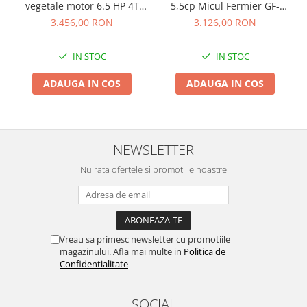
vegetale motor 6.5 HP 4T
5,5cp Micul Fermier GF-
benzina, GF-0089
0089
3.456,00 RON
3.126,00 RON
IN STOC
IN STOC
ADAUGA IN COS
ADAUGA IN COS
NEWSLETTER
Nu rata ofertele si promotiile noastre
Vreau sa primesc newsletter cu promotiile
magazinului. Afla mai multe in
Politica de
Confidentialitate
SOCIAL