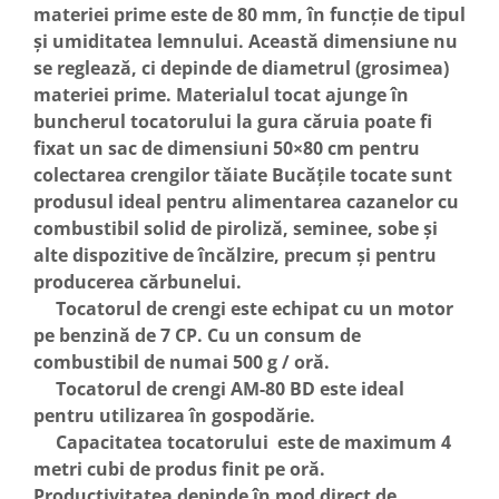
Echipamente ferma
Invertoare sudura - IGBT / MMA
materiei prime este de 80 mm, în funcție de tipul
Freze pentru zapada
și umiditatea lemnului.
Această dimensiune nu
Aspiratoare
se reglează, ci depinde de diametrul (grosimea)
Instalatii sanitare
Accesorii auto
materiei prime. Materialul tocat ajunge în
Chiuvete
Compresoare aer
buncherul tocatorului la gura căruia poate fi
Intretinere
Echipamente industriale de
fixat un sac de dimensiuni 50×80 cm pentru
brichetare / peletizare
Masini de maturat si accesorii
colectarea crengilor tăiate Bucățile tocate sunt
produsul ideal pentru alimentarea cazanelor cu
Echipamente pentru protectia
Masini de tuns iarba
muncii
combustibil solid de piroliză, seminee, sobe și
Motocoase
alte dispozitive de încălzire, precum și pentru
Generatoare
Accesorii motocositoare
producerea cărbunelui.
Pistoale de lipit
Accesorii pentru masini de tuns
Tocatorul de crengi este echipat cu un motor
gazon
pe benzină de 7 CP. Cu un consum de
Masini de tuns iarba/gazon
combustibil de numai 500 g / oră.
Tractorase pentru gazon
Tocatorul de crengi AM-80 BD este ideal
Mobilier pentru gradina
pentru utilizarea în gospodărie.
Capacitatea tocatorului este de maximum 4
Mori de macinat cereale
metri cubi de produs finit pe oră.
Pompe de apa
Productivitatea depinde în mod direct de