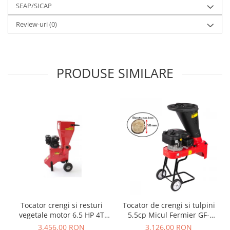
SEAP/SICAP
Review-uri
(0)
PRODUSE SIMILARE
Tocator crengi si resturi
Tocator de crengi si tulpini
vegetale motor 6.5 HP 4T
5,5cp Micul Fermier GF-
benzina, GF-0089
0089
3.456,00 RON
3.126,00 RON