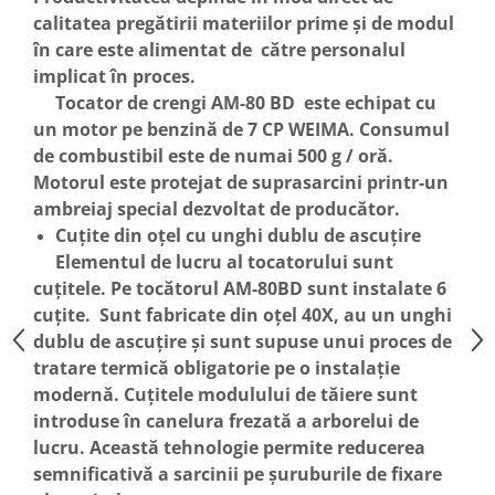
Motopompe
calitatea pregătirii materiilor prime și de modul
Accesorii pentru irigatii
în care este alimentat de către personalul
Furtunuri
implicat în proces.
Hidrofoare
Tocator de crengi AM-80 BD este echipat cu
Pompe de apa de suprafata
un motor pe benzină de 7 CP WEIMA. Consumul
de combustibil este de numai 500 g / oră.
Pompe recirculare
Motorul este protejat de suprasarcini printr-un
Pompe submersibile
ambreiaj special dezvoltat de producător.
Sisteme de irigat si stropit
Cuțite din oțel cu unghi dublu de ascuțire
Timp liber
Elementul de lucru al tocatorului sunt
Accesorii pentru ATV
cuțitele. Pe tocătorul AM-80BD sunt instalate 6
Alte vehicule electrice
cuțite. Sunt fabricate din oțel 40X, au un unghi
ATV-uri
dublu de ascuțire și sunt supuse unui proces de
tratare termică obligatorie pe o instalație
Biciclete
modernă. Cuțitele modulului de tăiere sunt
Scuter
introduse în canelura frezată a arborelui de
Tocatoare resturi vegetale
lucru. Această tehnologie permite reducerea
Despicatoare de lemne
semnificativă a sarcinii pe șuruburile de fixare
Granulatoare de furaje