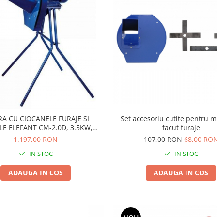
Set accesoriu cutite pentru 
A CU CIOCANELE FURAJE SI
facut furaje
LE ELEFANT CM-2.0D, 3.5KW,
3000RPM, 500KG-H
107,00 RON
68,00 RO
1.197,00 RON
IN STOC
IN STOC
ADAUGA IN COS
ADAUGA IN COS