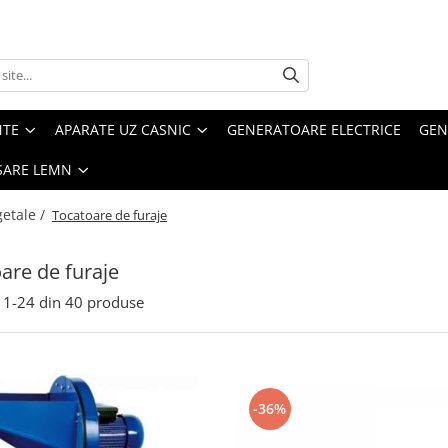
NTE
APARATE UZ CASNIC
GENERATOARE ELECTRICE
GEN
SARE LEMN
getale /
Tocatoare de furaje
are de furaje
1-
24
din
40
produse
-36%