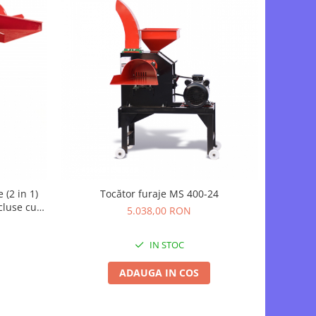
 (2 in 1)
Tocător furaje MS 400-24
cluse cu
5.038,00 RON
 motor
IN STOC
ADAUGA IN COS