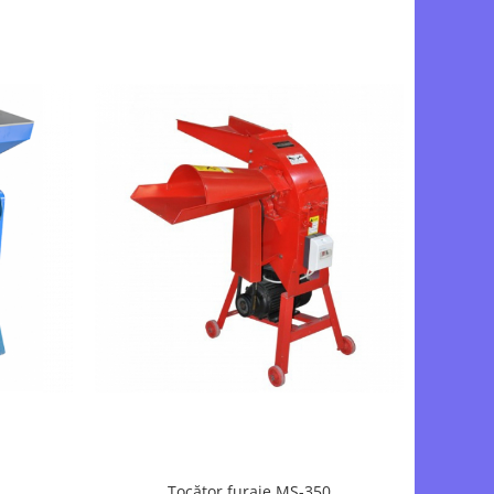
A
Tocător furaje MS-350