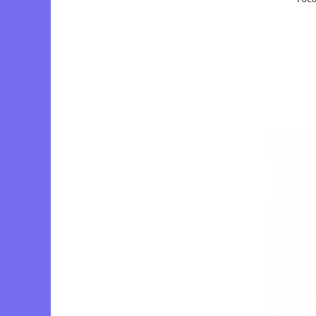
Motopompe
Accesorii pentru irigatii
Furtunuri
Hidrofoare
Pompe de apa de suprafata
Pompe recirculare
Pompe submersibile
Sisteme de irigat si stropit
Timp liber
Accesorii pentru ATV
Alte vehicule electrice
ATV-uri
Biciclete
Scuter
Tocatoare resturi vegetale
Despicatoare de lemne
Granulatoare de furaje