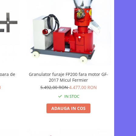
moara de
Granulator furaje FP200 fara motor GF-
2017 Micul Fermier
N
5.492,00 RON
4.477,00 RON
IN STOC
ADAUGA IN COS