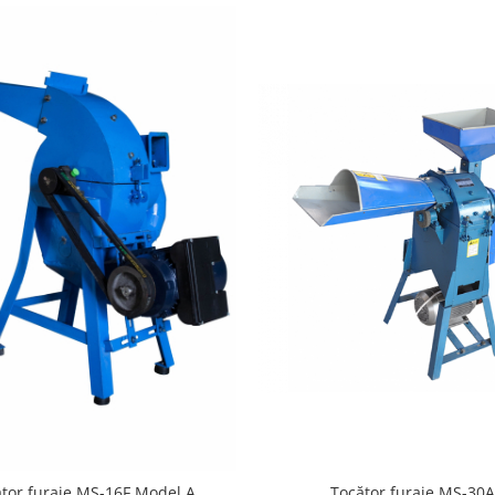
Tocător furaje MS-30
tor furaje MS-16F Model A