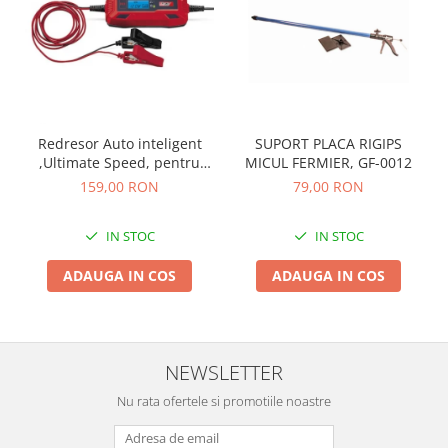
Tocatoare de furaje
Redresor Auto inteligent
SUPORT PLACA RIGIPS
,Ultimate Speed, pentru
MICUL FERMIER, GF-0012
incarcare baterie auto 6V -
159,00 RON
79,00 RON
12V 120Ah, digital cu
microprocesor si display
IN STOC
IN STOC
LCD
ADAUGA IN COS
ADAUGA IN COS
NEWSLETTER
Nu rata ofertele si promotiile noastre