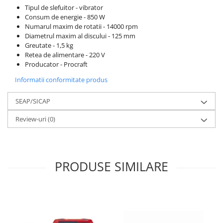
Motopompe
Tipul de slefuitor - vibrator
Consum de energie - 850 W
Accesorii pentru irigatii
Numarul maxim de rotatii - 14000 rpm
Furtunuri
Diametrul maxim al discului - 125 mm
Hidrofoare
Greutate - 1,5 kg
Retea de alimentare - 220 V
Pompe de apa de suprafata
Producator - Procraft
Pompe recirculare
Informatii conformitate produs
Pompe submersibile
Sisteme de irigat si stropit
SEAP/SICAP
Timp liber
Review-uri
(0)
Accesorii pentru ATV
Alte vehicule electrice
ATV-uri
PRODUSE SIMILARE
Biciclete
Scuter
Tocatoare resturi vegetale
Despicatoare de lemne
Granulatoare de furaje