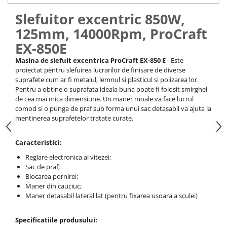
Echipamente ferma
Invertoare sudura - IGBT / MMA
Slefuitor excentric 850W,
Freze pentru zapada
Aspiratoare
125mm, 14000Rpm, ProCraft
Instalatii sanitare
Accesorii auto
EX-850E
Chiuvete
Compresoare aer
Masina de slefuit excentrica ProCraft EX-850 E
- Este
Intretinere
Echipamente industriale de
proiectat pentru slefuirea lucrarilor de finisare de diverse
brichetare / peletizare
Masini de maturat si accesorii
suprafete cum ar fi metalul, lemnul si plasticul si polizarea lor.
Pentru a obtine o suprafata ideala buna poate fi folosit smirghel
Echipamente pentru protectia
Masini de tuns iarba
de cea mai mica dimensiune. Un maner moale va face lucrul
muncii
comod si o punga de praf sub forma unui sac detasabil va ajuta la
Motocoase
Generatoare
mentinerea suprafetelor tratate curate.
Accesorii motocositoare
Pistoale de lipit
Accesorii pentru masini de tuns
Caracteristici:
gazon
Reglare electronica al vitezei;
Masini de tuns iarba/gazon
Sac de praf;
Tractorase pentru gazon
Blocarea pornirei;
Mobilier pentru gradina
Maner din cauciuc;
Maner detasabil lateral lat (pentru fixarea usoara a sculei)
Mori de macinat cereale
Pompe de apa
Specificatiile produsului: