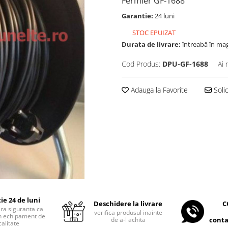
Fermier GF-1688
Garantie:
24 luni
STOC EPUIZAT
Durata de livrare:
întreabă în ma
Cod Produs:
DPU-GF-1688
Ai 
Adauga la Favorite
Soli
ie 24 de luni
C
Deschidere la livrare
era siguranta ca
verifica produsul inainte
 un echipament de
conta
de a-l achita
calitate