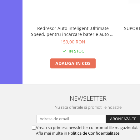
Motopompe
Accesorii pentru irigatii
Furtunuri
Hidrofoare
Redresor Auto inteligent ,Ultimate
SUPORT
Speed, pentru incarcare baterie auto 6V
Pompe de apa de suprafata
- 12V 120Ah, digital cu microprocesor si
159,00 RON
Pompe recirculare
display LCD
IN STOC
Pompe submersibile
Sisteme de irigat si stropit
ADAUGA IN COS
Timp liber
Accesorii pentru ATV
Alte vehicule electrice
ATV-uri
NEWSLETTER
Biciclete
Nu rata ofertele si promotiile noastre
Scuter
Tocatoare resturi vegetale
Vreau sa primesc newsletter cu promotiile magazinului.
Despicatoare de lemne
Afla mai multe in
Politica de Confidentialitate
Granulatoare de furaje