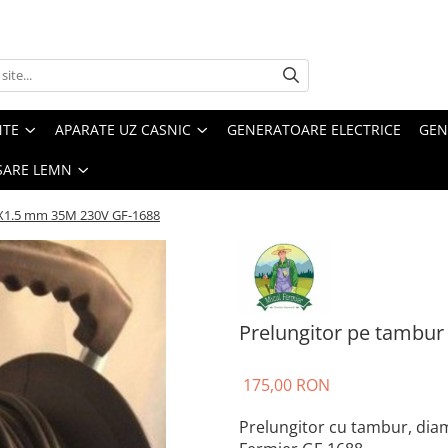
NTE
APARATE UZ CASNIC
GENERATOARE ELECTRICE
GEN
SARE LEMN
3X1.5 mm 35M 230V GF-1688
Prelungitor pe tambu
175,00 RON
Prelungitor cu tambur, diam