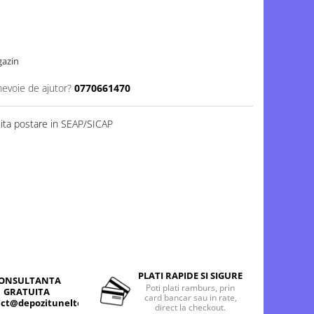
gazin
nevoie de ajutor?
0770661470
cita postare in SEAP/SICAP
PLATI RAPIDE SI SIGURE
ONSULTANTA
Poti plati ramburs, prin
GRATUITA
card bancar sau in rate,
ct@depozitunelte.ro
direct la checkout.