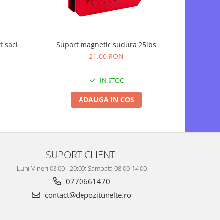
Suport magnetic sudura 25lbs
t saci
Suflanta 
21,00 RON
IN STOC
ADAUGA IN COS
SUPORT CLIENTI
Luni-Vineri 08:00 - 20:00; Sambata 08:00-14:00
0770661470
contact@depozitunelte.ro