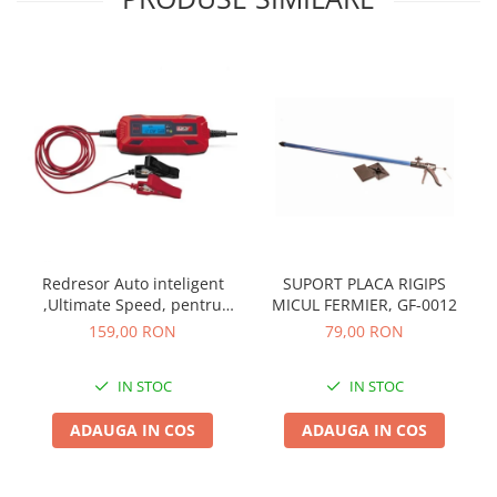
Tocatoare de furaje
Redresor Auto inteligent
SUPORT PLACA RIGIPS
,Ultimate Speed, pentru
MICUL FERMIER, GF-0012
incarcare baterie auto 6V -
159,00 RON
79,00 RON
12V 120Ah, digital cu
microprocesor si display
IN STOC
IN STOC
LCD
ADAUGA IN COS
ADAUGA IN COS