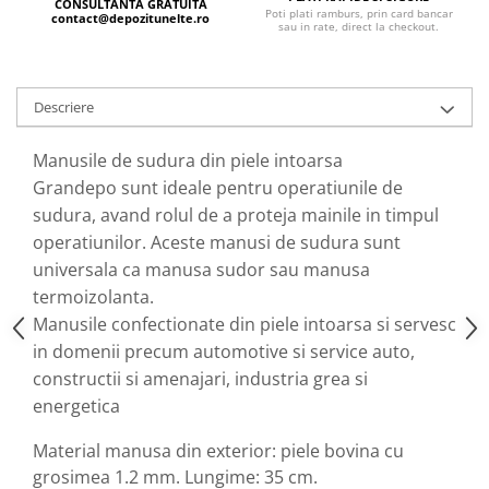
Echipamente ferma
CONSULTANTA GRATUITA
Invertoare sudura - IGBT / MMA
Poti plati ramburs, prin card bancar
contact@depozitunelte.ro
sau in rate, direct la checkout.
Freze pentru zapada
Aspiratoare
Instalatii sanitare
Accesorii auto
Chiuvete
Compresoare aer
Descriere
Intretinere
Echipamente industriale de
Manusile de sudura din piele intoarsa
brichetare / peletizare
Masini de maturat si accesorii
Grandepo sunt ideale pentru operatiunile de
Echipamente pentru protectia
Masini de tuns iarba
sudura, avand rolul de a proteja mainile in timpul
muncii
Motocoase
operatiunilor. Aceste manusi de sudura sunt
Generatoare
Accesorii motocositoare
universala ca manusa sudor sau manusa
Pistoale de lipit
Accesorii pentru masini de tuns
termoizolanta.
gazon
Manusile confectionate din piele intoarsa si servesc
Masini de tuns iarba/gazon
in domenii precum automotive si service auto,
Tractorase pentru gazon
constructii si amenajari, industria grea si
Mobilier pentru gradina
energetica
Mori de macinat cereale
Material manusa din exterior: piele bovina cu
Pompe de apa
grosimea 1.2 mm. Lungime: 35 cm.