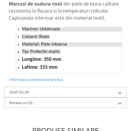
Motopompe
Manusi de sudura rosii
din piele de buna calitate
rezistenta la flacara si la temperaturi ridicate.
Accesorii pentru irigatii
Captuseala interioar este din material textil.
Furtunuri
Hidrofoare
Marime: Universala
Pompe de apa de suprafata
Culoare: Rosie
Pompe recirculare
Material: Piele intoarsa
Pompe submersibile
Tip: Protectie maini.
Sisteme de irigat si stropit
Lungime: 350 mm
Timp liber
Latime: 155 mm
Accesorii pentru ATV
Informatii conformitate produs
Alte vehicule electrice
ATV-uri
SEAP/SICAP
Biciclete
Review-uri
(0)
Scuter
Tocatoare resturi vegetale
Despicatoare de lemne
PRODUSE SIMILARE
Granulatoare de furaje