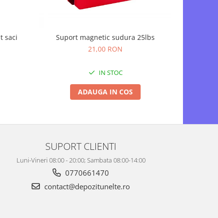
Suport magnetic sudura 25lbs
t saci
Suflanta 
21,00 RON
IN STOC
ADAUGA IN COS
SUPORT CLIENTI
Luni-Vineri 08:00 - 20:00; Sambata 08:00-14:00
0770661470
contact@depozitunelte.ro