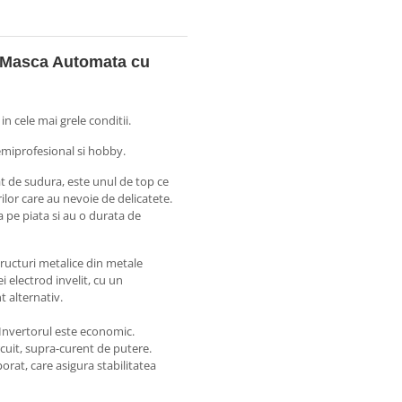
 Masca Automata cu
in cele mai grele conditii.
semiprofesional si hobby.
t de sudura, este unul de top ce
rilor care au nevoie de delicatete.
a pe piata si au o durata de
ructuri metalice din metale
i electrod invelit, cu un
t alternativ.
 Invertorul este economic.
rcuit, supra-curent de putere.
orat, care asigura stabilitatea