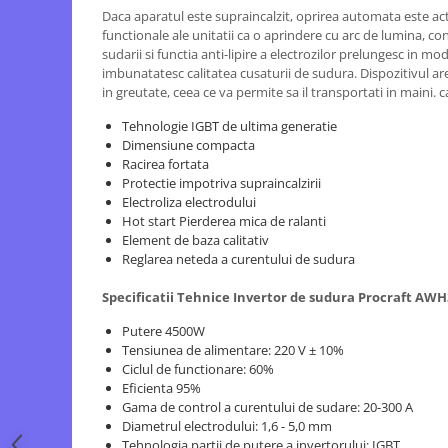
Echipamente ferma
Invertoare sudura - IGBT / MMA
Daca aparatul este supraincalzit, oprirea automata este acti
Freze pentru zapada
functionale ale unitatii ca o aprindere cu arc de lumina, cont
Aspiratoare
sudarii si functia anti-lipire a electrozilor prelungesc in mo
Instalatii sanitare
Accesorii auto
imbunatatesc calitatea cusaturii de sudura. Dispozitivul a
in greutate, ceea ce va permite sa il transportati in maini. ca
Chiuvete
Compresoare aer
Intretinere
Tehnologie IGBT de ultima generatie
Echipamente industriale de
Dimensiune compacta
brichetare / peletizare
Masini de maturat si accesorii
Racirea fortata
Echipamente pentru protectia
Protectie impotriva supraincalzirii
Masini de tuns iarba
muncii
Electroliza electrodului
Motocoase
Hot start Pierderea mica de ralanti
Generatoare
Element de baza calitativ
Accesorii motocositoare
Reglarea neteda a curentului de sudura
Pistoale de lipit
Accesorii pentru masini de tuns
gazon
Specificatii Tehnice Invertor de sudura Procraft AWH
Masini de tuns iarba/gazon
Putere 4500W
Tractorase pentru gazon
Tensiunea de alimentare: 220 V ± 10%
Mobilier pentru gradina
Ciclul de functionare: 60%
Eficienta 95%
Mori de macinat cereale
Gama de control a curentului de sudare: 20-300 A
Diametrul electrodului: 1,6 - 5,0 mm
Pompe de apa
Tehnologia partii de putere a invertorului: IGBT