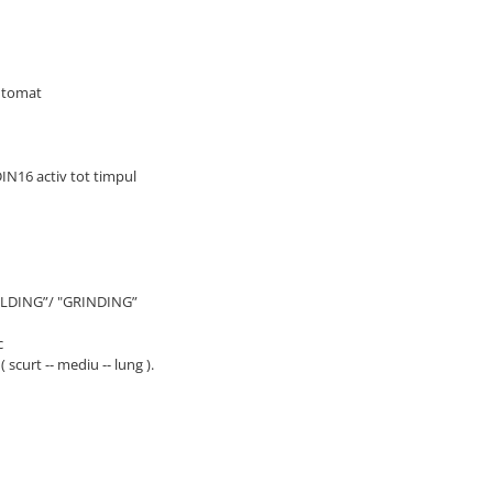
automat
DIN16 activ tot timpul
WELDING”/ "GRINDING”
c
 scurt -- mediu -- lung ).