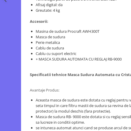
Motopompe
Afisaj digital: da
Greutate: 4 kg
Accesorii pentru irigatii
Furtunuri
Accesorii:
Hidrofoare
Masina de sudura Procraft AWH300T
Pompe de apa de suprafata
Masca de sudura
Pompe recirculare
Perie metalica
Cablu de sudura
Pompe submersibile
Cablu cu suport electric
Sisteme de irigat si stropit
+ MASCA SUDURA AUTOMATA CU REGLAJ RB-9000
Timp liber
Accesorii pentru ATV
Specificatii tehnice Masca Sudura Automata cu Cristal
Alte vehicule electrice
ATV-uri
Avantaje Produs:
Biciclete
Aceasta masca de sudura este dotata cu reglaj pentru vi
Scuter
seta timpul in care filtru mastii de sudura sa revina de
protector) la modul deschis (fara protectie).
Tocatoare resturi vegetale
Masca de sudura RB- 9000 este dotata si cu reglaj sensib
Despicatoare de lemne
sa lucreze in conditii optime.
se intuneca automat atunci cand se produse arcul de s
Granulatoare de furaje