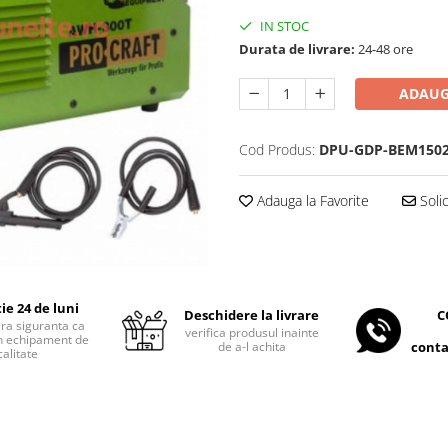
IN STOC
Durata de livrare:
24-48 ore
ADAUG
Cod Produs:
DPU-GDP-BEM150
Adauga la Favorite
Soli
ie 24 de luni
C
Deschidere la livrare
era siguranta ca
verifica produsul inainte
 un echipament de
conta
de a-l achita
calitate