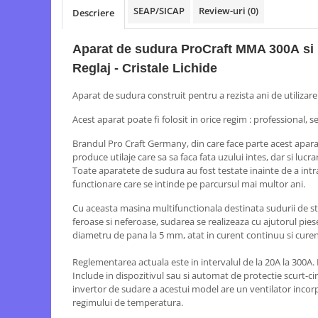
Echipamente electrice
Semanatori
SEAP/SICAP
Review-uri
(0)
Descriere
Aeroterme industriale
Sere
Aparate de aer conditionat
Aparat spalat cu presiune
Aparat de sudura ProCraft MMA 300A si
Bormasini cu coloana
Batoze porumb
Reglaj - Cristale Lichide
Masini de cusut saci
Bricolaj
Aparat de sudura construit pentru a rezista ani de utilizare 
Masini de frezat
Casa si Gradina
Suflanta pentru frunze
Acest aparat poate fi folosit in orice regim : professional, 
Curatare pavaj
Scule de mana
Brandul Pro Craft Germany, din care face parte acest apara
Echipamente pentru atelier
Capsatoare electrice
produce utilaje care sa sa faca fata uzului intes, dar si lucra
Grill-uri si gratare
Toate aparatete de sudura au fost testate inainte de a intr
Diverse scule de mana
functionare care se intinde pe parcursul mai multor ani.
Lopeti pentru zapada
Scripeti si macarale
Unelte pentru gradina
Cu aceasta masina multifunctionala destinata sudurii de st
Scule multifuncționale
feroase si neferoase, sudarea se realizeaza cu ajutorul piese
Drujbe
Telemetre Digitale
diametru de pana la 5 mm, atat in ​​curent continuu si curen
Accesorii drujbe
Topoare
Reglementarea actuala este in intervalul de la 20A la 300A.
Drujbe cu acumulator
Aparate de sudura
Include in dispozitivul sau si automat de protectie scurt-ci
Drujbe electrice
Accesorii aparate sudura
invertor de sudare a acestui model are un ventilator incorp
Drujbe pe benzina
regimului de temperatura.
Aparate de sudura cu plasma