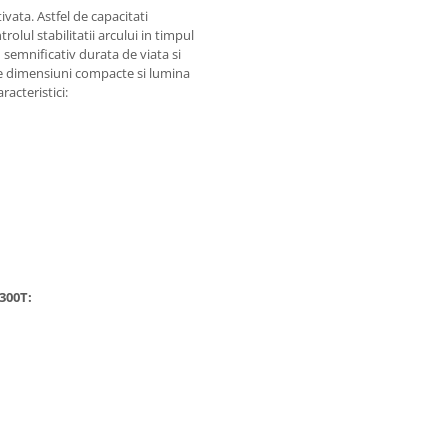
vata. Astfel de capacitati
rolul stabilitatii arcului in timpul
d semnificativ durata de viata si
re dimensiuni compacte si lumina
racteristici:
300T: