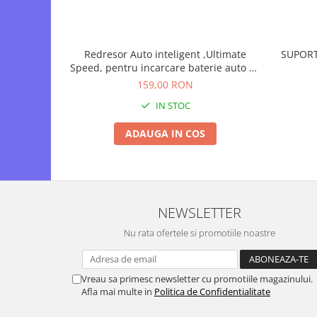
Redresor Auto inteligent ,Ultimate
SUPORT
Speed, pentru incarcare baterie auto 6V
- 12V 120Ah, digital cu microprocesor si
159,00 RON
display LCD
IN STOC
ADAUGA IN COS
NEWSLETTER
Nu rata ofertele si promotiile noastre
Vreau sa primesc newsletter cu promotiile magazinului.
Afla mai multe in
Politica de Confidentialitate