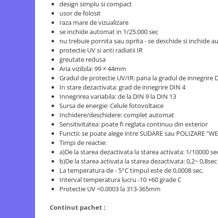
design simplu si compact
Tocatoare de furaje
usor de folosit
raza mare de vizualizare
se inchide automat in 1/25.000 sec
nu trebuie pornita sau oprita - se deschide si inchide 
protectie UV si anti radiatii IR
greutate redusa
Aria vizibila: 99 × 44mm
Gradul de protectie UV/IR: pana la gradul de innegrire 
In stare dezactivata: grad de innegrire DIN 4
Innegrirea variabila: de la DIN 9 la DIN 13
Sursa de energie: Celule fotovoltaice
Inchidere/deschidere: complet automat
Sensitivitatea: poate fi reglata continuu din exterior
Functii: se poate alege intre SUDARE sau POLIZARE "
Timpi de reactie:
a)De la starea dezactivata la starea activata: 1/10000 se
b)De la starea activata la starea dezactivata: 0,2~ 0,8sec (
La temperatura de - 5°C timpul este de 0,0008 sec.
Interval temperatura lucru -10 +60 grade C
Protectie UV <0.0003 la 313-365mm
Continut pachet :