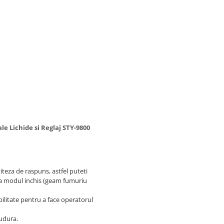
e Lichide si Reglaj STY-9800
teza de raspuns, astfel puteti
 la modul inchis (geam fumuriu
ilitate pentru a face operatorul
udura.