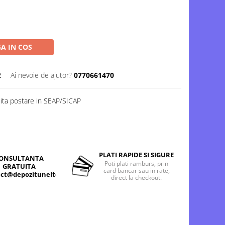
A IN COS
2
Ai nevoie de ajutor?
0770661470
cita postare in SEAP/SICAP
PLATI RAPIDE SI SIGURE
ONSULTANTA
Poti plati ramburs, prin
GRATUITA
card bancar sau in rate,
ct@depozitunelte.ro
direct la checkout.