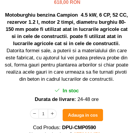
Distribuitoare sare sau seminte
Echipamente electrice
618,00 RON
Semanatori
Aeroterme industriale
Motoburghiu benzina Campion 4.5 kW, 6 CP, 52 CC,
Sere
Aparate de aer conditionat
rezervor 1.2 l, motor 2 timpi, diametru burghiu 80-
Aparat spalat cu presiune
Bormasini cu coloana
150 mm poate fi utilizat atat in lucrarile agricole cat
Batoze porumb
Masini de cusut saci
si in cele de constructii. poate fi utilizat atat in
Masini de frezat
lucrarile agricole cat si in cele de constructii.
Bricolaj
Datorita formei sale, a puterii si a materialului din care
Suflanta pentru frunze
Casa si Gradina
este fabricat, cu ajutorul lui vei putea preleva probe din
Scule de mana
Curatare pavaj
sol, forma gauri pentru plantarea arborilor si chiar poate
Capsatoare electrice
Echipamente pentru atelier
realiza acele gauri in care urmeaza sa fie turnati pivoti
Diverse scule de mana
din beton in cadrul lucrarilor de constructii.
Grill-uri si gratare
Scripeti si macarale
Lopeti pentru zapada
In stoc
Scule multifuncționale
Unelte pentru gradina
Telemetre Digitale
Durata de livrare:
24-48 ore
Drujbe
Topoare
Accesorii drujbe
Aparate de sudura
Adauga in cos
Drujbe cu acumulator
Accesorii aparate sudura
Cod Produs:
DPU-CMP0590
Drujbe electrice
Aparate de sudura cu plasma