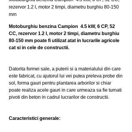
rezervor 1.2 l, motor 2 timpi, diametru burghiu 80-150
Pompe de apa
mm
Motopompe
Accesorii pentru irigatii
Motoburghiu benzina Campion 4.5 kW, 6 CP, 52
Furtunuri
CC, rezervor 1.2 l, motor 2 timpi, diametru burghiu
Hidrofoare
80-150 mm poate fi utilizat atat in lucrarile agricole
cat si in cele de constructii.
Pompe de apa de suprafata
Pompe recirculare
Pompe submersibile
Datorita formei sale, a puterii si a materialului din care
Sisteme de irigat si stropit
este fabricat, cu ajutorul lui vei putea preleva probe din
Timp liber
sol, forma gauri pentru plantarea arborilor si chiar
poate realiza acele gauri in care urmeaza sa fie turnati
Accesorii pentru ATV
pivoti din beton in cadrul lucrarilor de constructii.
Alte vehicule electrice
ATV-uri
Biciclete
Caracteristici generale:
Scuter
Tocatoare resturi vegetale