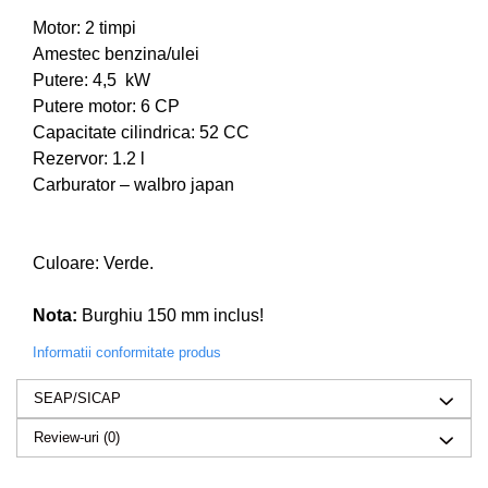
Despicatoare de lemne
Motor: 2 timpi
Granulatoare de furaje
Amestec benzina/ulei
Tocatoare de furaje
Putere: 4,5 kW
Putere motor: 6 CP
Capacitate cilindrica: 52 CC
Rezervor: 1.2 l
Carburator – walbro japan
Culoare: Verde.
Nota:
Burghiu 150 mm inclus!
Informatii conformitate produs
SEAP/SICAP
Review-uri
(0)