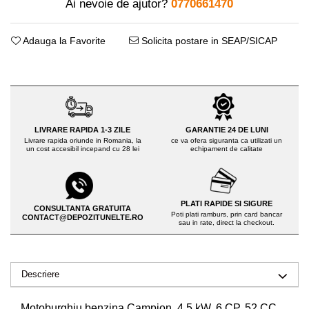
Ai nevoie de ajutor?
0770661470
Drujbe pe benzina
Invertoare sudura - IGBT / MMA
Echipamente ferma
Aspiratoare
Adauga la Favorite
Solicita postare in SEAP/SICAP
Freze pentru zapada
Accesorii auto
Instalatii sanitare
Compresoare aer
Chiuvete
Echipamente industriale de
Intretinere
brichetare / peletizare
LIVRARE RAPIDA 1-3 ZILE
GARANTIE 24 DE LUNI
Masini de maturat si accesorii
Echipamente pentru protectia
Livrare rapida oriunde in Romania, la
ce va ofera siguranta ca utilizati un
un cost accesibil incepand cu 28 lei
echipament de calitate
Masini de tuns iarba
muncii
Motocoase
Generatoare
Accesorii motocositoare
Pistoale de lipit
PLATI RAPIDE SI SIGURE
CONSULTANTA GRATUITA
Accesorii pentru masini de tuns
Poti plati ramburs, prin card bancar
CONTACT@DEPOZITUNELTE.RO
sau in rate, direct la checkout.
gazon
Masini de tuns iarba/gazon
Tractorase pentru gazon
Descriere
Mobilier pentru gradina
Mori de macinat cereale
Motoburghiu benzina Campion 4.5 kW, 6 CP, 52 CC,